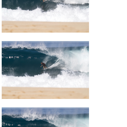
喜納海人
KID
KOBU
KY
MIN
mitz
OYZ
S.K
Soulman
VAGY
waka☆=
YUKI☆