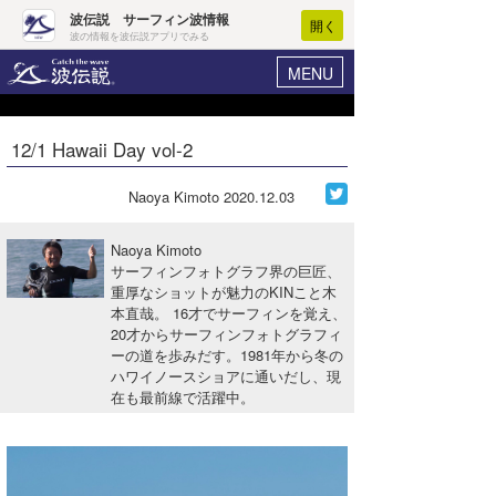
波伝説 サーフィン波情報
開く
波の情報を波伝説アプリでみる
MENU
ニュース
ヘルプ
マイホーム
12/1 Hawaii Day vol-2
Core Surf Japan
ログイン
コンテスト
Naoya Kimoto
2020.12.03
新規会員登録
ファッション/グッズ
Naoya Kimoto
波情報･概況
サーフィンフォトグラフ界の巨匠、
アート＆エンタメ
重厚なショットが魅力のKINこと木
波予想ツール
WAVE HUNTER
本直哉。 16才でサーフィンを覚え、
コラム
20才からサーフィンフォトグラフィ
気象情報
ーの道を歩みだす。1981年から冬の
ハワイノースショアに通いだし、現
トラベル
ニュース
在も最前線で活躍中。
ショップ情報
サーフィンエリアガイド
ショップ情報
ウラナミ
会員メニュー