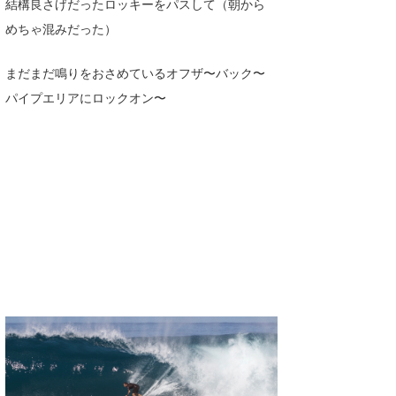
結構良さげだったロッキーをパスして（朝から
Core Surf Japan
めちゃ混みだった）
メディア
Naoya Kimoto
まだまだ鳴りをおさめているオフザ〜バック〜
波伝説アンバサダー/プロライダー
mitsuteru Kamio
SURFMEDIA
パイプエリアにロックオン〜
波伝説スタッフ
Yasunari Inoue
Colors MAGAZINE
福島寿実子
Yoshiyuki Obata
WAVAL
中浦“JET”章
☆加藤
波伝説
arukasvision
嵯峨明日香
+☆maki☆+
DELTA FORCE SURF
進士剛光
Aichan
CBA Films
田原啓江
chan-U
熊谷素子
植村未来
ECE
NOBUFUKU
G◎Da
大野”MAR”修聖
H