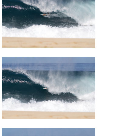
wanda
予報士 hiro.
banpaku
Mr.K
chappy
Romisea