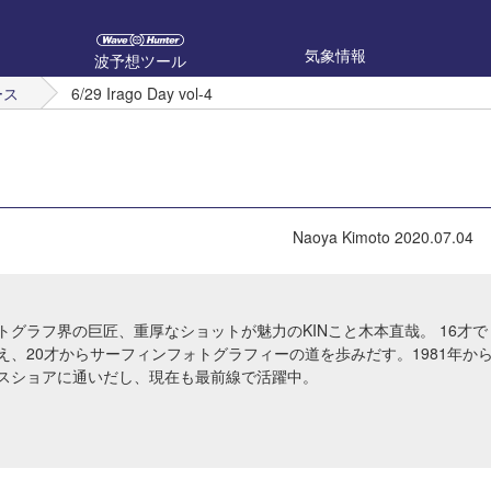
気象情報
波予想ツール
ース
6/29 Irago Day vol-4
Naoya Kimoto
2020.07.04
トグラフ界の巨匠、重厚なショットが魅力のKINこと木本直哉。 16才で
え、20才からサーフィンフォトグラフィーの道を歩みだす。1981年か
スショアに通いだし、現在も最前線で活躍中。