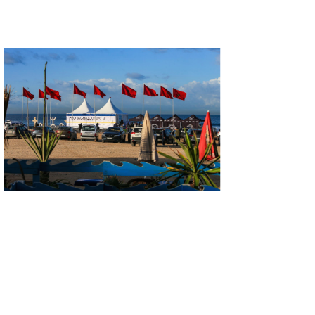
たっちー
ハンマー
まっきー
三輪予報士
小川予報士
上田純子
上條将美
唐澤予報士
SancheZ
ゴン
米山予報士