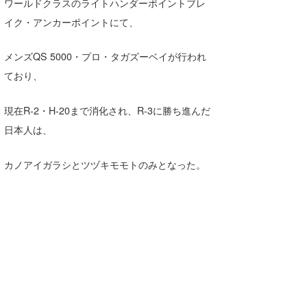
ワールドクラスのライトハンダーポイントブレ
Core Surf Japan
イク・アンカーポイントにて、
メディア
Naoya Kimoto
メンズQS 5000・プロ・タガズーベイが行われ
波伝説アンバサダー/プロライダー
mitsuteru Kamio
SURFMEDIA
ており、
波伝説スタッフ
Yasunari Inoue
Colors MAGAZINE
福島寿実子
現在R-2・H-20まで消化され、R-3に勝ち進んだ
Yoshiyuki Obata
WAVAL
中浦“JET”章
☆加藤
波伝説
日本人は、
arukasvision
嵯峨明日香
+☆maki☆+
カノアイガラシとツヅキモモトのみとなった。
DELTA FORCE SURF
進士剛光
Aichan
CBA Films
田原啓江
chan-U
熊谷素子
植村未来
ECE
NOBUFUKU
G◎Da
大野”MAR”修聖
H