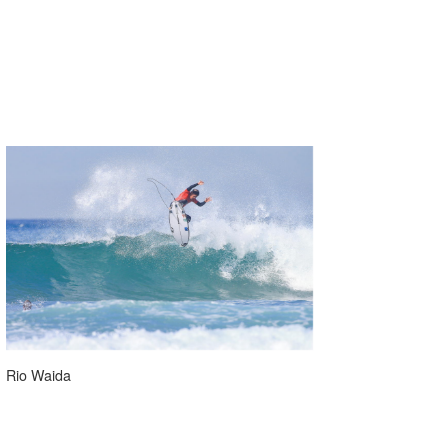
wanda
予報士 hiro.
banpaku
Mr.K
chappy
Romisea
Rio Waida