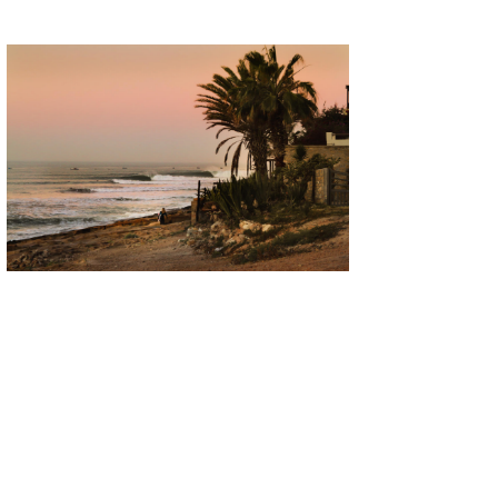
喜納海人
KID
KOBU
KY
MIN
mitz
OYZ
S.K
Soulman
VAGY
waka☆=
YUKI☆