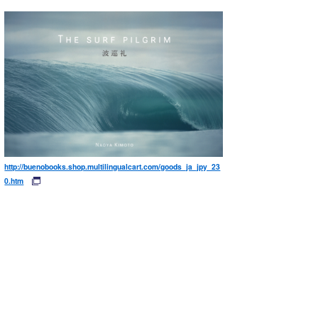
http://buenobooks.shop.multilingualcart.com/goods_ja_jpy_23
0.htm