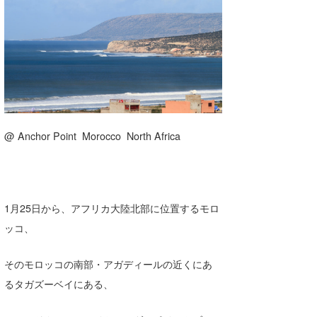
湘南
お知らせ
今月のプレゼント
千葉北
その他
伊豆
ルール＆How to
千葉南
VOTE!
大阪
@ Anchor Point Morocco North Africa
サーファーズ
四国
沖縄
1月25日から、アフリカ大陸北部に位置するモロ
ッコ、
そのモロッコの南部・アガディールの近くにあ
るタガズーベイにある、
ライター/寄稿メディア