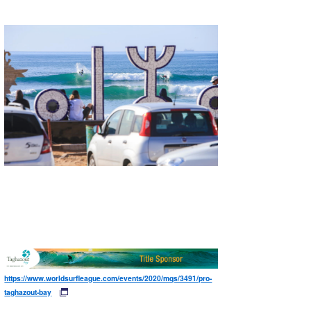
https://www.worldsurfleague.com/events/2020/mqs/3491/pro-
taghazout-bay