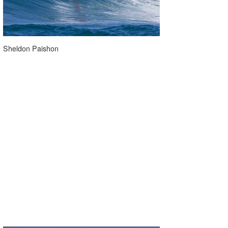
wanda
予報士 hiro.
Sheldon Paishon
banpaku
Mr.K
chappy
Romisea