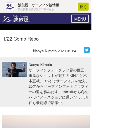
波伝説 サーフィン波情報
開く
波の情報を波伝説アプリでみる
MENU
ニュース
ヘルプ
マイホーム
1/22 Comp Repo
Core Surf Japan
ログイン
コンテスト
Naoya Kimoto
2020.01.24
新規会員登録
ファッション/グッズ
Naoya Kimoto
波情報･概況
サーフィンフォトグラフ界の巨匠、
アート＆エンタメ
重厚なショットが魅力のKINこと木
波予想ツール
WAVE HUNTER
本直哉。 16才でサーフィンを覚え、
コラム
20才からサーフィンフォトグラフィ
気象情報
ーの道を歩みだす。1981年から冬の
ハワイノースショアに通いだし、現
トラベル
ニュース
在も最前線で活躍中。
ショップ情報
サーフィンエリアガイド
ショップ情報
ウラナミ
会員メニュー