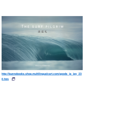
http://buenobooks.shop.multilingualcart.com/goods_ja_jpy_23
0.htm