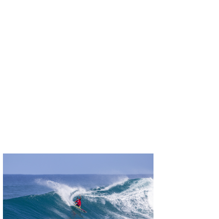
たっちー
ハンマー
まっきー
三輪予報士
小川予報士
上田純子
上條将美
唐澤予報士
SancheZ
ゴン
米山予報士