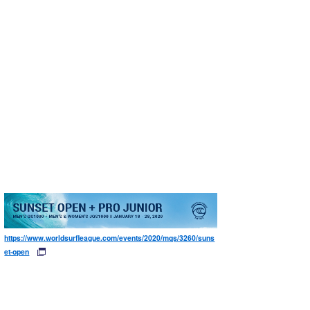
https://www.worldsurfleague.com/events/2020/mqs/3260/suns
et-open