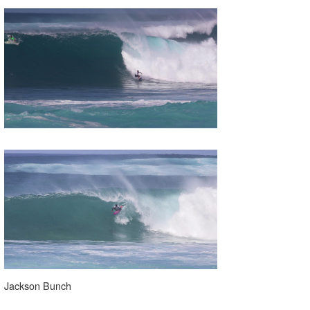
喜納海人
KID
KOBU
KY
MIN
mitz
OYZ
S.K
Soulman
VAGY
waka☆=
Jackson Bunch
YUKI☆