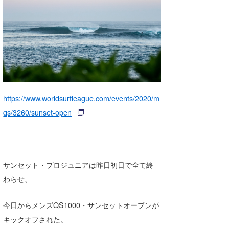
湘南
お知らせ
今月のプレゼント
千葉北
その他
伊豆
ルール＆How to
千葉南
VOTE!
大阪
https://www.worldsurfleague.com/events/2020/m
サーファーズ
qs/3260/sunset-open
四国
沖縄
サンセット・プロジュニアは昨日初日で全て終
わらせ、
今日からメンズQS1000・サンセットオープンが
キックオフされた。
ライター/寄稿メディア