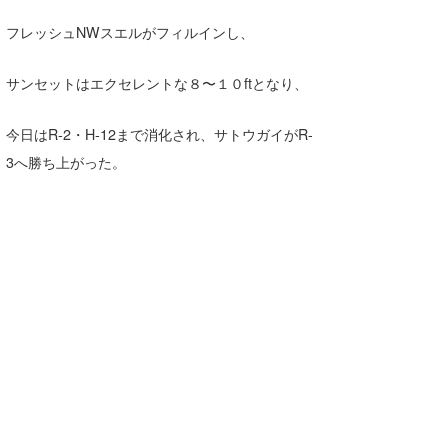
Core Surf Japan
フレッシュNWスエルがフィルインし、
メディア
Naoya Kimoto
サンセットはエクセレントな８〜１０ftとなり、
波伝説アンバサダー/プロライダー
mitsuteru Kamio
SURFMEDIA
今日はR-2・H-12まで消化され、サトウガイがR-
波伝説スタッフ
Yasunari Inoue
Colors MAGAZINE
福島寿実子
3へ勝ち上がった。
Yoshiyuki Obata
WAVAL
中浦“JET”章
☆加藤
波伝説
arukasvision
嵯峨明日香
+☆maki☆+
DELTA FORCE SURF
進士剛光
Aichan
CBA Films
田原啓江
chan-U
熊谷素子
植村未来
ECE
NOBUFUKU
G◎Da
大野”MAR”修聖
H