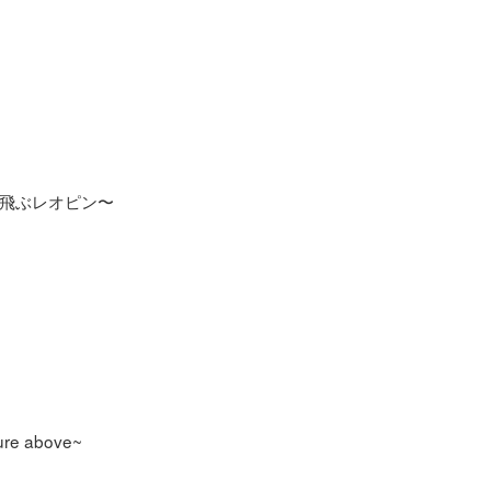
飛ぶレオピン〜
ture above~