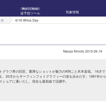
気象情報
波予想ツール
ース
6/18 Africa Day
Naoya Kimoto
2015.06.19
トグラフ界の巨匠、重厚なショットが魅力のKINこと木本直哉。 16才で
え、20才からサーフィンフォトグラフィーの道を歩みだす。1981年か
スショアに通いだし、現在も最前線で活躍中。