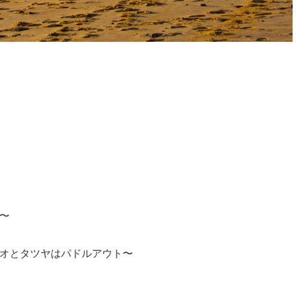
〜
オとタツヤはパドルアウト〜