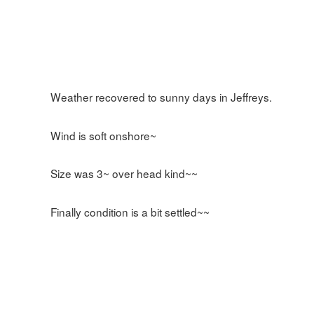
Weather recovered to sunny days in Jeffreys.
Wind is soft onshore~
Size was 3~ over head kind~~
Finally condition is a bit settled~~