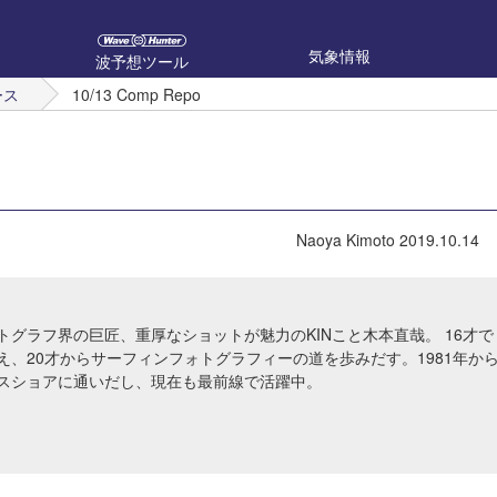
気象情報
波予想ツール
ース
10/13 Comp Repo
Naoya Kimoto
2019.10.14
トグラフ界の巨匠、重厚なショットが魅力のKINこと木本直哉。 16才で
え、20才からサーフィンフォトグラフィーの道を歩みだす。1981年か
スショアに通いだし、現在も最前線で活躍中。