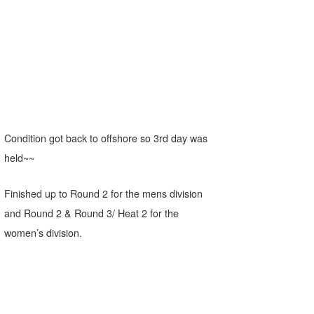
Core Surf Japan
メディア
Naoya Kimoto
波伝説アンバサダー/プロライダー
mitsuteru Kamio
SURFMEDIA
波伝説スタッフ
Yasunari Inoue
Colors MAGAZINE
福島寿実子
Yoshiyuki Obata
WAVAL
中浦“JET”章
☆加藤
波伝説
Condition got back to offshore so 3rd day was
held~~
arukasvision
嵯峨明日香
+☆maki☆+
DELTA FORCE SURF
進士剛光
Aichan
Finished up to Round 2 for the mens division
and Round 2 & Round 3/ Heat 2 for the
CBA Films
田原啓江
chan-U
women’s division.
熊谷素子
植村未来
ECE
NOBUFUKU
G◎Da
大野”MAR”修聖
H