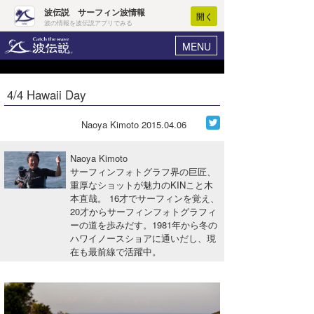
波伝説 サーフィン波情報
開く
波の情報を波伝説アプリでみる
MENU
ニュース
ヘルプ
マイホーム
4/4 Hawaii Day
Core Surf Japan
ログイン
コンテスト
Naoya Kimoto
2015.04.06
新規会員登録
ファッション/グッズ
Naoya Kimoto
波情報･概況
サーフィンフォトグラフ界の巨匠、
アート＆エンタメ
重厚なショットが魅力のKINこと木
波予想ツール
WAVE HUNTER
本直哉。 16才でサーフィンを覚え、
コラム
20才からサーフィンフォトグラフィ
気象情報
ーの道を歩みだす。1981年から冬の
ハワイノースショアに通いだし、現
トラベル
ニュース
在も最前線で活躍中。
ショップ情報
サーフィンエリアガイド
ショップ情報
ウラナミ
会員メニュー