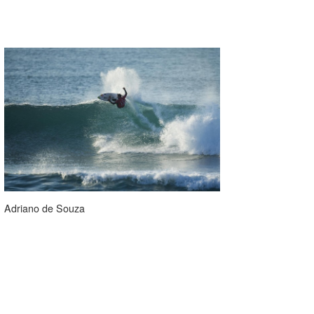
wanda
予報士 hiro.
banpaku
Mr.K
chappy
Romisea
Adriano de Souza