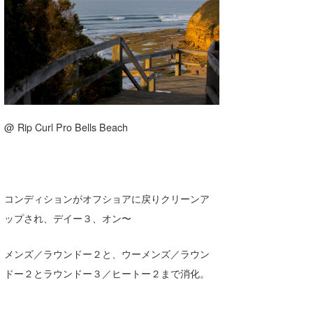
湘南
お知らせ
今月のプレゼント
千葉北
その他
伊豆
ルール＆How to
千葉南
VOTE!
大阪
@ Rip Curl Pro Bells Beach
サーファーズ
四国
沖縄
コンディションがオフショアに戻りクリーンア
ップされ、デイー３、オン〜
メンズ／ラウンドー２と、ウーメンズ／ラウン
ドー２とラウンドー３／ヒートー２まで消化。
ライター/寄稿メディア