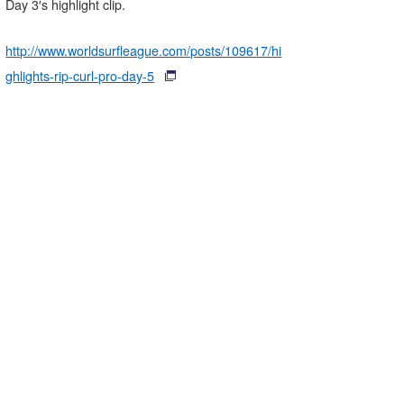
Day 3′s highlight clip.
http://www.worldsurfleague.com/posts/109617/hi
ghlights-rip-curl-pro-day-5