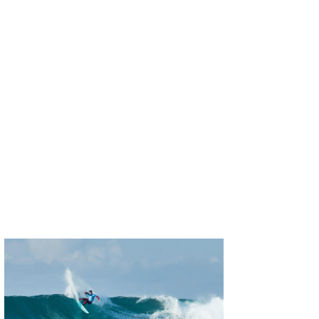
喜納海人
KID
KOBU
KY
MIN
mitz
OYZ
S.K
Soulman
VAGY
waka☆=
YUKI☆