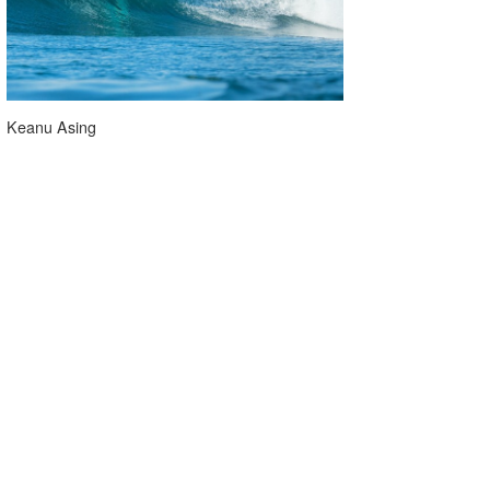
たっちー
ハンマー
まっきー
Keanu Asing
三輪予報士
小川予報士
上田純子
上條将美
唐澤予報士
SancheZ
ゴン
米山予報士