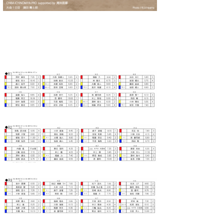
たっちー
ハンマー
まっきー
三輪予報士
小川予報士
上田純子
上條将美
唐澤予報士
SancheZ
ゴン
米山予報士