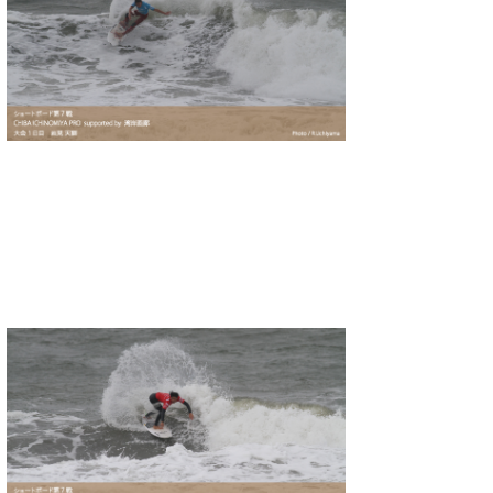
喜納海人
KID
KOBU
KY
MIN
mitz
OYZ
S.K
Soulman
VAGY
waka☆=
YUKI☆