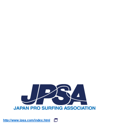
wanda
予報士 hiro.
banpaku
Mr.K
chappy
Romisea
http://www.jpsa.com/index.html