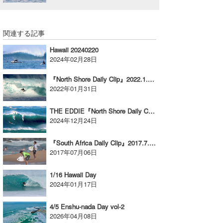
関連する記事
Hawaii 20240220
2024年02月28日
『North Shore Daily Clip』2022.1.29&30 @ OTW
2022年01月31日
THE EDDIE『North Shore Daily Clip』2024.12.22 @ Waimea
2024年12月24日
『South Africa Daily Clip』2017.7.5 @ Ballito
2017年07月06日
1/16 Hawaii Day
2024年01月17日
4/5 Enshu-nada Day vol-2
2026年04月08日