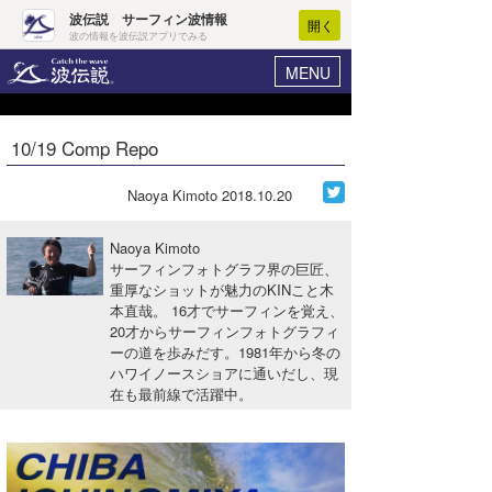
波伝説 サーフィン波情報
開く
波の情報を波伝説アプリでみる
MENU
ニュース
ヘルプ
マイホーム
10/19 Comp Repo
Core Surf Japan
ログイン
コンテスト
Naoya Kimoto
2018.10.20
新規会員登録
ファッション/グッズ
Naoya Kimoto
波情報･概況
サーフィンフォトグラフ界の巨匠、
アート＆エンタメ
重厚なショットが魅力のKINこと木
波予想ツール
WAVE HUNTER
本直哉。 16才でサーフィンを覚え、
コラム
20才からサーフィンフォトグラフィ
気象情報
ーの道を歩みだす。1981年から冬の
ハワイノースショアに通いだし、現
トラベル
ニュース
在も最前線で活躍中。
ショップ情報
サーフィンエリアガイド
ショップ情報
ウラナミ
会員メニュー