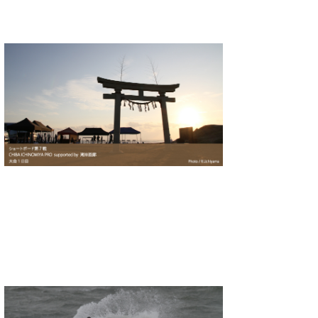
Core Surf Japan
メディア
Naoya Kimoto
波伝説アンバサダー/プロライダー
mitsuteru Kamio
SURFMEDIA
波伝説スタッフ
Yasunari Inoue
Colors MAGAZINE
福島寿実子
Yoshiyuki Obata
WAVAL
中浦“JET”章
☆加藤
波伝説
arukasvision
嵯峨明日香
+☆maki☆+
DELTA FORCE SURF
進士剛光
Aichan
CBA Films
田原啓江
chan-U
熊谷素子
植村未来
ECE
NOBUFUKU
G◎Da
大野”MAR”修聖
H