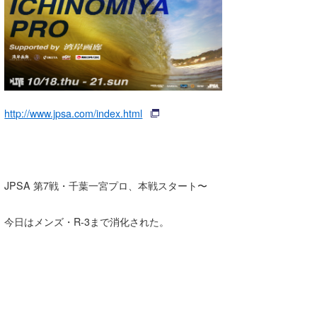
湘南
お知らせ
今月のプレゼント
千葉北
その他
伊豆
ルール＆How to
千葉南
VOTE!
http://www.jpsa.com/index.html
大阪
サーファーズ
四国
JPSA 第7戦・千葉一宮プロ、本戦スタート〜
沖縄
今日はメンズ・R-3まで消化された。
ライター/寄稿メディア