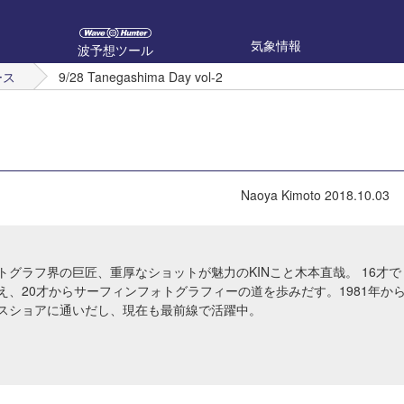
気象情報
波予想ツール
ース
9/28 Tanegashima Day vol-2
Naoya Kimoto
2018.10.03
トグラフ界の巨匠、重厚なショットが魅力のKINこと木本直哉。 16才で
え、20才からサーフィンフォトグラフィーの道を歩みだす。1981年か
スショアに通いだし、現在も最前線で活躍中。