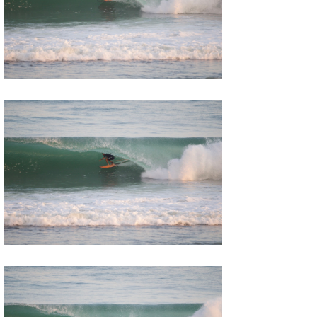
たっちー
ハンマー
まっきー
三輪予報士
小川予報士
上田純子
上條将美
唐澤予報士
SancheZ
ゴン
米山予報士