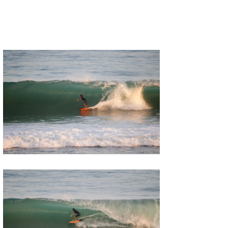
Core Surf Japan
メディア
Naoya Kimoto
波伝説アンバサダー/プロライダー
mitsuteru Kamio
SURFMEDIA
波伝説スタッフ
Yasunari Inoue
Colors MAGAZINE
福島寿実子
Yoshiyuki Obata
WAVAL
中浦“JET”章
☆加藤
波伝説
arukasvision
嵯峨明日香
+☆maki☆+
DELTA FORCE SURF
進士剛光
Aichan
CBA Films
田原啓江
chan-U
熊谷素子
植村未来
ECE
NOBUFUKU
G◎Da
大野”MAR”修聖
H