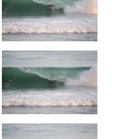
wanda
予報士 hiro.
banpaku
Mr.K
chappy
Romisea