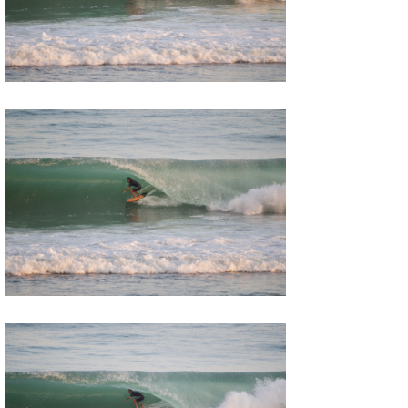
喜納海人
KID
KOBU
KY
MIN
mitz
OYZ
S.K
Soulman
VAGY
waka☆=
YUKI☆