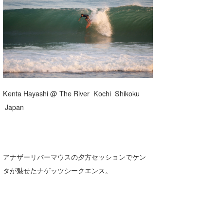
湘南
お知らせ
今月のプレゼント
千葉北
その他
伊豆
ルール＆How to
千葉南
VOTE!
大阪
Kenta Hayashi @ The River Kochi Shikoku
サーファーズ
Japan
四国
沖縄
アナザーリバーマウスの夕方セッションでケン
タが魅せたナゲッツシークエンス。
ライター/寄稿メディア