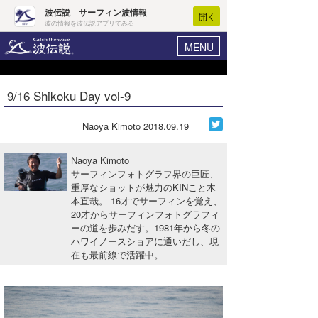
波伝説 サーフィン波情報
開く
波の情報を波伝説アプリでみる
MENU
ニュース
ヘルプ
マイホーム
9/16 Shikoku Day vol-9
Core Surf Japan
ログイン
コンテスト
Naoya Kimoto
2018.09.19
新規会員登録
ファッション/グッズ
Naoya Kimoto
波情報･概況
サーフィンフォトグラフ界の巨匠、
アート＆エンタメ
重厚なショットが魅力のKINこと木
波予想ツール
WAVE HUNTER
本直哉。 16才でサーフィンを覚え、
コラム
20才からサーフィンフォトグラフィ
気象情報
ーの道を歩みだす。1981年から冬の
ハワイノースショアに通いだし、現
トラベル
ニュース
在も最前線で活躍中。
ショップ情報
サーフィンエリアガイド
ショップ情報
ウラナミ
会員メニュー