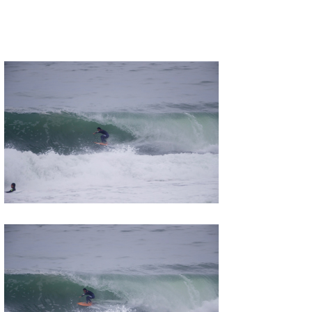
たっちー
ハンマー
まっきー
三輪予報士
小川予報士
上田純子
上條将美
唐澤予報士
SancheZ
ゴン
米山予報士