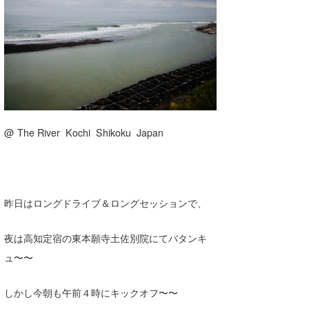
湘南
お知らせ
今月のプレゼント
千葉北
その他
伊豆
ルール＆How to
千葉南
VOTE!
大阪
@ The River Kochi Shikoku Japan
サーファーズ
四国
沖縄
昨日はロングドライブ＆ロングセッションで、
夜は高知定宿の東本願寺土佐別院にてバタンキ
ュ〜〜
しかし今朝も午前４時にキックオフ〜〜
ライター/寄稿メディア