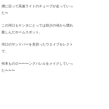
洲に沿って高速ライトのチューブが走っていっ
喜納海人
KID
た〜
KOBU
この河口もケンタにとっては幼少の頃から慣れ
KY
親しんだホームスポット。
MIN
河口のサンドバーを見切ったウエイブセレクト
mitz
で、
OYZ
何本ものロ〜〜〜ングバレルをメイクしていっ
S.K
た〜〜〜
Soulman
VAGY
waka☆=
YUKI☆