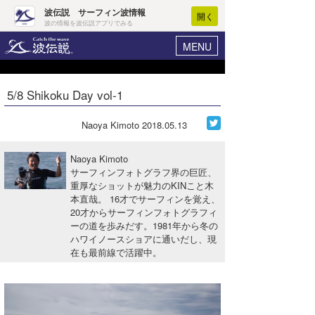
波伝説 サーフィン波情報
開く
波の情報を波伝説アプリでみる
MENU
ニュース
ヘルプ
マイホーム
5/8 Shikoku Day vol-1
Core Surf Japan
ログイン
コンテスト
Naoya Kimoto
2018.05.13
新規会員登録
ファッション/グッズ
Naoya Kimoto
波情報･概況
サーフィンフォトグラフ界の巨匠、
アート＆エンタメ
重厚なショットが魅力のKINこと木
波予想ツール
WAVE HUNTER
本直哉。 16才でサーフィンを覚え、
コラム
20才からサーフィンフォトグラフィ
気象情報
ーの道を歩みだす。1981年から冬の
ハワイノースショアに通いだし、現
トラベル
ニュース
在も最前線で活躍中。
ショップ情報
サーフィンエリアガイド
ショップ情報
ウラナミ
会員メニュー