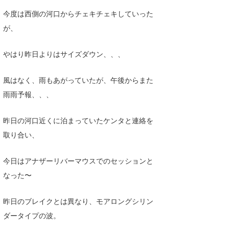
Core Surf Japan
今度は西側の河口からチェキチェキしていった
が、
メディア
Naoya Kimoto
波伝説アンバサダー/プロライダー
mitsuteru Kamio
SURFMEDIA
やはり昨日よりはサイズダウン、、、
波伝説スタッフ
Yasunari Inoue
Colors MAGAZINE
福島寿実子
風はなく、雨もあがっていたが、午後からまた
雨雨予報、、、
Yoshiyuki Obata
WAVAL
中浦“JET”章
☆加藤
波伝説
arukasvision
嵯峨明日香
+☆maki☆+
昨日の河口近くに泊まっていたケンタと連絡を
取り合い、
DELTA FORCE SURF
進士剛光
Aichan
CBA Films
田原啓江
chan-U
今日はアナザーリバーマウスでのセッションと
なった〜
熊谷素子
植村未来
ECE
NOBUFUKU
G◎Da
昨日のブレイクとは異なり、モアロングシリン
ダータイプの波。
大野”MAR”修聖
H