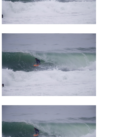
wanda
予報士 hiro.
banpaku
Mr.K
chappy
Romisea