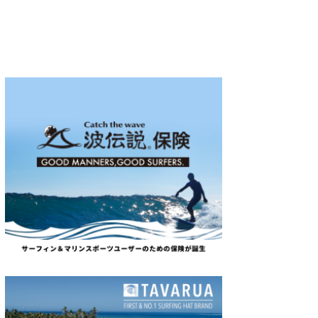
wanda
予報士 hiro.
banpaku
Mr.K
chappy
Romisea