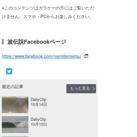
Core Surf Japan
※このコンテンツはガラケーの方にはご覧いただ
けません。スマホ・PCからお楽しみください。
メディア
Naoya Kimoto
波伝説アンバサダー/プロライダー
mitsuteru Kamio
SURFMEDIA
波伝説Facebookページ
波伝説スタッフ
Yasunari Inoue
Colors MAGAZINE
福島寿実子
https://www.facebook.com/namidensetsu
Yoshiyuki Obata
WAVAL
中浦“JET”章
☆加藤
波伝説
arukasvision
嵯峨明日香
+☆maki☆+
DELTA FORCE SURF
進士剛光
Aichan
最近の記事
もっと見る
CBA Films
田原啓江
chan-U
DailyClip
10月14日
熊谷素子
植村未来
ECE
DailyClip
NOBUFUKU
G◎Da
10月12日
大野”MAR”修聖
H