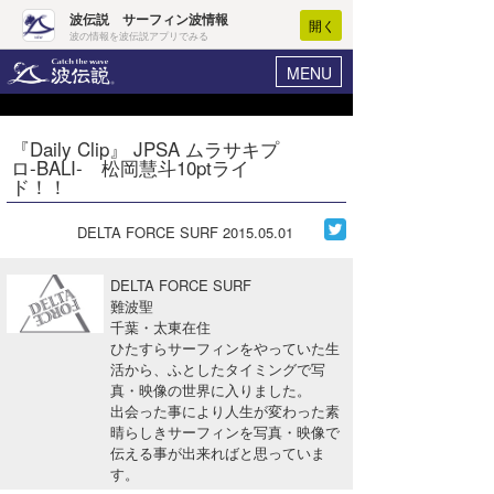
波伝説 サーフィン波情報
開く
波の情報を波伝説アプリでみる
MENU
ニュース
ヘルプ
マイホーム
『Daily Clip』 JPSA ムラサキプ
Core Surf Japan
ロ-BALI- 松岡慧斗10ptライ
ログイン
ド！！
コンテスト
新規会員登録
DELTA FORCE SURF
2015.05.01
ファッション/グッズ
波情報･概況
アート＆エンタメ
DELTA FORCE SURF
波予想ツール
WAVE HUNTER
難波聖
千葉・太東在住
コラム
気象情報
ひたすらサーフィンをやっていた生
活から、ふとしたタイミングで写
トラベル
ニュース
真・映像の世界に入りました。
出会った事により人生が変わった素
ショップ情報
サーフィンエリアガイド
晴らしきサーフィンを写真・映像で
伝える事が出来ればと思っていま
ショップ情報
ウラナミ
会員メニュー
す。