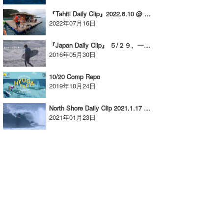
『Tahiti Daily Clip』2022.6.10 @ Teava iti & Teahupoo
たっちー
2022年07月16日
ハンマー
『Japan Daily Clip』 ５/２９、一宮千葉オープン／メンズファイナル
まっきー
2016年05月30日
三輪予報士
10/20 Comp Repo
2019年10月24日
小川予報士
North Shore Daily Clip 2021.1.17 @ Haleiwa
上田純子
2021年01月23日
上條将美
唐澤予報士
SancheZ
ゴン
米山予報士