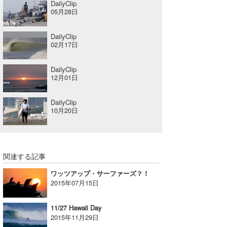
DailyClip
05月28日
喜納海人
KID
KOBU
DailyClip
02月17日
KY
DailyClip
MIN
12月01日
mitz
DailyClip
10月20日
OYZ
S.K
関連する記事
Soulman
ワッツアップ・サーファーズ？！
VAGY
2015年07月15日
waka☆=
11/27 Hawaii Day
2015年11月29日
YUKI☆