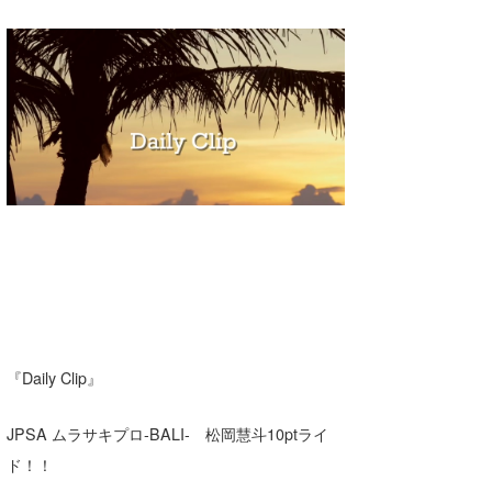
湘南
お知らせ
今月のプレゼント
千葉北
その他
伊豆
ルール＆How to
千葉南
VOTE!
大阪
サーファーズ
四国
沖縄
『Daily Clip』
JPSA ムラサキプロ-BALI- 松岡慧斗10ptライ
ド！！
ライター/寄稿メディア