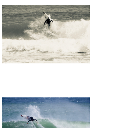
たっちー
ハンマー
まっきー
三輪予報士
小川予報士
上田純子
上條将美
唐澤予報士
SancheZ
ゴン
米山予報士