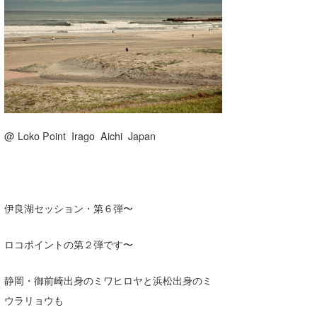
湘南
お知らせ
今月のプレゼント
千葉北
その他
伊豆
ルール＆How to
千葉南
VOTE!
大阪
@ Loko Point Irago Aichi Japan
サーファーズ
四国
沖縄
伊良湖セッション・第６弾〜
ロコポイントの第２弾です〜
静岡・御前崎出身のミワヒロヤと浜松出身のミ
ウラリョウも
ライター/寄稿メディア