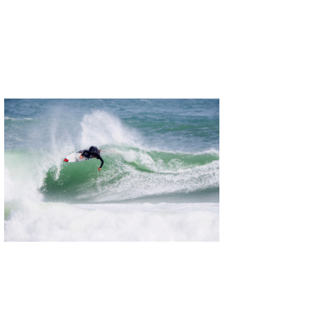
喜納海人
KID
KOBU
KY
MIN
mitz
OYZ
S.K
Soulman
VAGY
waka☆=
YUKI☆