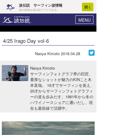
波伝説 サーフィン波情報
開く
波の情報を波伝説アプリでみる
MENU
ニュース
ヘルプ
マイホーム
4/25 Irago Day vol-6
Core Surf Japan
ログイン
コンテスト
Naoya Kimoto
2018.04.28
新規会員登録
ファッション/グッズ
Naoya Kimoto
波情報･概況
サーフィンフォトグラフ界の巨匠、
アート＆エンタメ
重厚なショットが魅力のKINこと木
波予想ツール
WAVE HUNTER
本直哉。 16才でサーフィンを覚え、
コラム
20才からサーフィンフォトグラフィ
気象情報
ーの道を歩みだす。1981年から冬の
ハワイノースショアに通いだし、現
トラベル
ニュース
在も最前線で活躍中。
ショップ情報
サーフィンエリアガイド
ショップ情報
ウラナミ
会員メニュー