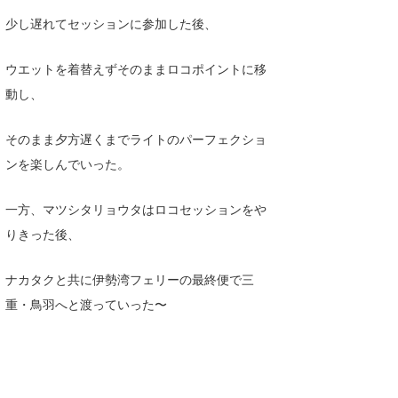
Core Surf Japan
少し遅れてセッションに参加した後、
メディア
Naoya Kimoto
ウエットを着替えずそのままロコポイントに移
波伝説アンバサダー/プロライダー
mitsuteru Kamio
SURFMEDIA
動し、
波伝説スタッフ
Yasunari Inoue
Colors MAGAZINE
福島寿実子
そのまま夕方遅くまでライトのパーフェクショ
ンを楽しんでいった。
Yoshiyuki Obata
WAVAL
中浦“JET”章
☆加藤
波伝説
arukasvision
嵯峨明日香
+☆maki☆+
一方、マツシタリョウタはロコセッションをや
りきった後、
DELTA FORCE SURF
進士剛光
Aichan
CBA Films
田原啓江
chan-U
ナカタクと共に伊勢湾フェリーの最終便で三
重・鳥羽へと渡っていった〜
熊谷素子
植村未来
ECE
NOBUFUKU
G◎Da
大野”MAR”修聖
H