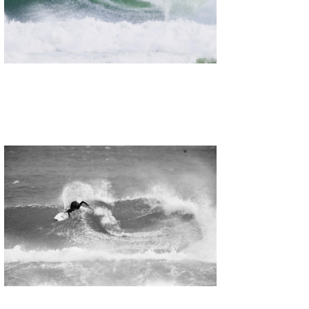
wanda
予報士 hiro.
banpaku
Mr.K
chappy
Romisea