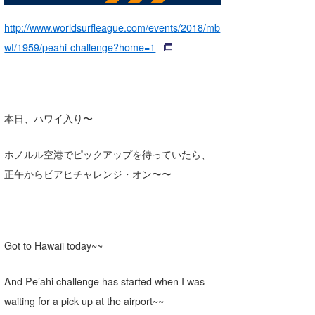
湘南
お知らせ
今月のプレゼント
http://www.worldsurfleague.com/events/2018/mb
千葉北
その他
wt/1959/peahi-challenge?home=1
伊豆
ルール＆How to
千葉南
VOTE!
本日、ハワイ入り〜
大阪
サーファーズ
ホノルル空港でピックアップを待っていたら、
四国
正午からピアヒチャレンジ・オン〜〜
沖縄
Got to Hawaii today~~
And Pe’ahi challenge has started when I was
waiting for a pick up at the airport~~
ライター/寄稿メディア