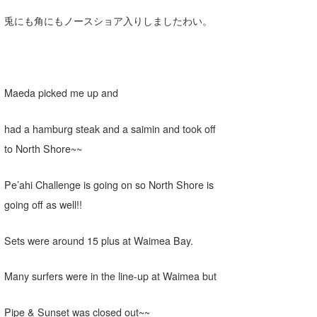
兎にも角にもノースショア入りしましたわい。
Maeda picked me up and
had a hamburg steak and a saimin and took off
to North Shore~~
Pe’ahi Challenge is going on so North Shore is
going off as well!!
Sets were around 15 plus at Waimea Bay.
Many surfers were in the line-up at Waimea but
Pipe & Sunset was closed out~~