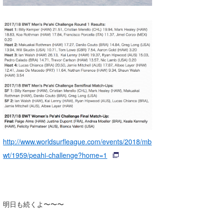
http://www.worldsurfleague.com/events/2018/mb
wt/1959/peahi-challenge?home=1
明日も続くよ〜〜〜