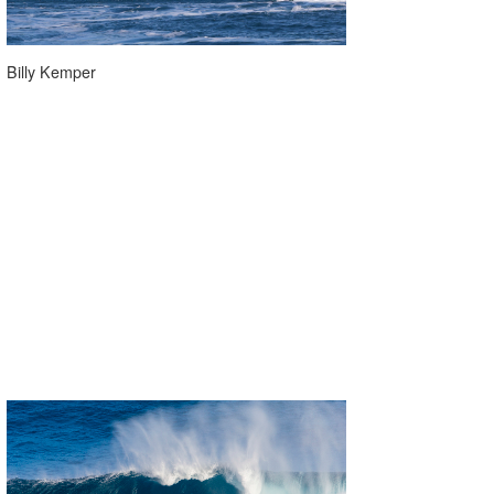
wanda
Billy Kemper
予報士 hiro.
banpaku
Mr.K
chappy
Romisea