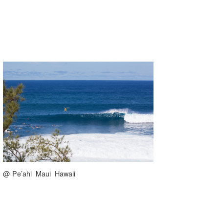
Core Surf Japan
メディア
Naoya Kimoto
波伝説アンバサダー/プロライダー
mitsuteru Kamio
SURFMEDIA
波伝説スタッフ
Yasunari Inoue
Colors MAGAZINE
福島寿実子
Yoshiyuki Obata
WAVAL
中浦“JET”章
☆加藤
波伝説
arukasvision
嵯峨明日香
+☆maki☆+
DELTA FORCE SURF
進士剛光
Aichan
CBA Films
田原啓江
chan-U
熊谷素子
植村未来
ECE
@ Pe’ahi Maui Hawaii
NOBUFUKU
G◎Da
大野”MAR”修聖
H