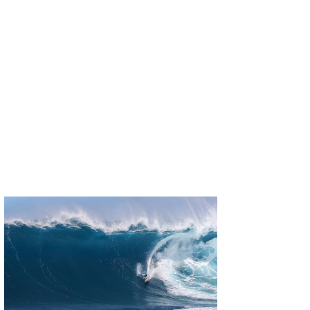
たっちー
ハンマー
まっきー
三輪予報士
小川予報士
上田純子
上條将美
唐澤予報士
SancheZ
ゴン
米山予報士