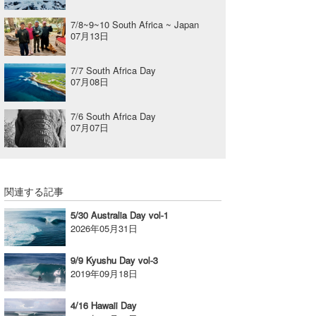
7/8~9~10 South Africa ~ Japan
07月13日
7/7 South Africa Day
07月08日
7/6 South Africa Day
07月07日
関連する記事
5/30 Australia Day vol-1
2026年05月31日
9/9 Kyushu Day vol-3
2019年09月18日
4/16 Hawaii Day