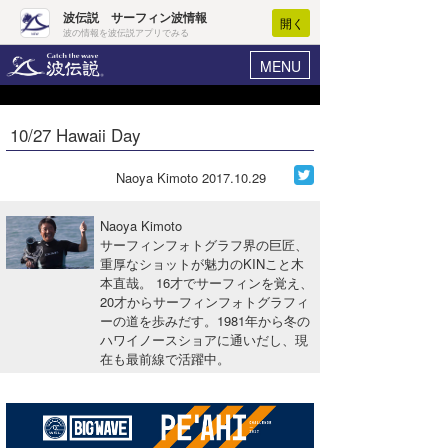
波伝説 サーフィン波情報
開く
波の情報を波伝説アプリでみる
MENU
ニュース
ヘルプ
マイホーム
10/27 Hawaii Day
Core Surf Japan
ログイン
コンテスト
Naoya Kimoto
2017.10.29
新規会員登録
ファッション/グッズ
Naoya Kimoto
波情報･概況
サーフィンフォトグラフ界の巨匠、
アート＆エンタメ
重厚なショットが魅力のKINこと木
波予想ツール
WAVE HUNTER
本直哉。 16才でサーフィンを覚え、
コラム
20才からサーフィンフォトグラフィ
気象情報
ーの道を歩みだす。1981年から冬の
ハワイノースショアに通いだし、現
トラベル
ニュース
在も最前線で活躍中。
ショップ情報
サーフィンエリアガイド
ショップ情報
ウラナミ
会員メニュー