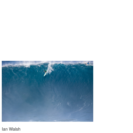
喜納海人
KID
KOBU
KY
MIN
mitz
OYZ
S.K
Soulman
VAGY
waka☆=
Ian Walsh
YUKI☆