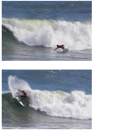
wanda
予報士 hiro.
banpaku
Mr.K
chappy
Romisea