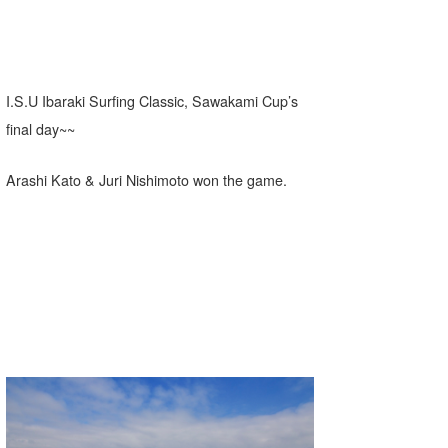
Core Surf Japan
メディア
Naoya Kimoto
I.S.U Ibaraki Surfing Classic, Sawakami Cup’s
波伝説アンバサダー/プロライダー
mitsuteru Kamio
SURFMEDIA
final day~~
波伝説スタッフ
Yasunari Inoue
Colors MAGAZINE
福島寿実子
Arashi Kato & Juri Nishimoto won the game.
Yoshiyuki Obata
WAVAL
中浦“JET”章
☆加藤
波伝説
arukasvision
嵯峨明日香
+☆maki☆+
DELTA FORCE SURF
進士剛光
Aichan
CBA Films
田原啓江
chan-U
熊谷素子
植村未来
ECE
NOBUFUKU
G◎Da
大野”MAR”修聖
H