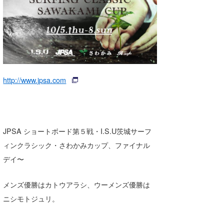
湘南
お知らせ
今月のプレゼント
千葉北
その他
伊豆
ルール＆How to
千葉南
VOTE!
http://www.jpsa.com
大阪
サーファーズ
四国
JPSA ショートボード第５戦・I.S.U茨城サーフ
沖縄
ィンクラシック・さわかみカップ、ファイナル
デイ〜
メンズ優勝はカトウアラシ、ウーメンズ優勝は
ニシモトジュリ。
ライター/寄稿メディア