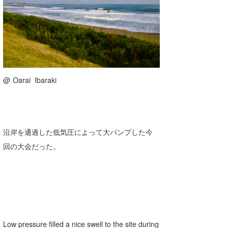
喜納海人
KID
KOBU
KY
MIN
@ Oarai Ibaraki
mitz
OYZ
沿岸を通過した低気圧によって大パンプした今
S.K
回の大会だった。
Soulman
VAGY
waka☆=
YUKI☆
Low pressure filled a nice swell to the site during