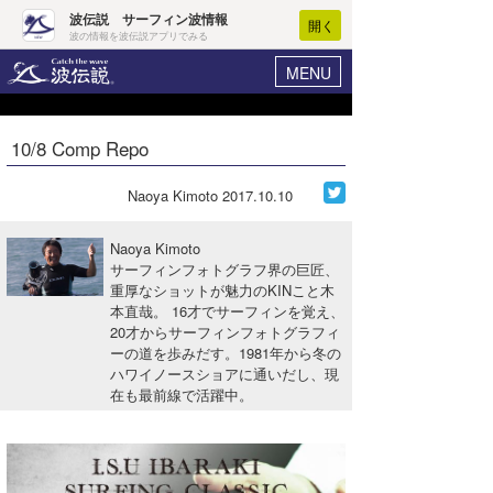
波伝説 サーフィン波情報
開く
波の情報を波伝説アプリでみる
MENU
ニュース
ヘルプ
マイホーム
10/8 Comp Repo
Core Surf Japan
ログイン
コンテスト
Naoya Kimoto
2017.10.10
新規会員登録
ファッション/グッズ
Naoya Kimoto
波情報･概況
サーフィンフォトグラフ界の巨匠、
アート＆エンタメ
重厚なショットが魅力のKINこと木
波予想ツール
WAVE HUNTER
本直哉。 16才でサーフィンを覚え、
コラム
20才からサーフィンフォトグラフィ
気象情報
ーの道を歩みだす。1981年から冬の
ハワイノースショアに通いだし、現
トラベル
ニュース
在も最前線で活躍中。
ショップ情報
サーフィンエリアガイド
ショップ情報
ウラナミ
会員メニュー