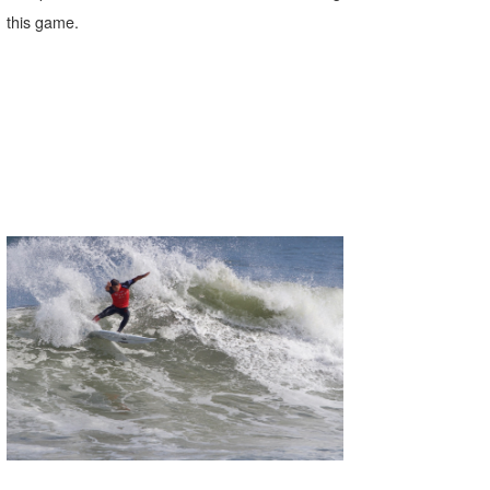
this game.
たっちー
ハンマー
まっきー
三輪予報士
小川予報士
上田純子
上條将美
唐澤予報士
SancheZ
ゴン
米山予報士