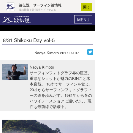
波伝説 サーフィン波情報
開く
波の情報を波伝説アプリでみる
MENU
ニュース
ヘルプ
マイホーム
8/31 Shikoku Day vol-5
Core Surf Japan
ログイン
コンテスト
Naoya Kimoto
2017.09.07
新規会員登録
ファッション/グッズ
Naoya Kimoto
波情報･概況
サーフィンフォトグラフ界の巨匠、
アート＆エンタメ
重厚なショットが魅力のKINこと木
波予想ツール
WAVE HUNTER
本直哉。 16才でサーフィンを覚え、
コラム
20才からサーフィンフォトグラフィ
気象情報
ーの道を歩みだす。1981年から冬の
ハワイノースショアに通いだし、現
トラベル
ニュース
在も最前線で活躍中。
ショップ情報
サーフィンエリアガイド
ショップ情報
ウラナミ
会員メニュー