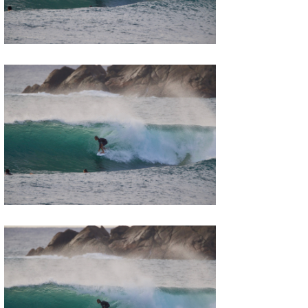
喜納海人
KID
KOBU
KY
MIN
mitz
OYZ
S.K
Soulman
VAGY
waka☆=
YUKI☆