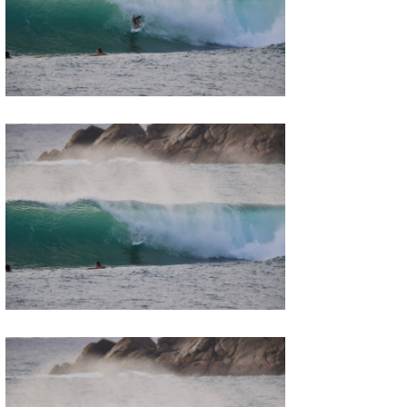
wanda
予報士 hiro.
banpaku
Mr.K
chappy
Romisea