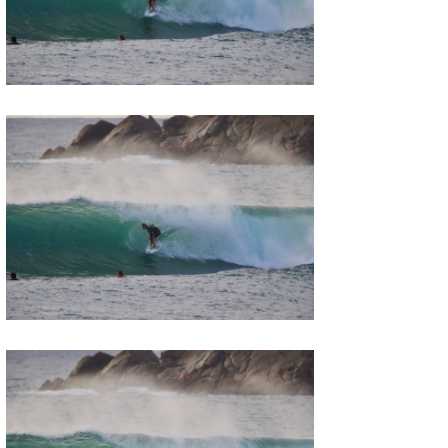
たっちー
ハンマー
まっきー
三輪予報士
小川予報士
上田純子
上條将美
唐澤予報士
SancheZ
ゴン
米山予報士