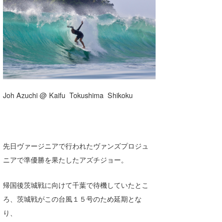
湘南
お知らせ
今月のプレゼント
千葉北
その他
伊豆
ルール＆How to
千葉南
VOTE!
大阪
Joh Azuchi @ Kaifu Tokushima Shikoku
サーファーズ
四国
沖縄
先日ヴァージニアで行われたヴァンズプロジュ
ニアで準優勝を果たしたアズチジョー。
帰国後茨城戦に向けて千葉で待機していたとこ
ろ、茨城戦がこの台風１５号のため延期とな
り、
ライター/寄稿メディア