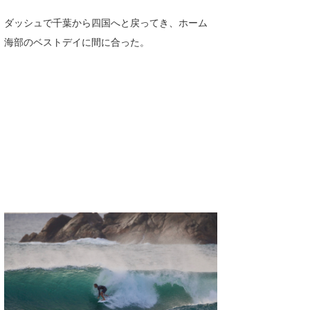
Core Surf Japan
ダッシュで千葉から四国へと戻ってき、ホーム
海部のベストデイに間に合った。
メディア
Naoya Kimoto
波伝説アンバサダー/プロライダー
mitsuteru Kamio
SURFMEDIA
波伝説スタッフ
Yasunari Inoue
Colors MAGAZINE
福島寿実子
Yoshiyuki Obata
WAVAL
中浦“JET”章
☆加藤
波伝説
arukasvision
嵯峨明日香
+☆maki☆+
DELTA FORCE SURF
進士剛光
Aichan
CBA Films
田原啓江
chan-U
熊谷素子
植村未来
ECE
NOBUFUKU
G◎Da
大野”MAR”修聖
H