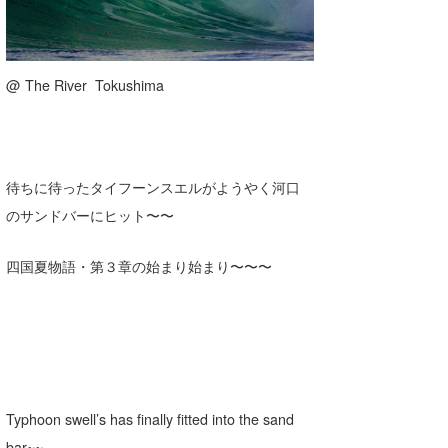
三輪予報士
小川予報士
@ The River Tokushima
上田純子
上條将美
唐澤予報士
待ちに待ったタイフーンスエルがようやく河口
SancheZ
のサンドバーにヒット〜〜
ゴン
四国夏物語・第３章の始まり始まり〜〜〜
米山予報士
wanda
予報士 hiro.
banpaku
Typhoon swell’s has finally fitted into the sand
bar~~