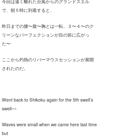
Yasunari Inoue
Colors MAGAZINE
福島寿実子
今回は遠く離れた台風からのグランドスエル
で、朝５時に到着すると、
Yoshiyuki Obata
WAVAL
中浦“JET”章
☆加藤
波伝説
昨日までの腰〜腹〜胸とは一転、３〜４〜のク
arukasvision
嵯峨明日香
+☆maki☆+
リーンなパーフェクションが目の前に広がっ
DELTA FORCE SURF
進士剛光
Aichan
た〜
CBA Films
田原啓江
chan-U
ここから灼熱のリバーマウスセッションが展開
熊谷素子
植村未来
ECE
されたのだ。
NOBUFUKU
G◎Da
大野”MAR”修聖
H
Went back to Shikoku again for the 5th swell’s
喜納海人
KID
swell~~
KOBU
Waves were small when we came here last time
KY
but