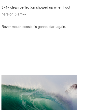
MIN
3~4~ clean perfection showed up when I got
mitz
here on 5 am~~
OYZ
Rover-mouth session’s gonna start again.
S.K
Soulman
VAGY
waka☆=
YUKI☆
たっちー
ハンマー
まっきー