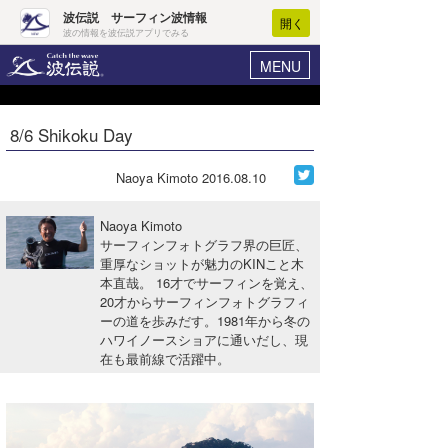
波伝説 サーフィン波情報
開く
波の情報を波伝説アプリでみる
MENU
ニュース
ヘルプ
マイホーム
8/6 Shikoku Day
Core Surf Japan
ログイン
コンテスト
Naoya Kimoto
2016.08.10
新規会員登録
ファッション/グッズ
Naoya Kimoto
波情報･概況
サーフィンフォトグラフ界の巨匠、
アート＆エンタメ
重厚なショットが魅力のKINこと木
波予想ツール
WAVE HUNTER
本直哉。 16才でサーフィンを覚え、
コラム
20才からサーフィンフォトグラフィ
気象情報
ーの道を歩みだす。1981年から冬の
ハワイノースショアに通いだし、現
トラベル
ニュース
在も最前線で活躍中。
ショップ情報
サーフィンエリアガイド
ショップ情報
ウラナミ
会員メニュー