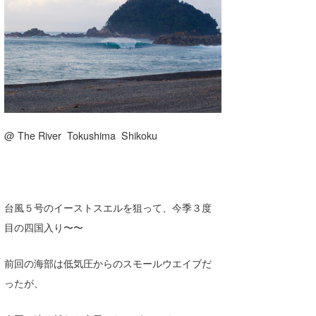
湘南
お知らせ
今月のプレゼント
千葉北
その他
伊豆
ルール＆How to
千葉南
VOTE!
大阪
@ The River Tokushima Shikoku
サーファーズ
四国
沖縄
ライター/寄稿メディア
台風５号のイーストスエルを狙って、今季３度
目の四国入り〜〜
Core Surf Japan
メディア
Naoya Kimoto
前回の海部は低気圧からのスモールウエイブだ
ったが、
波伝説アンバサダー/プロライダー
mitsuteru Kamio
SURFMEDIA
波伝説スタッフ