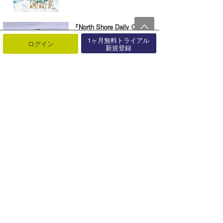
wanda
『North Shore Daily Clip』
予報士 hiro.
1/16バックドア＆パイプセッ
1ヶ月無料トライアル
ログイン
ション。
新規登録
banpaku
01月18日
videos
『Daily Clip』
Mr.K
01月16日
videos
chappy
Romisea
REEF 新規代理店のご案内
と新生REEF JAPANライダ
ー
01月15日
ニュース
『North Shore Daily Clip』
12/30、ロッキーセッショ
ン。
01月15日
videos