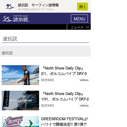
波伝説 サーフィン波情報
開く
波の情報を波伝説アプリでみる
MENU
ニュース
ヘルプ
マイホーム
波伝説
Core Surf Japan
ログイン
コンテスト
波伝説
新規会員登録
ファッション/グッズ
波情報･概況
『North Shore Daily Clip』
アート＆エンタメ
2/1、ボルコムパイプ DAY-3
波予想ツール
WAVE HUNTER
02月04日
videos
コラム
気象情報
『North Shore Daily Clip』
トラベル
1/31、ボルコムパイプ DAY-2
ニュース
02月04日
videos
ショップ情報
サーフィンエリアガイド
GREENROOM FESTIVALが
ショップ情報
ウラナミ
会員メニュー
ハワイで開催決定!! 第1弾ア