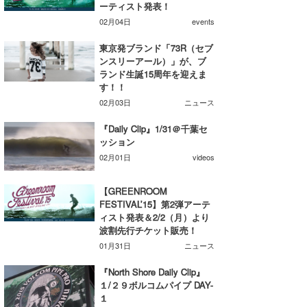
ーティスト発表！
湘南
お知らせ
今月のプレゼント
02月04日
events
千葉北
その他
東京発ブランド「73R（セブ
ンスリーアール）」が、ブ
伊豆
ルール＆How to
ランド生誕15周年を迎えま
す！！
千葉南
VOTE!
02月03日
ニュース
大阪
『Daily Clip』1/31＠千葉セ
ッション
サーファーズ
四国
02月01日
videos
沖縄
【GREENROOM
FESTIVAL’15】第2弾アーテ
ィスト発表＆2/2（月）より
波割先行チケット販売！
01月31日
ニュース
『North Shore Daily Clip』
１/２９ボルコムパイプ DAY-
ライター/寄稿メディア
１