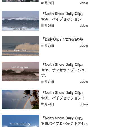
01月30日
videos
Core Surf Japan
『North Shore Daily Clip』
メディア
Naoya Kimoto
1/28、パイプセッション
01月29日
videos
波伝説アンバサダー/プロライダー
mitsuteru Kamio
SURFMEDIA
『DailyClip』1/27(火)の朝
波伝説スタッフ
Yasunari Inoue
Colors MAGAZINE
福島寿実子
01月28日
videos
Yoshiyuki Obata
WAVAL
中浦“JET”章
☆加藤
波伝説
『North Shore Daily Clip』
arukasvision
嵯峨明日香
+☆maki☆+
1/26、サンセットプロジュニ
ア。
DELTA FORCE SURF
進士剛光
Aichan
01月27日
videos
CBA Films
田原啓江
chan-U
『North Shore Daily Clip』
1/25、パイプセッション！
熊谷素子
植村未来
ECE
01月26日
videos
NOBUFUKU
G◎Da
『North Shore Daily Clip』
大野”MAR”修聖
H
1/18パイプ＆バックドアセッ