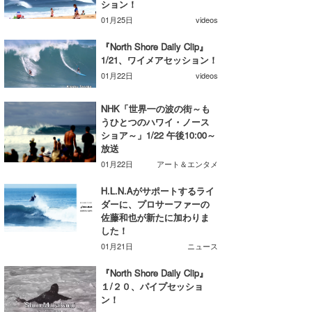
ション！
喜納海人
KID
01月25日
videos
KOBU
『North Shore Daily Clip』
1/21、ワイメアセッション！
KY
01月22日
videos
MIN
NHK「世界一の波の街～も
うひとつのハワイ・ノース
mitz
ショア～」1/22 午後10:00～
放送
OYZ
01月22日
アート＆エンタメ
S.K
H.L.N.Aがサポートするライ
ダーに、プロサーファーの
佐藤和也が新たに加わりま
Soulman
した！
VAGY
01月21日
ニュース
『North Shore Daily Clip』
waka☆=
１/２０、パイプセッショ
ン！
YUKI☆