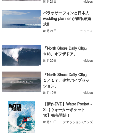
01月21日
videos
たっちー
パラオサーフィンと日本人
wedding planner が創る結婚
ハンマー
式!!
01月21日
ニュース
まっきー
三輪予報士
『North Shore Daily Clip』
1/18、オフザドア。
小川予報士
01月20日
videos
上田純子
『North Shore Daily Clip』
１／１７、夕方パイプセッ
上條将美
ション。
01月19日
videos
唐澤予報士
【新作DVD】Water Pocket -
SancheZ
X-【ウォーターポケット
10】発売開始！
ゴン
01月19日
ファッション/グッズ
米山予報士