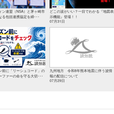
ィン連盟（NSA）と茅ヶ崎市
どこの波がいい？一目でわかる『地図表
なる包括連携協定を締･･･
示機能』登場！！
07月31日
ン前に「リーシュコード」の
九州地方 令和8年熊本地震に伴う波情
ーファーの命を守る大切･･･
報の配信について
07月29日