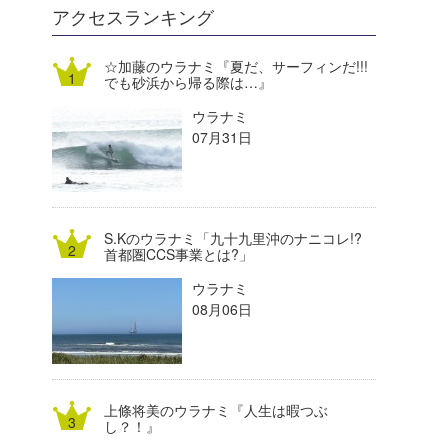
DELTA FORCE SURF
進士剛光
Aichan
アクセスランキング
CBA Films
田原啓江
chan-U
☆加藤のウラナミ『夏だ、サーフィンだ!!!
でも砂浜から帰る際は…』
熊谷素子
植村未来
ECE
ウラナミ
NOBUFUKU
G◎Da
07月31日
大野”MAR”修聖
H
喜納海人
KID
S.Kのウラナミ「九十九里沖のナニコレ!?
KOBU
首都圏CCS事業とは?」
ウラナミ
KY
08月06日
MIN
mitz
上條将美のウラナミ『人生は暇つぶ
OYZ
し？！』