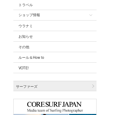
トラベル
ショップ情報
ウラナミ
ショップ情報
お知らせ
湘南
その他
千葉北
ルール＆How to
伊豆
VOTE!
千葉南
大阪
サーファーズ
四国
沖縄