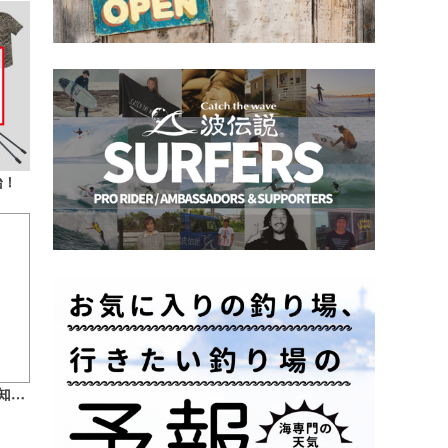
始！
6/24（日）WRF・SWAN更新遅延のお知らせとお詫び