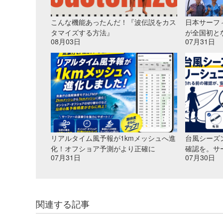
こんな機能あったんだ！『波伝説をカス
日本サーフ
タマイズする方法』
が全国初と
08月03日
07月31日
リアルタイム風予報が1kmメッシュへ進
台風シーズ
化！オフショア予測がより正確に
確認を。サ
07月31日
07月30日
関連する記事