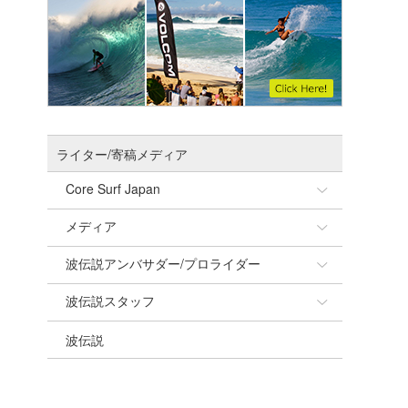
ライター/寄稿メディア
Core Surf Japan
メディア
Naoya Kimoto
波伝説アンバサダー/プロライダー
mitsuteru Kamio
SURFMEDIA
波伝説スタッフ
Yasunari Inoue
Colors MAGAZINE
福島寿実子
波伝説
Yoshiyuki Obata
WAVAL
中浦“JET”章
☆加藤
arukasvision
嵯峨明日香
+☆maki☆+