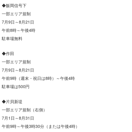
◆飯岡信号下
たっちー
一部エリア規制
ハンマー
7月9日～8月21日
午前8時～午後4時
まっきー
駐車場無料
三輪予報士
◆作田
小川予報士
一部エリア規制
上田純子
7月9日～8月21日
午前9時（週末・祝日は8時）～午後4時
上條将美
駐車場は500円
唐澤予報士
◆片貝新堤
SancheZ
一部エリア規制（右側）
ゴン
7月1日～8月31日
午前9時～午後3時30分（または午後4時）
米山予報士