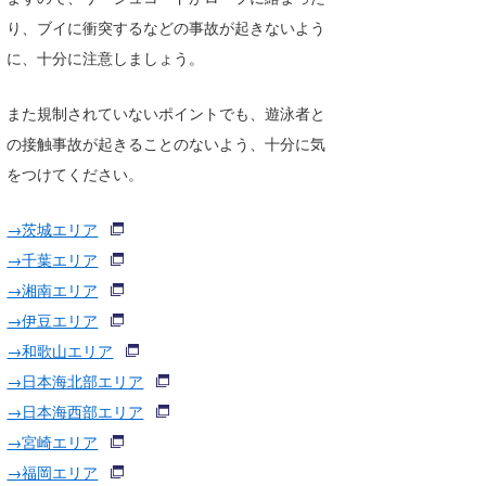
湘南
お知らせ
今月のプレゼント
り、ブイに衝突するなどの事故が起きないよう
に、十分に注意しましょう。
千葉北
その他
伊豆
ルール＆How to
また規制されていないポイントでも、遊泳者と
の接触事故が起きることのないよう、十分に気
千葉南
VOTE!
をつけてください。
大阪
→茨城エリア
サーファーズ
四国
→千葉エリア
沖縄
→湘南エリア
→伊豆エリア
→和歌山エリア
→日本海北部エリア
→日本海西部エリア
→宮崎エリア
ライター/寄稿メディア
→福岡エリア