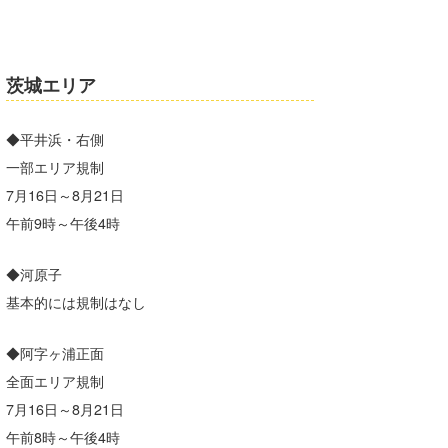
Core Surf Japan
メディア
Naoya Kimoto
茨城エリア
波伝説アンバサダー/プロライダー
mitsuteru Kamio
SURFMEDIA
◆平井浜・右側
波伝説スタッフ
Yasunari Inoue
Colors MAGAZINE
福島寿実子
一部エリア規制
Yoshiyuki Obata
WAVAL
中浦“JET”章
☆加藤
波伝説
7月16日～8月21日
午前9時～午後4時
arukasvision
嵯峨明日香
+☆maki☆+
DELTA FORCE SURF
進士剛光
Aichan
◆河原子
基本的には規制はなし
CBA Films
田原啓江
chan-U
熊谷素子
植村未来
ECE
◆阿字ヶ浦正面
全面エリア規制
NOBUFUKU
G◎Da
7月16日～8月21日
大野”MAR”修聖
H
午前8時～午後4時