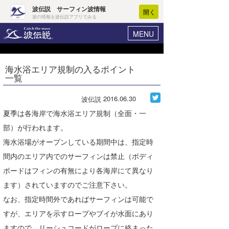
波伝説 サーフィン波情報
開く
波の情報を波伝説アプリでみる
MENU
ニュース
ヘルプ
マイホーム
海水浴エリア規制の入るポイント
Core Surf Japan
一覧
ログイン
コンテスト
新規会員登録
2016.06.30
波伝説
ファッション/グッズ
夏季は各海岸で海水浴エリア規制（全面・一
波情報･概況
部）が行われます。
アート＆エンタメ
波予想ツール
WAVE HUNTER
海水浴場がオープンしている期間中は、指定時
コラム
間内のエリア内でのサーフィンは禁止（ボディ
気象情報
ボードはフィンの有無により各海岸にて異なり
トラベル
ニュース
ます）されていますのでご注意下さい。
ショップ情報
サーフィンエリアガイド
なお、指定時間外であればサーフィンは可能で
すが、エリアを示すロープやブイが水面にあり
ショップ情報
ウラナミ
会員メニュー
ますので、リーシュコードがロープに絡まった