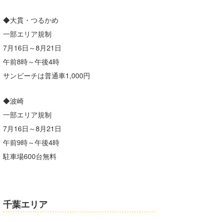
喜納海人
KID
◆大貫・つるかめ
KOBU
一部エリア規制
7月16日～8月21日
KY
午前8時～午後4時
MIN
サンビーチは普通車1,000円
mitz
◆波崎
一部エリア規制
OYZ
7月16日～8月21日
S.K
午前9時～午後4時
Soulman
駐車場600台無料
VAGY
waka☆=
千葉エリア
YUKI☆