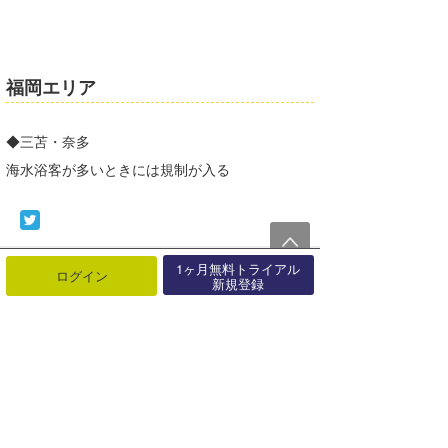
福岡エリア
◆三苫・奈多
海水浴客が多いときには規制が入る
最近の記事
1ヶ月無料トライアル
もっと見る
ログイン
新規登録
【伊良湖】第20回アジア競技大会サ
ーフィン競技が太平洋ロングビーチ
で･･･
08月07日
こんな機能あったんだ！『波伝説を
カスタマイズする方法』
08月03日