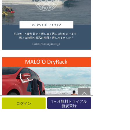
wanda
予報士 hiro.
banpaku
Mr.K
chappy
Romisea
1ヶ月無料トライアル
ログイン
新規登録