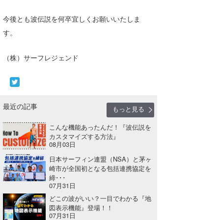
湘南
お知らせ
今月のプレゼント
今後とも波伝説を何卒宜しくお願いいたしま
千葉北
その他
す。
伊豆
ルール＆How to
（株）サーフレジェンド
千葉南
VOTE!
大阪
サーファーズ
最近の記事
四国
もっと見る
こんな機能あったんだ！『波伝説を
沖縄
カスタマイズする方法』
08月03日
日本サーフィン連盟（NSA）と茅ヶ
崎市が全国初となる包括連携協定を
締･･･
07月31日
どこの波がいい？一目でわかる『地
図表示機能』登場！！
ライター/寄稿メディア
07月31日