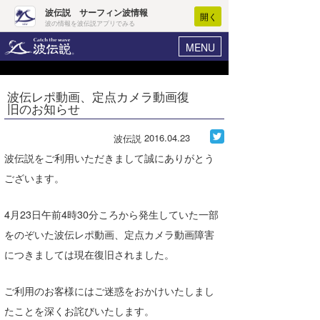
波伝説 サーフィン波情報
開く
波の情報を波伝説アプリでみる
MENU
ニュース
ヘルプ
マイホーム
波伝レポ動画、定点カメラ動画復
Core Surf Japan
旧のお知らせ
ログイン
コンテスト
新規会員登録
2016.04.23
波伝説
ファッション/グッズ
波伝説をご利用いただきまして誠にありがとう
波情報･概況
ございます。
アート＆エンタメ
波予想ツール
WAVE HUNTER
コラム
4月23日午前4時30分ころから発生していた一部
気象情報
をのぞいた波伝レポ動画、定点カメラ動画障害
トラベル
ニュース
につきましては現在復旧されました。
ショップ情報
サーフィンエリアガイド
ご利用のお客様にはご迷惑をおかけいたしまし
ショップ情報
ウラナミ
会員メニュー
たことを深くお詫びいたします。