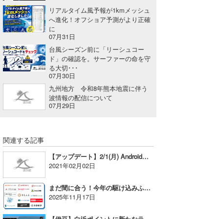
リアルタイム風予報が1kmメッシュ
Core Surf Japan
へ進化！オフショア予測がより正確
に
メディア
Naoya Kimoto
07月31日
台風シーズン前に「リーシュコー
波伝説アンバサダー/プロライダー
mitsuteru Kamio
SURFMEDIA
ド」の確認を。サーファーの命を守
る大切･･･
波伝説スタッフ
Yasunari Inoue
Colors MAGAZINE
福島寿実子
07月30日
九州地方 令和8年熊本地震に伴う
Yoshiyuki Obata
WAVAL
中浦“JET”章
☆加藤
波伝説
波情報の配信について
07月29日
arukasvision
嵯峨明日香
+☆maki☆+
DELTA FORCE SURF
進士剛光
Aichan
関連する記事
CBA Films
田原啓江
chan-U
【アップデート】2/1(月) Androidアプリ・アップデート版のリリース
2021年02月02日
熊谷素子
植村未来
ECE
まだ間に合う！今年の駆け込みふるさと納税に「波伝説年間プラン」
NOBUFUKU
G◎Da
2025年11月17日
大野”MAR”修聖
H
【伊豆】白浜ポイントに新たなライブカメラを設置