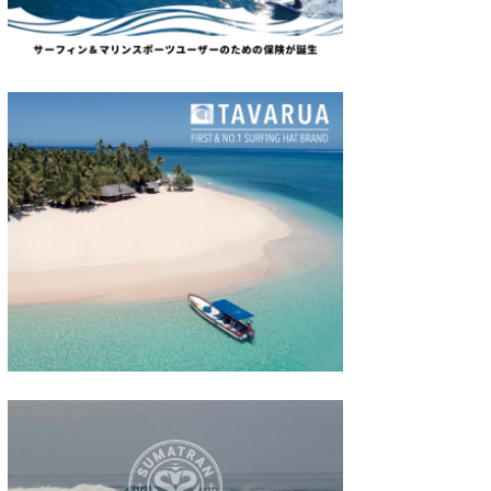
たっちー
ハンマー
まっきー
三輪予報士
小川予報士
上田純子
上條将美
唐澤予報士
SancheZ
ゴン
米山予報士