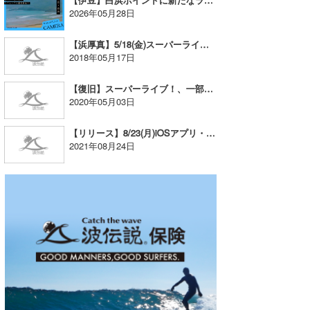
2026年05月28日
喜納海人
KID
【浜厚真】5/18(金)スーパーライブ！配信一時停止のお知らせ
KOBU
2018年05月17日
KY
【復旧】スーパーライブ！、一部配信停止の復旧のお知らせ
2020年05月03日
MIN
mitz
【リリース】8/23(月)iOSアプリ・アップデート版
2021年08月24日
OYZ
S.K
Soulman
VAGY
waka☆=
YUKI☆