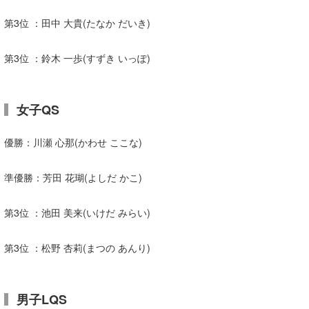
第3位 ：田中 大貴(たなか だいき)
第3位 ：鈴木 一歩(すずき いっぽ)
女子QS
優勝：川瀬 心那(かわせ ここな)
準優勝：芳田 花瑚(よしだ かこ)
第3位 ：池田 美来(いけだ みらい)
第3位 ：松野 杏莉(まつの あんり)
男子LQS