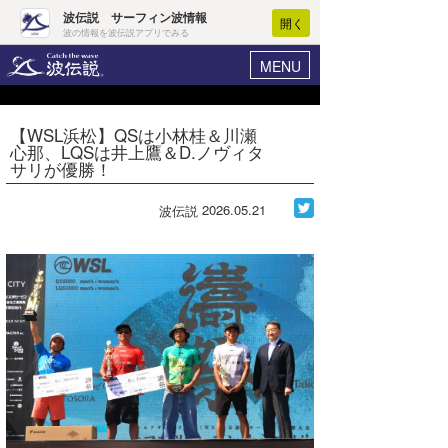
波伝説 サーフィン波情報
開く
波の情報を波伝説アプリでみる
MENU
ニュース
ヘルプ
マイホーム
【WSL浜松】QSは小林桂＆川瀬
Core Surf Japan
心那、LQSは井上鷹＆D.ノヴィタ
ログイン
サリが優勝！
コンテスト
新規会員登録
2026.05.21
波伝説
ファッション/グッズ
波情報･概況
アート＆エンタメ
波予想ツール
WAVE HUNTER
コラム
気象情報
トラベル
ニュース
ショップ情報
サーフィンエリアガイド
ショップ情報
ウラナミ
会員メニュー