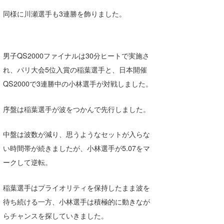
同様に川瀬選手も3連勝を飾りました。
wanda
予報士 hiro.
男子QS2000ファイナルは30分ヒートで実施さ
banpaku
れ、パリ大会5位入賞の稲葉選手と、日本開催
Mr.K
QS2000で3連勝中の小林選手が対戦しました。
chappy
序盤は稲葉選手が波をつかんで先行しました。
Romisea
中盤は波数が減り、思うようなセットが入らな
い時間帯が続きましたが、小林選手が5.07をマ
ークして逆転。
稲葉選手はプライオリティを保持したまま波を
待ち続ける一方、小林選手は積極的に動きなが
らチャンスを探していきました。