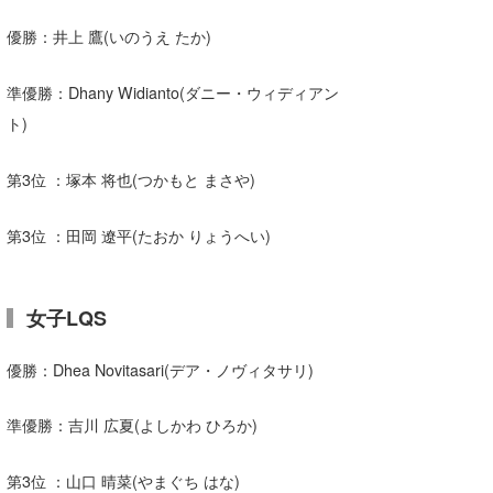
優勝：井上 鷹(いのうえ たか)
準優勝：Dhany Widianto(ダニー・ウィディアン
ト)
第3位 ：塚本 将也(つかもと まさや)
第3位 ：田岡 遼平(たおか りょうへい)
女子LQS
優勝：Dhea Novitasari(デア・ノヴィタサリ)
準優勝：吉川 広夏(よしかわ ひろか)
第3位 ：山口 晴菜(やまぐち はな)