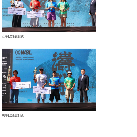
喜納海人
KID
KOBU
KY
女子LQS表彰式
MIN
mitz
OYZ
S.K
Soulman
VAGY
男子LQS表彰式
waka☆=
YUKI☆