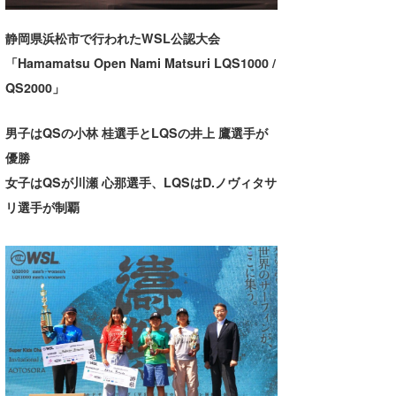
湘南
お知らせ
今月のプレゼント
静岡県浜松市で行われたWSL公認大会
千葉北
その他
「Hamamatsu Open Nami Matsuri LQS1000 /
伊豆
ルール＆How to
QS2000」
千葉南
VOTE!
男子はQSの小林 桂選手とLQSの井上 鷹選手が
優勝
大阪
女子はQSが川瀬 心那選手、LQSはD.ノヴィタサ
サーファーズ
四国
リ選手が制覇
沖縄
ライター/寄稿メディア