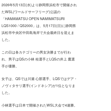
2026年5月13日(水)より静岡県浜松市で開催され
たっちー
たWSL(ワールドサーフリーグ)公認の
ハンマー
「HAMAMATSU OPEN NAMIMATSURI
LQS1000 / QS2000」は、5月17日(日)に静岡県
まっきー
浜松市中央区中田島海岸で大会最終日を迎えま
三輪予報士
した。
小川予報士
この日は各カテゴリーの男女決勝までが行わ
上田純子
れ、男子はQSの小林 桂選手とLQSの井上 鷹選
手が優勝。
上條将美
唐澤予報士
女子は、QSでは川瀬 心那選手、LQSではデア・
ノヴィタサリ選手(インドネシア)が1位となりま
SancheZ
した。
ゴン
小林選手は日本で開催されたWSL大会で4連勝。
米山予報士