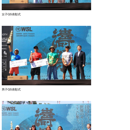
Core Surf Japan
女子QS表彰式
メディア
Naoya Kimoto
波伝説アンバサダー/プロライダー
mitsuteru Kamio
SURFMEDIA
波伝説スタッフ
Yasunari Inoue
Colors MAGAZINE
福島寿実子
Yoshiyuki Obata
WAVAL
中浦“JET”章
☆加藤
波伝説
arukasvision
嵯峨明日香
+☆maki☆+
DELTA FORCE SURF
進士剛光
Aichan
CBA Films
田原啓江
chan-U
男子QS表彰式
熊谷素子
植村未来
ECE
NOBUFUKU
G◎Da
大野”MAR”修聖
H