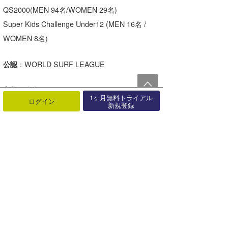
QS2000(MEN 94名/WOMEN 29名)
Super Kids Challenge Under12 (MEN 16名 /
WOMEN 8名)
公認
：WORLD SURF LEAGUE
主催
：濤連
1ヶ月無料トライアル
ログイン
新規登録
共催
：浜松市、静岡県
主管
：一般社団法人Surfing Japan International
協力
：日本サーフィン連盟静岡3区支部/遠州灘サ
ーフィンサポートユニオン