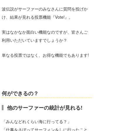
湘南
お知らせ
今月のプレゼント
波伝説がサーファーのみなさんに質問を投げか
千葉北
その他
け、結果が見れる投票機能『Vote!』。
伊豆
ルール＆How to
実はなかなか面白い機能なのですが、皆さんご
利用いただいていますでしょうか？
千葉南
VOTE!
大阪
単なる投票ではなく、お得な機能でもあります!
サーファーズ
四国
沖縄
何ができるの？
他のサーファーの統計が見れる!
「みんなどれくらい海に行ってる？」
ライター/寄稿メディア
「仕事をさぼってサーフィンをしに行ったこと