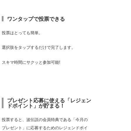
たっちー
ワンタップで投票できる
ハンマー
まっきー
投票はとっても簡単。
三輪予報士
選択肢をタップするだけで完了します。
小川予報士
スキマ時間にサクッと参加可能!
上田純子
上條将美
唐澤予報士
プレゼント応募に使える「レジェン
SancheZ
ドポイント」が貯まる！
ゴン
投票すると、波伝説の会員特典である「今月の
プレゼント」に応募するためのレジェンドポイ
米山予報士