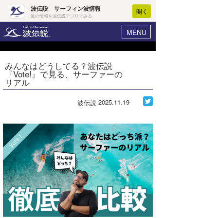
波伝説 サーフィン波情報
開く
波の情報を波伝説アプリでみる
MENU
ニュース
ヘルプ
マイホーム
みんなはどうしてる？波伝説
Core Surf Japan
『Vote!』で見る、サーファーの
ログイン
リアル
コンテスト
新規会員登録
2025.11.19
波伝説
ファッション/グッズ
波情報･概況
アート＆エンタメ
波予想ツール
WAVE HUNTER
コラム
気象情報
トラベル
ニュース
ショップ情報
サーフィンエリアガイド
ショップ情報
ウラナミ
会員メニュー