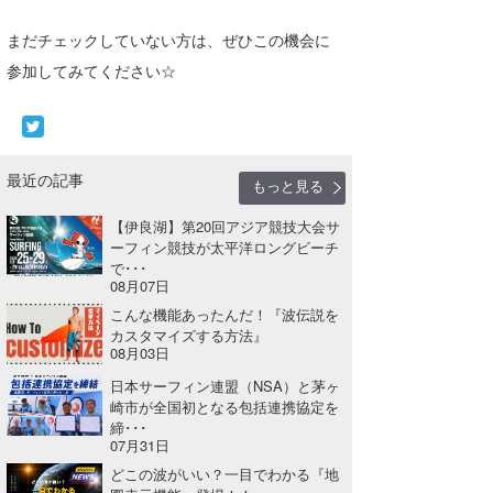
まだチェックしていない方は、ぜひこの機会に
参加してみてください☆
最近の記事
もっと見る
【伊良湖】第20回アジア競技大会サ
ーフィン競技が太平洋ロングビーチ
で･･･
08月07日
こんな機能あったんだ！『波伝説を
カスタマイズする方法』
08月03日
日本サーフィン連盟（NSA）と茅ヶ
崎市が全国初となる包括連携協定を
締･･･
07月31日
どこの波がいい？一目でわかる『地