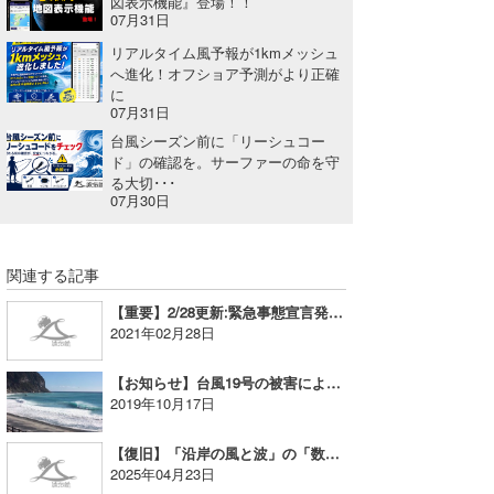
図表示機能』登場！！
07月31日
リアルタイム風予報が1kmメッシュ
へ進化！オフショア予測がより正確
に
07月31日
台風シーズン前に「リーシュコー
ド」の確認を。サーファーの命を守
る大切･･･
07月30日
関連する記事
【重要】2/28更新:緊急事態宣言発出時における波伝説のサービス提供に関しまして
2021年02月28日
【お知らせ】台風19号の被害による新島の波情報の一時休止について
2019年10月17日
【復旧】「沿岸の風と波」の「数値予報」の表示不具合について
2025年04月23日