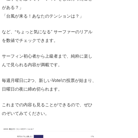
Core Surf Japan
がある？」
「台風が来る！あなたのテンションは？」
メディア
Naoya Kimoto
など、“ちょっと気になる” サーファーのリアル
波伝説アンバサダー/プロライダー
mitsuteru Kamio
SURFMEDIA
を数値でチェックできます。
波伝説スタッフ
Yasunari Inoue
Colors MAGAZINE
福島寿実子
サーフィン初心者から上級者まで、純粋に楽し
Yoshiyuki Obata
WAVAL
中浦“JET”章
☆加藤
波伝説
んで見られる内容が満載です。
arukasvision
嵯峨明日香
+☆maki☆+
毎週月曜日に2つ、新しいVote!の投票が始まり、
DELTA FORCE SURF
進士剛光
Aichan
日曜日の夜に締め切られます。
CBA Films
田原啓江
chan-U
これまでの内容も見ることができるので、ぜひ
熊谷素子
植村未来
ECE
のぞいてみてください。
NOBUFUKU
G◎Da
大野”MAR”修聖
H