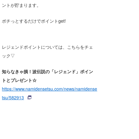
ントが貯まります。
wanda
ポチっとするだけでポイントget!
予報士 hiro.
banpaku
レジェンドポイントについては、こちらをチェ
Mr.K
ック▽
chappy
知らなきゃ損！波伝説の「レジェンド」ポイン
Romisea
トとプレゼント☆
https://www.namidensetsu.com/news/namidense
tsu/582913