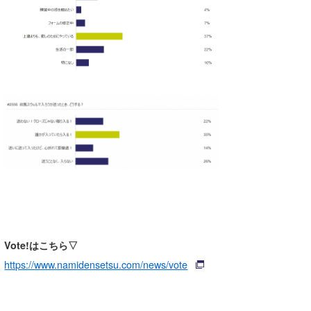
喜納海人
KID
KOBU
KY
MIN
mitz
OYZ
S.K
Soulman
Vote!はこちら▽
VAGY
https://www.namidensetsu.com/news/vote
waka☆=
YUKI☆