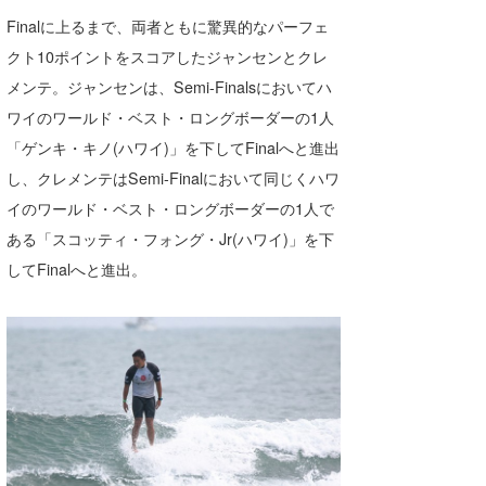
Finalに上るまで、両者ともに驚異的なパーフェ
喜納海人
KID
クト10ポイントをスコアしたジャンセンとクレ
KOBU
メンテ。ジャンセンは、Semi-Finalsにおいてハ
KY
ワイのワールド・ベスト・ロングボーダーの1人
「ゲンキ・キノ(ハワイ)」を下してFinalへと進出
MIN
し、クレメンテはSemi-Finalにおいて同じくハワ
mitz
イのワールド・ベスト・ロングボーダーの1人で
ある「スコッティ・フォング・Jr(ハワイ)」を下
OYZ
してFinalへと進出。
S.K
Soulman
VAGY
waka☆=
YUKI☆