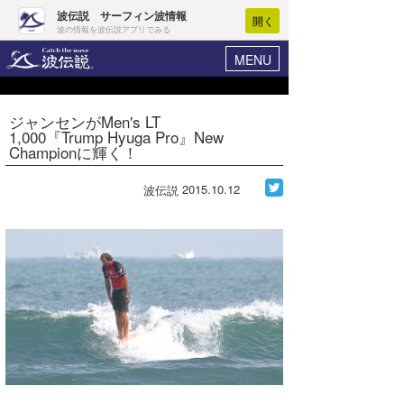
波伝説 サーフィン波情報
開く
波の情報を波伝説アプリでみる
MENU
ニュース
ヘルプ
マイホーム
ジャンセンがMen's LT
Core Surf Japan
1,000『Trump Hyuga Pro』New
ログイン
Championに輝く！
コンテスト
新規会員登録
2015.10.12
波伝説
ファッション/グッズ
波情報･概況
アート＆エンタメ
波予想ツール
WAVE HUNTER
コラム
気象情報
トラベル
ニュース
ショップ情報
サーフィンエリアガイド
ショップ情報
ウラナミ
会員メニュー