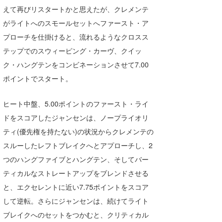
えて再びリスタートかと思えたが、クレメンテ
wanda
がライトへのスモールセットへファースト・ア
予報士 hiro.
プローチを仕掛けると、流れるようなクロスス
テップでのスウィーピング・カーヴ、クイッ
banpaku
ク・ハングテンをコンビネーションさせて7.00
Mr.K
ポイントでスタート。
chappy
ヒート中盤、5.00ポイントのファースト・ライ
Romisea
ドをスコアしたジャンセンは、ノープライオリ
ティ(優先権を持たない)の状況からクレメンテの
スルーしたレフトブレイクへとアプローチし、2
つのハングファイブとハングテン、そしてバー
ティカルなストレートアップをブレンドさせる
と、エクセレントに近い7.75ポイントをスコア
して逆転。さらにジャンセンは、続けてライト
ブレイクへのセットをつかむと、クリティカル