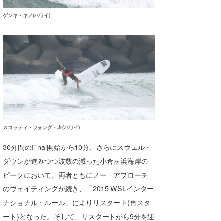
たっちー
ゲンキ・キノ(ハワイ)
ハンマー
まっきー
三輪予報士
小川予報士
上田純子
スコッティ・フォング・Jr(ハワイ)
上條将美
30分間のFinal開始から10分、さらにスウェル・
唐澤予報士
ダウンが進みつつ波数の減った小倉ヶ浜海岸の
ピークにおいて、両者ともにノー・アプローチ
SancheZ
のウェイティングが続き、「2015 WSLインター
ゴン
ナショナル・ルール」によりリスタート(再スタ
ート)となった。そして、リスタートから9分を迎
米山予報士