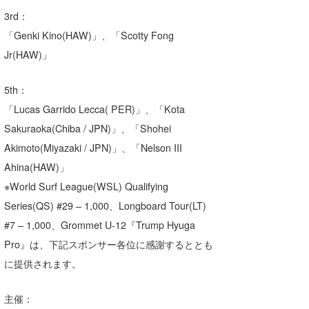
3rd：
「Genki Kino(HAW)」、「Scotty Fong
Jr(HAW)」
5th：
「Lucas Garrido Lecca( PER)」、「Kota
Sakuraoka(Chiba / JPN)」、「Shohei
Akimoto(Miyazaki / JPN)」、「Nelson III
Ahina(HAW)」
※World Surf League(WSL) Qualifying
Series(QS) #29 – 1,000、Longboard Tour(LT)
#7 – 1,000、Grommet U-12『Trump Hyuga
Pro』は、下記スポンサー各位に感謝するととも
に提供されます。
主催：