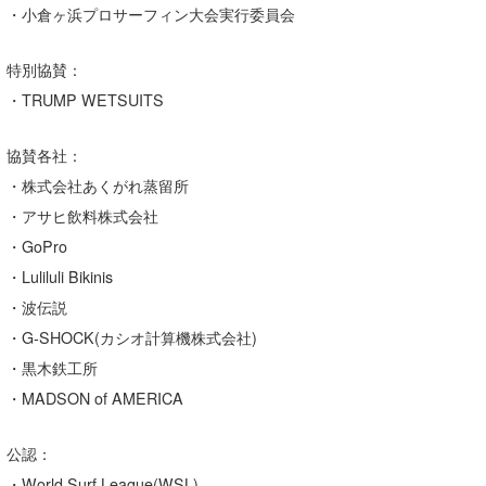
・小倉ヶ浜プロサーフィン大会実行委員会
特別協賛：
・TRUMP WETSUITS
協賛各社：
・株式会社あくがれ蒸留所
・アサヒ飲料株式会社
・GoPro
・Luliluli Bikinis
・波伝説
・G-SHOCK(カシオ計算機株式会社)
・黒木鉄工所
・MADSON of AMERICA
公認：
・World Surf League(WSL)