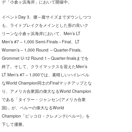
デ「小倉ヶ浜海岸」において開催中。
Core Surf Japan
イベントDay 3、腰～腹サイズまでダウンしつつ
メディア
Naoya Kimoto
も、ライトブレイクをメインとした形の良いク
波伝説アンバサダー/プロライダー
mitsuteru Kamio
SURFMEDIA
リーンな小倉ヶ浜海岸において、Men’s LT
Men’s #7 – 1,000 Semi-Finals～Final、LT
波伝説スタッフ
Yasunari Inoue
Colors MAGAZINE
福島寿実子
Women’s – 1,000 Round ～Quarter-Finals、
Yoshiyuki Obata
WAVAL
中浦“JET”章
☆加藤
波伝説
Grommet U-12 Round 1～Quarter-finalsまでを
終了。そして、クライマックスを迎えたMen’s
arukasvision
嵯峨明日香
+☆maki☆+
LT Men’s #7 – 1,000では、素晴しいハイレベル
DELTA FORCE SURF
進士剛光
Aichan
なWorld Champion同士のFinalマッチアップとな
り、アメリカ合衆国の偉大なるWorld Champion
CBA Films
田原啓江
chan-U
である「タイラー・ジャンセン(アメリカ合衆
熊谷素子
植村未来
ECE
国)」が、ペルーの偉大なるWorld
NOBUFUKU
G◎Da
Champion「ピッコロ・クレメンテ(ペルー)」を
下して優勝。
大野”MAR”修聖
H