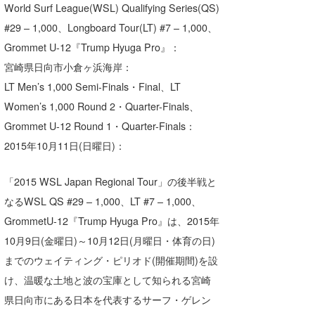
World Surf League(WSL) Qualifying Series(QS)
湘南
お知らせ
今月のプレゼント
#29 – 1,000、Longboard Tour(LT) #7 – 1,000、
千葉北
その他
Grommet U-12『Trump Hyuga Pro』：
宮崎県日向市小倉ヶ浜海岸：
伊豆
ルール＆How to
LT Men’s 1,000 Semi-Finals・Final、LT
千葉南
VOTE!
Women’s 1,000 Round 2・Quarter-Finals、
Grommet U-12 Round 1・Quarter-Finals：
大阪
2015年10月11日(日曜日)：
サーファーズ
四国
「2015 WSL Japan Regional Tour」の後半戦と
沖縄
なるWSL QS #29 – 1,000、LT #7 – 1,000、
GrommetU-12『Trump Hyuga Pro』は、2015年
10月9日(金曜日)～10月12日(月曜日・体育の日)
までのウェイティング・ピリオド(開催期間)を設
け、温暖な土地と波の宝庫として知られる宮崎
県日向市にある日本を代表するサーフ・ゲレン
ライター/寄稿メディア