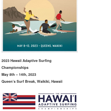
湘南
お知らせ
今月のプレゼント
千葉北
その他
伊豆
ルール＆How to
千葉南
VOTE!
大阪
サーファーズ
四国
2023 Hawaii Adaptive Surfing
沖縄
Championships
May 8th – 14th, 2023
Queen’s Surf Break, Waikiki, Hawaii
ライター/寄稿メディア