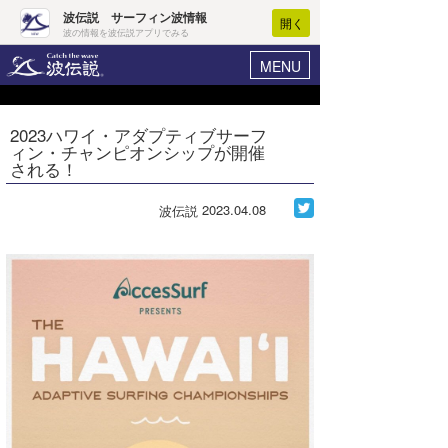
波伝説 サーフィン波情報
開く
波の情報を波伝説アプリでみる
MENU
ニュース
ヘルプ
マイホーム
2023ハワイ・アダプティブサーフ
Core Surf Japan
ィン・チャンピオンシップが開催
ログイン
される！
コンテスト
新規会員登録
2023.04.08
波伝説
ファッション/グッズ
波情報･概況
アート＆エンタメ
波予想ツール
WAVE HUNTER
コラム
気象情報
トラベル
ニュース
ショップ情報
サーフィンエリアガイド
ショップ情報
ウラナミ
会員メニュー