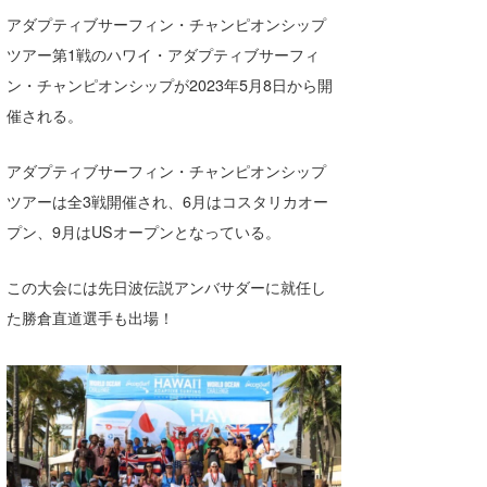
Core Surf Japan
アダプティブサーフィン・チャンピオンシップ
ツアー第1戦のハワイ・アダプティブサーフィ
メディア
Naoya Kimoto
ン・チャンピオンシップが2023年5月8日から開
波伝説アンバサダー/プロライダー
mitsuteru Kamio
SURFMEDIA
催される。
波伝説スタッフ
Yasunari Inoue
Colors MAGAZINE
福島寿実子
アダプティブサーフィン・チャンピオンシップ
ツアーは全3戦開催され、6月はコスタリカオー
Yoshiyuki Obata
WAVAL
中浦“JET”章
☆加藤
波伝説
プン、9月はUSオープンとなっている。
arukasvision
嵯峨明日香
+☆maki☆+
この大会には先日波伝説アンバサダーに就任し
DELTA FORCE SURF
進士剛光
Aichan
た勝倉直道選手も出場！
CBA Films
田原啓江
chan-U
熊谷素子
植村未来
ECE
NOBUFUKU
G◎Da
大野”MAR”修聖
H