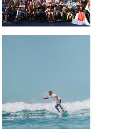
喜納海人
KID
KOBU
KY
MIN
mitz
OYZ
S.K
Soulman
VAGY
waka☆=
YUKI☆