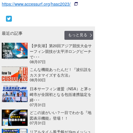
https://www.accessurf.org/hasc2023/
wanda
予報士 hiro.
最近の記事
banpaku
もっと見る
【伊良湖】第20回アジア競技大会サ
Mr.K
ーフィン競技が太平洋ロングビーチ
で･･･
chappy
08月07日
こんな機能あったんだ！『波伝説を
Romisea
カスタマイズする方法』
08月03日
日本サーフィン連盟（NSA）と茅ヶ
崎市が全国初となる包括連携協定を
締･･･
07月31日
どこの波がいい？一目でわかる『地
図表示機能』登場！！
07月31日
リアルタイム風予報が1kmメッシュ