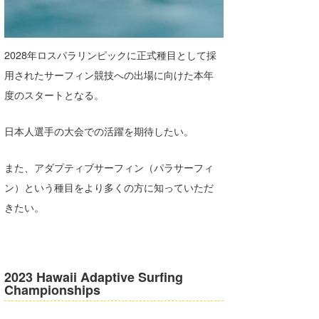
たっちー
ハンマー
2028年ロスパラリンピックに正式種目として採
用されたサーフィン競技への出場に向けた本年
まっきー
度のスタートとなる。
三輪予報士
日本人選手の大会での活躍を期待したい。
小川予報士
上田純子
また、アダプティブサーフィン（パラサーフィ
ン）という種目をより多くの方に知っていただ
上條将美
きたい。
唐澤予報士
SancheZ
2023 Hawaii Adaptive Surfing
ゴン
Championships
米山予報士