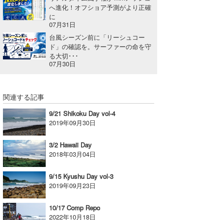
へ進化！オフショア予測がより正確
に
07月31日
台風シーズン前に「リーシュコー
ド」の確認を。サーファーの命を守
る大切･･･
07月30日
関連する記事
9/21 Shikoku Day vol-4
2019年09月30日
3/2 Hawaii Day
2018年03月04日
9/15 Kyushu Day vol-3
2019年09月23日
10/17 Comp Repo
2022年10月18日