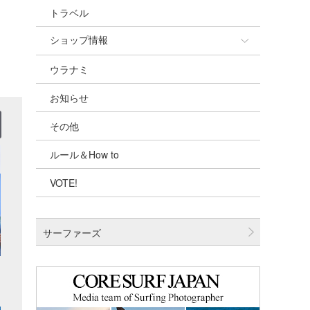
トラベル
ショップ情報
ウラナミ
ショップ情報
お知らせ
湘南
その他
千葉北
ルール＆How to
伊豆
VOTE!
千葉南
大阪
サーファーズ
四国
沖縄