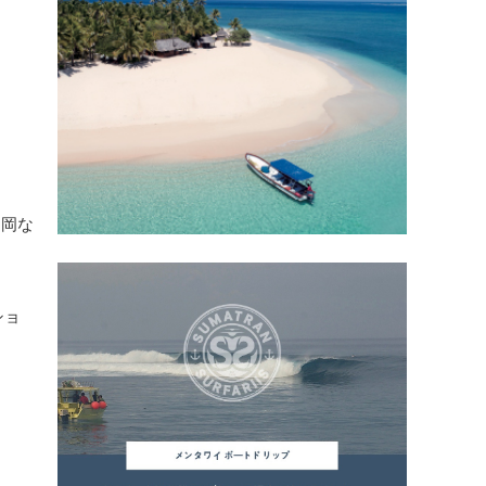
田岡な
ショ