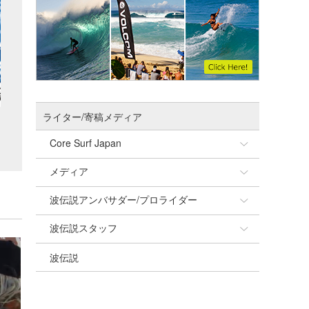
ライター/寄稿メディア
Core Surf Japan
メディア
Naoya Kimoto
波伝説アンバサダー/プロライダー
mitsuteru Kamio
SURFMEDIA
波伝説スタッフ
Yasunari Inoue
Colors MAGAZINE
福島寿実子
波伝説
Yoshiyuki Obata
WAVAL
中浦“JET”章
☆加藤
arukasvision
嵯峨明日香
+☆maki☆+