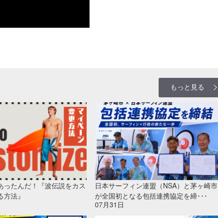
もっと見る
あったんだ！『波伝説をカス
日本サーフィン連盟（NSA）と茅ヶ崎市
る方法』
が全国初となる包括連携協定を締･･･
07月31日