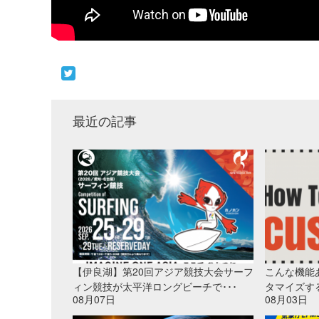
最近の記事
【伊良湖】第20回アジア競技大会サーフ
こんな機能
ィン競技が太平洋ロングビーチで･･･
タマイズす
08月07日
08月03日