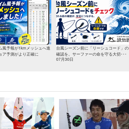
ム風予報が1kmメッシュへ進
台風シーズン前に「リーシュコード」の
ョア予測がより正確に
確認を。サーファーの命を守る大切･･･
07月30日