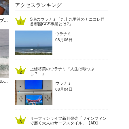
DELTA FORCE SURF
進士剛光
Aichan
アクセスランキング
CBA Films
田原啓江
chan-U
S.Kのウラナミ「九十九里沖のナニコレ!?
波伝説アンバサダー”喜納海人”「VANSプロ・ジュニア」見事優勝！
首都圏CCS事業とは?」
熊谷素子
植村未来
ECE
ウラナミ
NOBUFUKU
G◎Da
08月06日
大野”MAR”修聖
H
喜納海人
KID
上條将美のウラナミ『人生は暇つぶ
KOBU
し？！』
フローレンスとメディーナR3へ。ウィルコはレース脱落。MEOリップ・カール・プロ・ポルトガル
ウラナミ
KY
08月04日
MIN
mitz
サーフィンライフ新刊発売「ツインフィン
OYZ
で磨く大人のサーフスタイル」【AD】