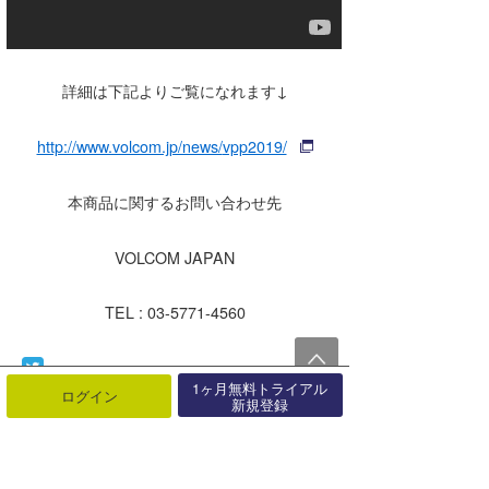
詳細は下記よりご覧になれます
↓
http://www.volcom.jp/news/
vpp2019/
本商品に関するお問い合わせ先
VOLCOM JAPAN
TEL : 03-5771-4560
1ヶ月無料トライアル
ログイン
新規登録
最近の記事
もっと見る
「TAVARUA」夏のお出かけ準備は
OK？海・旅行で活躍する便利グ