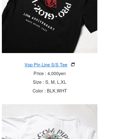
Vpp Pin Line S/S Tee
Price : 4,000yen
Size : S, M, L,XL
Color : BLK,WHT