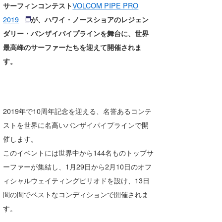
サーフィンコンテスト
VOLCOM PIPE PRO
湘南
お知らせ
今月のプレゼント
2019
が、ハワイ・ノースショアのレジェン
千葉北
その他
ダリー・
バンザイパイプラインを舞台に、
世界
最高峰のサーファーたちを迎えて開催されま
伊豆
ルール＆How to
す。
千葉南
VOTE!
大阪
サーファーズ
四国
2019年で10周年記念を迎える、
名誉あるコンテ
ストを世界に名高いバンザイパイプラインで開
沖縄
催し
ます。
このイベントには世界中から144名ものトップサ
ーファーが集結
し、1月29日から2月10日のオフ
ィシャルウェイティングピリ
オドを設け、13日
間の間でベストなコンディションで開催されま
す。
ライター/寄稿メディア