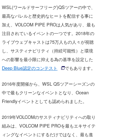
Core Surf Japan
WSL(ワールドサーフリーグ)QSツアーの中で、
最高なバレルと歴史的なヒートを配信する事に
メディア
Naoya Kimoto
加え、VOLCOM PIPE PROは人気があり、最も
波伝説アンバサダー/プロライダー
mitsuteru Kamio
SURFMEDIA
注目されているイベントの一つです。2
018年の
ライブウェブキャストは75万人もの人々が視聴
波伝説スタッフ
Yasunari Inoue
Colors MAGAZINE
福島寿実子
し、
サスティナビリティ（持続可能性）
と環境
Yoshiyuki Obata
WAVAL
中浦“JET”章
☆加藤
波伝説
への影響を最小限に抑える為の基準を設定した
Deep Blue認定のコンテスト
でもあります。
arukasvision
嵯峨明日香
+☆maki☆+
DELTA FORCE SURF
進士剛光
Aichan
2016年度開催から、WSL QSツアーシーズンの
中で最もクリーンなイベントとなり、Oce
an
CBA Films
田原啓江
chan-U
Friendlyイベントとしても認められました。
熊谷素子
植村未来
ECE
2019年VOLCOMのサスティナビリティへの取り
NOBUFUKU
G◎Da
組みは、V
OLCOM PIPE PROを最もエキサイテ
大野”MAR”修聖
H
ィングなイベントにするだけではなく、
最も進