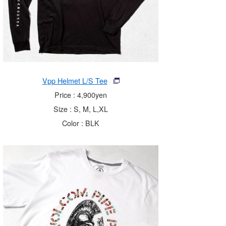
Vpp Helmet L/S Tee
Price : 4,900yen
Size : S, M, L,XL
Color : BLK