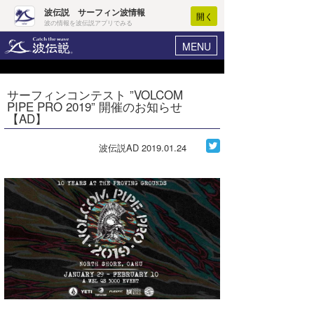
波伝説 サーフィン波情報
開く
波の情報を波伝説アプリでみる
MENU
ニュース
ヘルプ
マイホーム
サーフィンコンテスト ”VOLCOM
Core Surf Japan
PIPE PRO 2019” 開催のお知らせ
ログイン
【AD】
コンテスト
新規会員登録
波伝説AD
2019.01.24
ファッション/グッズ
波情報･概況
アート＆エンタメ
波予想ツール
WAVE HUNTER
コラム
気象情報
トラベル
ニュース
ショップ情報
サーフィンエリアガイド
ショップ情報
ウラナミ
会員メニュー