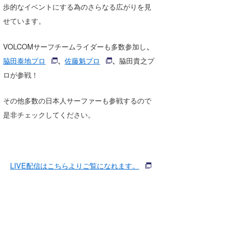
歩的なイベントにする為のさらなる広がりを見
喜納海人
KID
せています。
KOBU
VOLCOMサーフチームライダーも多数参加し
、
KY
脇田泰地プロ
、
佐藤
魁プロ
、
脇田貴之プ
ロが参戦！
MIN
mitz
その他多数の日本人サーファーも参戦するので
是非チェックしてく
ださい。
OYZ
S.K
Soulman
LIVE配信はこちらよりご覧になれます。
VAGY
waka☆=
YUKI☆