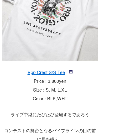
Vpp Crest S/S Tee
Price : 3,800yen
Size : S, M, L,XL
Color : BLK,WHT
ライブ中継にたびたび登場するであろう
コンテストの舞台となるパイプラインの目の前
に居を構え、