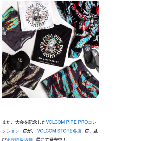
wanda
予報士 hiro.
banpaku
Mr.K
chappy
Romisea
また、大会を記念した
VOLCOM PIPE PRO
コレ
クション
が、
VOLCOM STORE
各店
、及
び
正規取扱店舗
にて発売中！