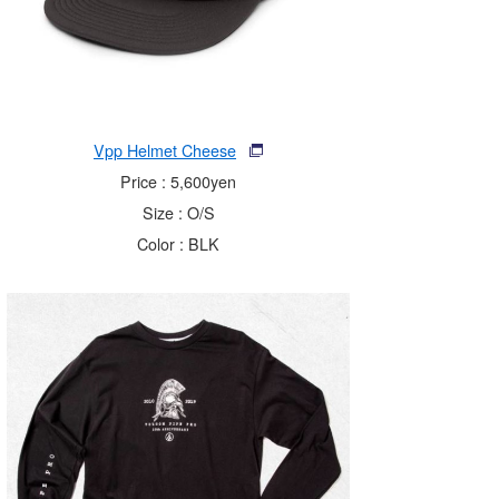
Vpp Helmet Cheese
Price : 5,600yen
Size : O/S
Color : BLK