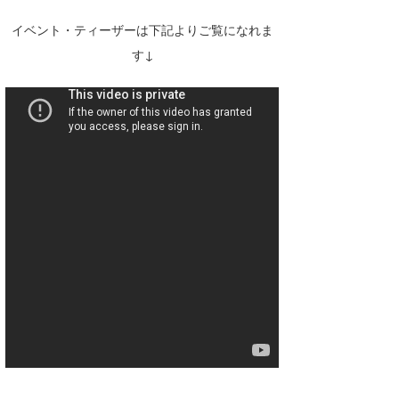
たっちー
イベント・ティーザーは下記よりご覧になれま
す↓
ハンマー
まっきー
三輪予報士
小川予報士
上田純子
上條将美
唐澤予報士
SancheZ
ゴン
米山予報士