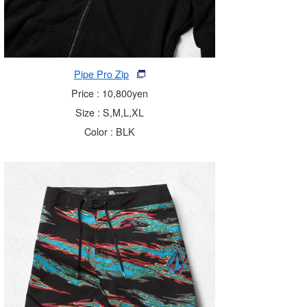
Pipe Pro Zip
Price : 10,800yen
Size : S,M,L,XL
Color : BLK