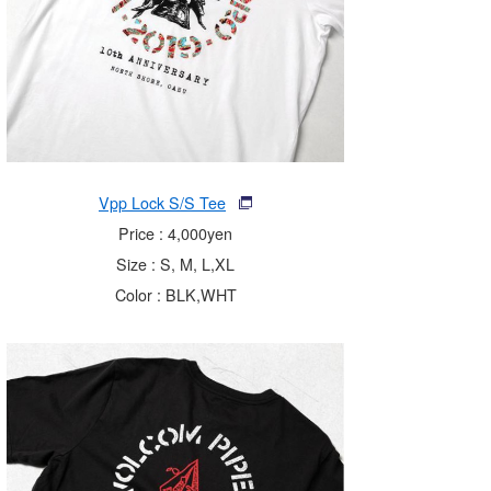
Vpp Lock S/S Tee
Price : 4,000yen
Size : S, M, L,XL
Color : BLK,WHT