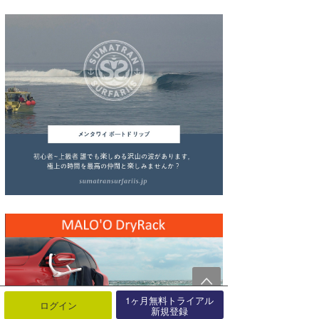
wanda
予報士 hiro.
banpaku
Mr.K
chappy
Romisea
1ヶ月無料トライアル
ログイン
新規登録