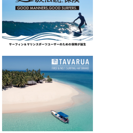
たっちー
ハンマー
まっきー
三輪予報士
小川予報士
上田純子
上條将美
唐澤予報士
SancheZ
ゴン
米山予報士