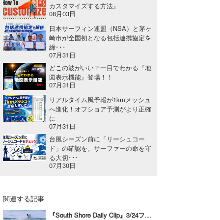
カスタマイズする方法』
Core Surf Japan
08月03日
日本サーフィン連盟（NSA）と茅ヶ
メディア
Naoya Kimoto
崎市が全国初となる包括連携協定を
締･･･
波伝説アンバサダー/プロライダー
mitsuteru Kamio
SURFMEDIA
07月31日
どこの波がいい？一目でわかる『地
波伝説スタッフ
Yasunari Inoue
Colors MAGAZINE
福島寿実子
図表示機能』登場！！
07月31日
Yoshiyuki Obata
WAVAL
中浦“JET”章
☆加藤
波伝説
リアルタイム風予報が1kmメッシュ
へ進化！オフショア予測がより正確
arukasvision
嵯峨明日香
+☆maki☆+
に
07月31日
DELTA FORCE SURF
進士剛光
Aichan
台風シーズン前に「リーシュコー
ド」の確認を。サーファーの命を守
CBA Films
田原啓江
chan-U
る大切･･･
07月30日
熊谷素子
植村未来
ECE
NOBUFUKU
G◎Da
関連する記事
大野”MAR”修聖
H
『South Shore Daily Clip』3/24フライズセッション。