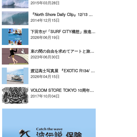
2015年03月28日
喜納海人
KID
『North Shore Daily Clip』12/13 ビラボンパイプマスター。
2014年12月15日
KOBU
下田市が「SURF CITY構想」推進事業としてサーファーインタビューを公開
KY
2026年06月19日
MIN
束の間の自由を求めてアートと旅する作品展「FREETIME」が開催！【AD】
2023年06月30日
mitz
OYZ
渡辺高士写真展 『EXOTIC R134/ Kamakura』開催【AD】
2026年04月15日
S.K
VOLCOM STORE TOKYO 10周年記念イベント with Jamie Lynn & SCHOPH 開催のお知らせ
Soulman
2017年10月04日
VAGY
waka☆=
YUKI☆