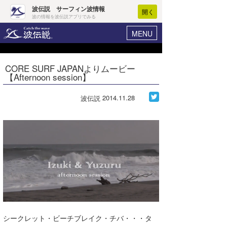
波伝説 サーフィン波情報
開く
波の情報を波伝説アプリでみる
MENU
ニュース
ヘルプ
マイホーム
CORE SURF JAPANよりムービー
Core Surf Japan
【Afternoon session】
ログイン
コンテスト
新規会員登録
2014.11.28
波伝説
ファッション/グッズ
波情報･概況
アート＆エンタメ
波予想ツール
WAVE HUNTER
コラム
気象情報
トラベル
ニュース
ショップ情報
サーフィンエリアガイド
ショップ情報
ウラナミ
会員メニュー
シークレット・ビーチブレイク・チバ・・・タ