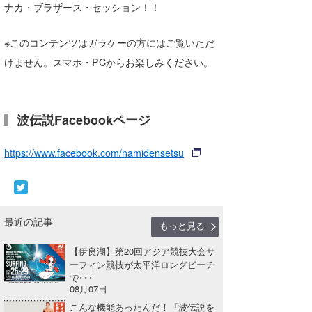
ナカ・ブラザース・セッション！！
湘南
お知らせ
今月のプレゼント
千葉北
その他
※このコンテンツはガラケーの方にはご覧いただ
けません。スマホ・PCからお楽しみください。
伊豆
ルール＆How to
千葉南
VOTE!
波伝説Facebookページ
大阪
サーファーズ
https://www.facebook.com/namidensetsu
四国
沖縄
最近の記事
もっと見る
【伊良湖】第20回アジア競技大会サ
ーフィン競技が太平洋ロングビーチ
で･･･
08月07日
ライター/寄稿メディア
こんな機能あったんだ！『波伝説を