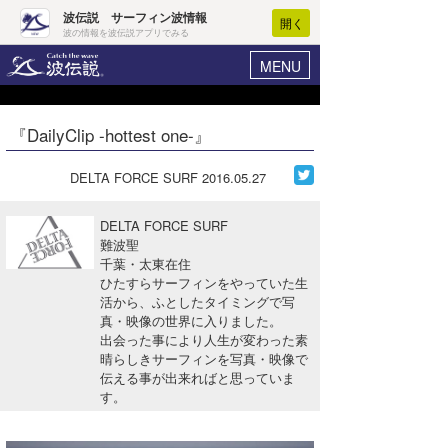
波伝説 サーフィン波情報
開く
波の情報を波伝説アプリでみる
MENU
ニュース
ヘルプ
マイホーム
『DailyClip -hottest one-』
Core Surf Japan
ログイン
コンテスト
DELTA FORCE SURF
2016.05.27
新規会員登録
ファッション/グッズ
DELTA FORCE SURF
波情報･概況
難波聖
アート＆エンタメ
千葉・太東在住
波予想ツール
WAVE HUNTER
ひたすらサーフィンをやっていた生
コラム
活から、ふとしたタイミングで写
気象情報
真・映像の世界に入りました。
出会った事により人生が変わった素
トラベル
ニュース
晴らしきサーフィンを写真・映像で
伝える事が出来ればと思っていま
ショップ情報
サーフィンエリアガイド
す。
ショップ情報
ウラナミ
会員メニュー