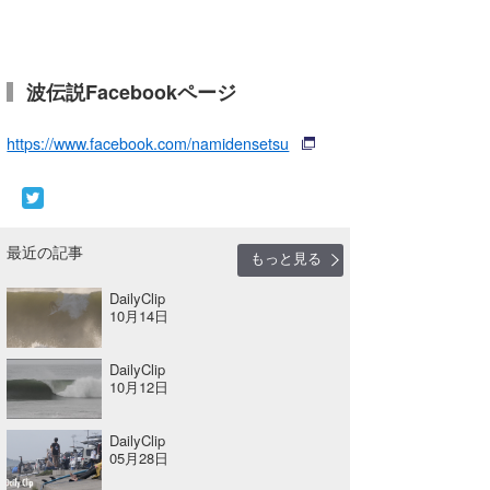
喜納海人
KID
KOBU
波伝説Facebookページ
KY
https://www.facebook.com/namidensetsu
MIN
mitz
最近の記事
OYZ
もっと見る
S.K
DailyClip
10月14日
Soulman
DailyClip
VAGY
10月12日
waka☆=
DailyClip
05月28日
YUKI☆