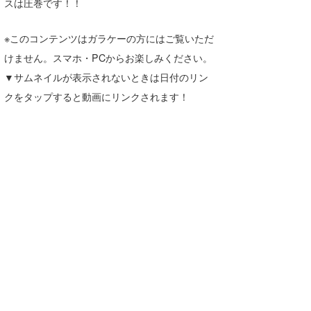
スは圧巻です！！
Core Surf Japan
※このコンテンツはガラケーの方にはご覧いただ
メディア
Naoya Kimoto
けません。スマホ・PCからお楽しみください。
波伝説アンバサダー/プロライダー
mitsuteru Kamio
SURFMEDIA
▼サムネイルが表示されないときは日付のリン
クをタップすると動画にリンクされます！
波伝説スタッフ
Yasunari Inoue
Colors MAGAZINE
福島寿実子
Yoshiyuki Obata
WAVAL
中浦“JET”章
☆加藤
波伝説
arukasvision
嵯峨明日香
+☆maki☆+
DELTA FORCE SURF
進士剛光
Aichan
CBA Films
田原啓江
chan-U
熊谷素子
植村未来
ECE
NOBUFUKU
G◎Da
大野”MAR”修聖
H