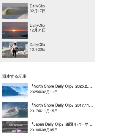
DailyClip
たっちー
02月17日
ハンマー
DailyClip
12月01日
まっきー
DailyClip
三輪予報士
10月20日
小川予報士
上田純子
関連する記事
上條将美
『North Shore Daily Clip』2025.2.8 & 9 @ OTW & BACKDOOR
2025年02月11日
唐澤予報士
『North Shore Daily Clip』2017.11.14 @ Haleiwa vol.1
SancheZ
2017年11月15日
ゴン
『Japan Daily Clip』四国リバーマウスセッション。クロカワカイト
2016年08月05日
米山予報士