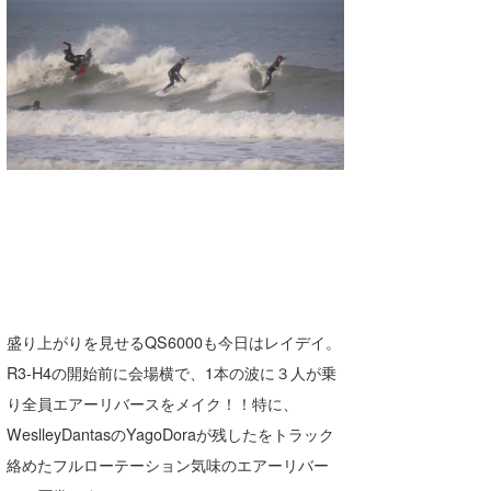
湘南
お知らせ
今月のプレゼント
千葉北
その他
伊豆
ルール＆How to
千葉南
VOTE!
大阪
サーファーズ
四国
沖縄
盛り上がりを見せるQS6000も今日はレイデイ。
R3-H4の開始前に会場横で、1本の波に３人が乗
り全員エアーリバースをメイク！！特に、
WeslleyDantasのYagoDoraが残したをトラック
絡めたフルローテーション気味のエアーリバー
ライター/寄稿メディア