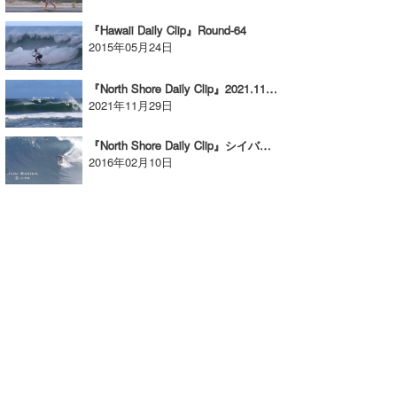
wanda
『Hawaii Daily Clip』Round-64
2015年05月24日
予報士 hiro.
『North Shore Daily Clip』2021.11.25 @ Haleiwa / vol.2
banpaku
2021年11月29日
Mr.K
『North Shore Daily Clip』シイバジュン＠オフザの映像
2016年02月10日
chappy
Romisea