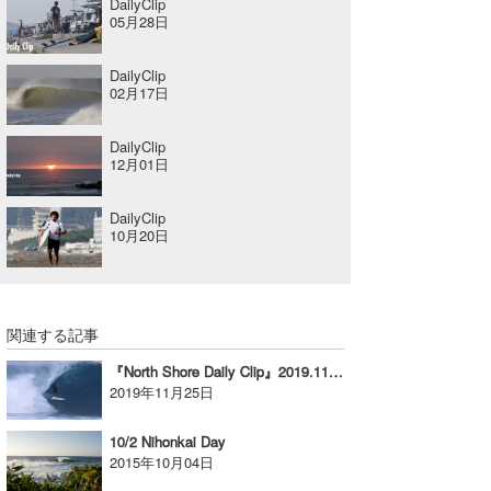
DailyClip
05月28日
喜納海人
KID
KOBU
DailyClip
02月17日
KY
DailyClip
MIN
12月01日
mitz
DailyClip
10月20日
OYZ
S.K
関連する記事
Soulman
『North Shore Daily Clip』2019.11.24 @ PIPELINE vol.1
VAGY
2019年11月25日
waka☆=
10/2 Nihonkai Day
2015年10月04日
YUKI☆