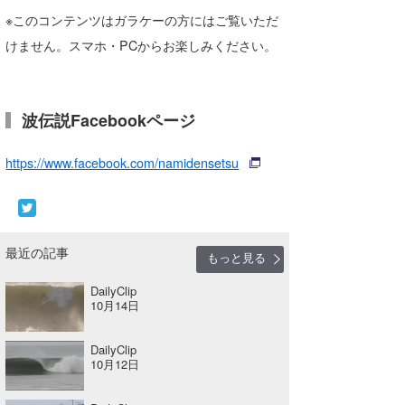
Core Surf Japan
※このコンテンツはガラケーの方にはご覧いただ
けません。スマホ・PCからお楽しみください。
メディア
Naoya Kimoto
波伝説アンバサダー/プロライダー
mitsuteru Kamio
SURFMEDIA
波伝説Facebookページ
波伝説スタッフ
Yasunari Inoue
Colors MAGAZINE
福島寿実子
https://www.facebook.com/namidensetsu
Yoshiyuki Obata
WAVAL
中浦“JET”章
☆加藤
波伝説
arukasvision
嵯峨明日香
+☆maki☆+
DELTA FORCE SURF
進士剛光
Aichan
最近の記事
もっと見る
CBA Films
田原啓江
chan-U
DailyClip
10月14日
熊谷素子
植村未来
ECE
DailyClip
NOBUFUKU
G◎Da
10月12日
大野”MAR”修聖
H