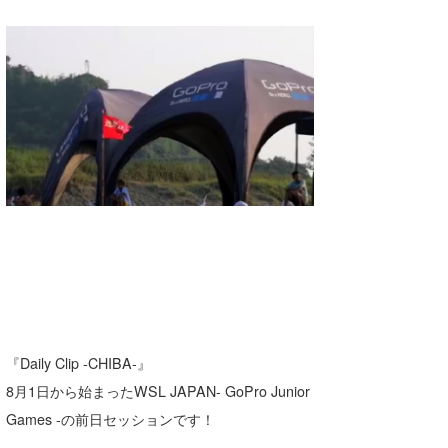
湘南
お知らせ
今月のプレゼント
千葉北
その他
伊豆
ルール＆How to
千葉南
VOTE!
大阪
サーファーズ
四国
沖縄
『Daily Clip -CHIBA-』
8月1日から始まったWSL JAPAN- GoPro Junior
Games -の前日セッションです！
ライター/寄稿メディア