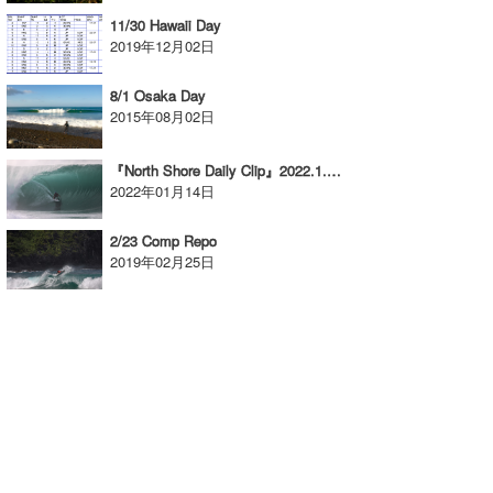
11/30 Hawaii Day
たっちー
2019年12月02日
ハンマー
8/1 Osaka Day
2015年08月02日
まっきー
三輪予報士
『North Shore Daily Clip』2022.1.12 @ PIPELINE
2022年01月14日
小川予報士
2/23 Comp Repo
上田純子
2019年02月25日
上條将美
唐澤予報士
SancheZ
ゴン
米山予報士