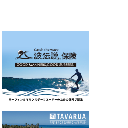
wanda
予報士 hiro.
banpaku
Mr.K
chappy
Romisea