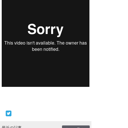
Core Surf Japan
メディア
Naoya Kimoto
波伝説アンバサダー/プロライダー
mitsuteru Kamio
SURFMEDIA
波伝説スタッフ
Yasunari Inoue
Colors MAGAZINE
福島寿実子
Yoshiyuki Obata
WAVAL
中浦“JET”章
☆加藤
波伝説
arukasvision
嵯峨明日香
+☆maki☆+
DELTA FORCE SURF
進士剛光
Aichan
CBA Films
田原啓江
chan-U
熊谷素子
植村未来
ECE
NOBUFUKU
G◎Da
大野”MAR”修聖
H
最近の記事