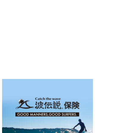
wanda
予報士 hiro.
banpaku
Mr.K
chappy
Romisea