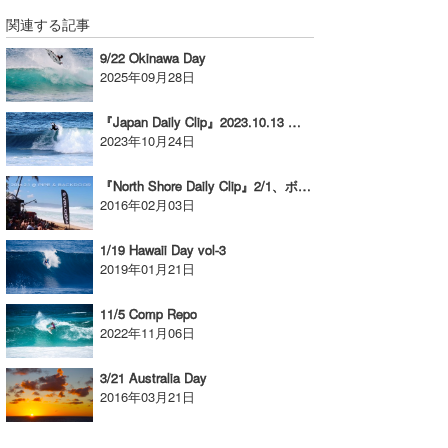
関連する記事
たっちー
9/22 Okinawa Day
ハンマー
2025年09月28日
まっきー
『Japan Daily Clip』2023.10.13 @ Shikoku / vol.1
2023年10月24日
三輪予報士
『North Shore Daily Clip』2/1、ボルコムパイププロ/DAY-2
小川予報士
2016年02月03日
上田純子
1/19 Hawaii Day vol-3
2019年01月21日
上條将美
11/5 Comp Repo
唐澤予報士
2022年11月06日
SancheZ
3/21 Australia Day
2016年03月21日
ゴン
米山予報士