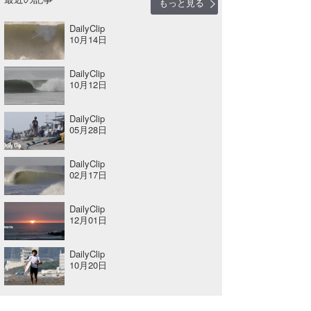
もっと見る
喜納海人
KID
DailyClip
10月14日
KOBU
DailyClip
KY
10月12日
MIN
DailyClip
05月28日
mitz
OYZ
DailyClip
02月17日
S.K
DailyClip
Soulman
12月01日
VAGY
DailyClip
10月20日
waka☆=
YUKI☆