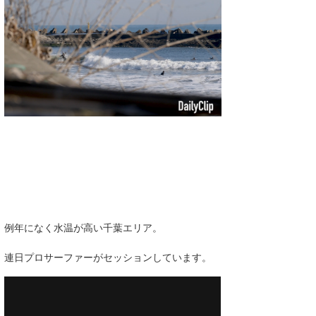
湘南
お知らせ
今月のプレゼント
千葉北
その他
伊豆
ルール＆How to
千葉南
VOTE!
大阪
サーファーズ
四国
沖縄
例年になく水温が高い千葉エリア。
連日プロサーファーがセッションしています。
ライター/寄稿メディア