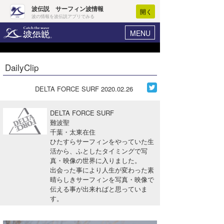
波伝説 サーフィン波情報
開く
波の情報を波伝説アプリでみる
MENU
ニュース
ヘルプ
マイホーム
DailyClip
Core Surf Japan
ログイン
コンテスト
DELTA FORCE SURF
2020.02.26
新規会員登録
ファッション/グッズ
DELTA FORCE SURF
波情報･概況
難波聖
アート＆エンタメ
千葉・太東在住
波予想ツール
WAVE HUNTER
ひたすらサーフィンをやっていた生
コラム
活から、ふとしたタイミングで写
気象情報
真・映像の世界に入りました。
出会った事により人生が変わった素
トラベル
ニュース
晴らしきサーフィンを写真・映像で
伝える事が出来ればと思っていま
ショップ情報
サーフィンエリアガイド
す。
ショップ情報
ウラナミ
会員メニュー