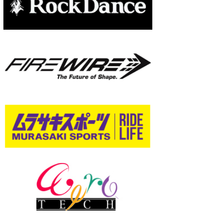
wanda
予報士 hiro.
banpaku
Mr.K
chappy
Romisea