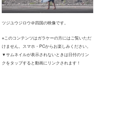
湘南
お知らせ
今月のプレゼント
千葉北
その他
ツジユウジロウ＠四国の映像です。
伊豆
ルール＆How to
※このコンテンツはガラケーの方にはご覧いただ
千葉南
VOTE!
けません。スマホ・PCからお楽しみください。
大阪
▼サムネイルが表示されないときは日付のリン
クをタップすると動画にリンクされます！
サーファーズ
四国
沖縄
ライター/寄稿メディア