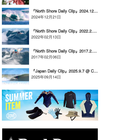
たっちー
『North Shore Daily Clip』2024.12.19 @ Waimea
2024年12月21日
ハンマー
『North Shore Daily Clip』2022.2.8 @ Rocky
まっきー
2022年02月13日
三輪予報士
『North Shore Daily Clip』2017.2.5 @ ROCKY
2017年02月06日
小川予報士
『Japan Daily Clip』2025.9.7 @ Chiba
上田純子
2025年09月14日
上條将美
唐澤予報士
SancheZ
ゴン
米山予報士