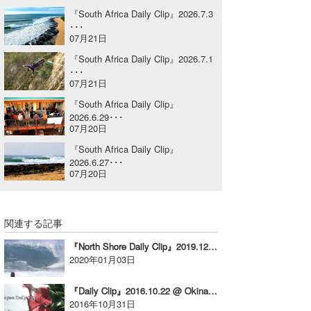
『South Africa Daily Clip』2026.7.3
喜納海人
KID
･･･
07月21日
KOBU
『South Africa Daily Clip』2026.7.1
･･･
KY
07月21日
MIN
『South Africa Daily Clip』
2026.6.29･･･
07月20日
mitz
『South Africa Daily Clip』
OYZ
2026.6.27･･･
07月20日
S.K
Soulman
関連する記事
VAGY
『North Shore Daily Clip』2019.12.29 @ PIPELINE & BACKDOOR
2020年01月03日
waka☆=
『Daily Clip』2016.10.22 @ Okinawa
YUKI☆
2016年10月31日