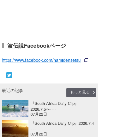
Core Surf Japan
メディア
Naoya Kimoto
波伝説アンバサダー/プロライダー
mitsuteru Kamio
SURFMEDIA
波伝説スタッフ
Yasunari Inoue
Colors MAGAZINE
福島寿実子
波伝説Facebookページ
Yoshiyuki Obata
WAVAL
中浦“JET”章
☆加藤
波伝説
https://www.facebook.com/namidensetsu
arukasvision
嵯峨明日香
+☆maki☆+
DELTA FORCE SURF
進士剛光
Aichan
最近の記事
もっと見る
CBA Films
田原啓江
chan-U
『South Africa Daily Clip』
熊谷素子
植村未来
ECE
2026.7.5〜･･･
07月22日
NOBUFUKU
G◎Da
『South Africa Daily Clip』2026.7.4
･･･
大野”MAR”修聖
H
07月22日