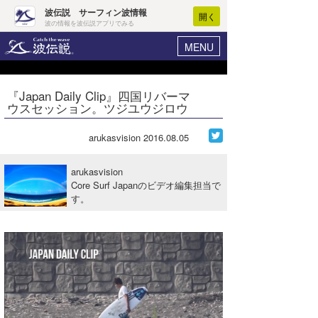
波伝説 サーフィン波情報
開く
波の情報を波伝説アプリでみる
MENU
ニュース
ヘルプ
マイホーム
『Japan Daily Clip』四国リバーマ
Core Surf Japan
ウスセッション。ツジユウジロウ
ログイン
コンテスト
新規会員登録
arukasvision
2016.08.05
ファッション/グッズ
波情報･概況
arukasvision
アート＆エンタメ
Core Surf Japanのビデオ編集担当で
波予想ツール
WAVE HUNTER
す。
コラム
気象情報
トラベル
ニュース
ショップ情報
サーフィンエリアガイド
ショップ情報
ウラナミ
会員メニュー