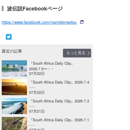
Core Surf Japan
波伝説Facebookページ
メディア
Naoya Kimoto
https://www.facebook.com/namidensetsu
波伝説アンバサダー/プロライダー
mitsuteru Kamio
SURFMEDIA
波伝説スタッフ
Yasunari Inoue
Colors MAGAZINE
福島寿実子
最近の記事
もっと見る
Yoshiyuki Obata
WAVAL
中浦“JET”章
☆加藤
波伝説
『South Africa Daily Clip』
arukasvision
嵯峨明日香
+☆maki☆+
2026.7.5〜･･･
07月22日
DELTA FORCE SURF
進士剛光
Aichan
『South Africa Daily Clip』2026.7.4
･･･
CBA Films
田原啓江
chan-U
07月22日
『South Africa Daily Clip』2026.7.3
熊谷素子
植村未来
ECE
･･･
07月21日
NOBUFUKU
G◎Da
『South Africa Daily Clip』2026.7.1
･･･
大野”MAR”修聖
H
07月21日