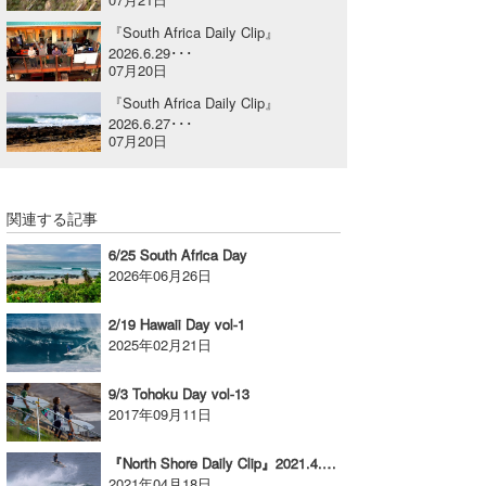
喜納海人
KID
『South Africa Daily Clip』
2026.6.29･･･
07月20日
KOBU
『South Africa Daily Clip』
KY
2026.6.27･･･
07月20日
MIN
mitz
関連する記事
OYZ
6/25 South Africa Day
2026年06月26日
S.K
2/19 Hawaii Day vol-1
Soulman
2025年02月21日
VAGY
9/3 Tohoku Day vol-13
2017年09月11日
waka☆=
『North Shore Daily Clip』2021.4.10 @ Monster Mash
YUKI☆
2021年04月18日