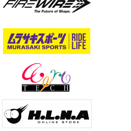
wanda
予報士 hiro.
banpaku
Mr.K
chappy
Romisea