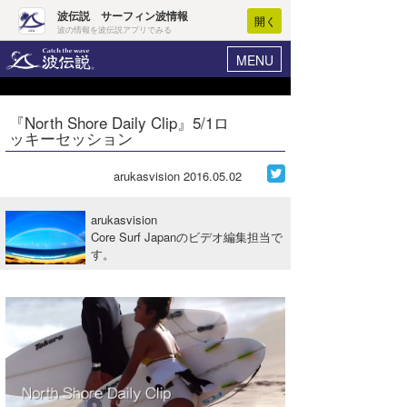
波伝説 サーフィン波情報
開く
波の情報を波伝説アプリでみる
MENU
ニュース
ヘルプ
マイホーム
『North Shore Daily Clip』5/1ロ
Core Surf Japan
ッキーセッション
ログイン
コンテスト
新規会員登録
arukasvision
2016.05.02
ファッション/グッズ
波情報･概況
arukasvision
アート＆エンタメ
Core Surf Japanのビデオ編集担当で
波予想ツール
WAVE HUNTER
す。
コラム
気象情報
トラベル
ニュース
ショップ情報
サーフィンエリアガイド
ショップ情報
ウラナミ
会員メニュー