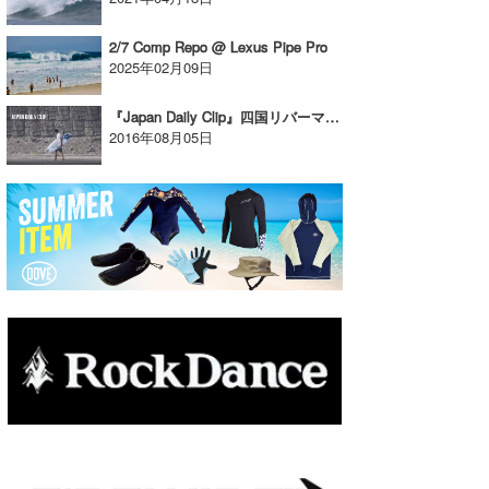
たっちー
2/7 Comp Repo @ Lexus Pipe Pro
2025年02月09日
ハンマー
『Japan Daily Clip』四国リバーマウスセッション。ツジユウジロウ
まっきー
2016年08月05日
三輪予報士
小川予報士
上田純子
上條将美
唐澤予報士
SancheZ
ゴン
米山予報士