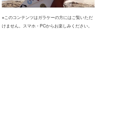
湘南
お知らせ
今月のプレゼント
※このコンテンツはガラケーの方にはご覧いただ
千葉北
その他
けません。スマホ・PCからお楽しみください。
伊豆
ルール＆How to
千葉南
VOTE!
大阪
サーファーズ
四国
沖縄
ライター/寄稿メディア