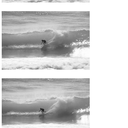
たっちー
ハンマー
まっきー
三輪予報士
小川予報士
上田純子
上條将美
唐澤予報士
SancheZ
ゴン
米山予報士