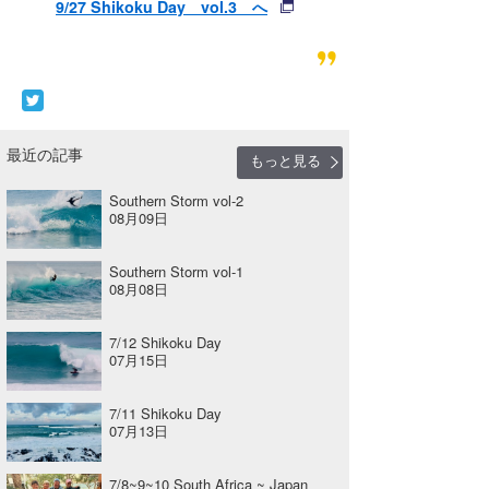
9/27 Shikoku Day vol.3 へ
最近の記事
もっと見る
Southern Storm vol-2
08月09日
Southern Storm vol-1
08月08日
7/12 Shikoku Day
07月15日
7/11 Shikoku Day
07月13日
7/8~9~10 South Africa ~ Japan