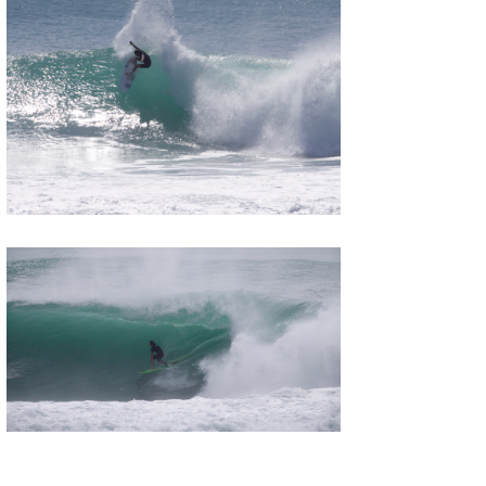
Core Surf Japan
メディア
Naoya Kimoto
波伝説アンバサダー/プロライダー
mitsuteru Kamio
SURFMEDIA
波伝説スタッフ
Yasunari Inoue
Colors MAGAZINE
福島寿実子
Yoshiyuki Obata
WAVAL
中浦“JET”章
☆加藤
波伝説
arukasvision
嵯峨明日香
+☆maki☆+
DELTA FORCE SURF
進士剛光
Aichan
CBA Films
田原啓江
chan-U
熊谷素子
植村未来
ECE
NOBUFUKU
G◎Da
大野”MAR”修聖
H