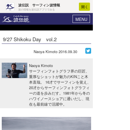
波伝説 サーフィン波情報
開く
波の情報を波伝説アプリでみる
MENU
ニュース
ヘルプ
マイホーム
9/27 Shikoku Day vol.2
Core Surf Japan
ログイン
コンテスト
Naoya Kimoto
2016.09.30
新規会員登録
ファッション/グッズ
Naoya Kimoto
波情報･概況
サーフィンフォトグラフ界の巨匠、
アート＆エンタメ
重厚なショットが魅力のKINこと木
波予想ツール
WAVE HUNTER
本直哉。 16才でサーフィンを覚え、
コラム
20才からサーフィンフォトグラフィ
気象情報
ーの道を歩みだす。1981年から冬の
ハワイノースショアに通いだし、現
トラベル
ニュース
在も最前線で活躍中。
ショップ情報
サーフィンエリアガイド
ショップ情報
ウラナミ
会員メニュー