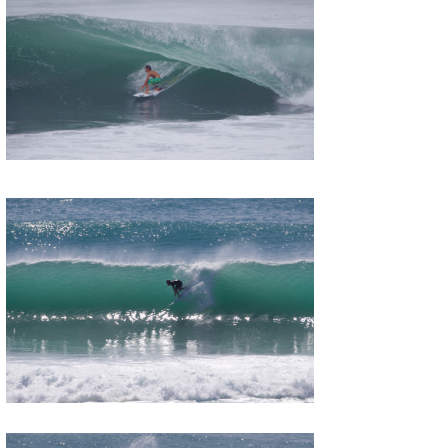
湘南
お知らせ
今月のプレゼント
千葉北
その他
伊豆
ルール＆How to
千葉南
VOTE!
大阪
サーファーズ
四国
沖縄
ライター/寄稿メディア