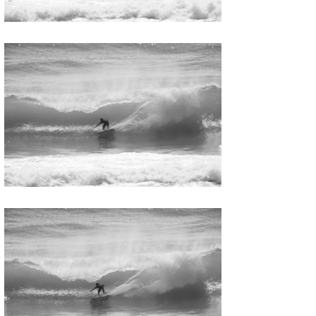
wanda
予報士 hiro.
banpaku
Mr.K
chappy
Romisea