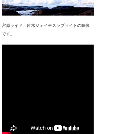
湘南
お知らせ
今月のプレゼント
千葉北
その他
宮原ライド、鈴木ジェイ＠スラブライトの映像
伊豆
ルール＆How to
です。
千葉南
VOTE!
大阪
サーファーズ
四国
沖縄
ライター/寄稿メディア