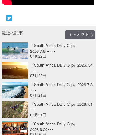
Core Surf Japan
メディア
Naoya Kimoto
波伝説アンバサダー/プロライダー
mitsuteru Kamio
SURFMEDIA
最近の記事
もっと見る
波伝説スタッフ
Yasunari Inoue
Colors MAGAZINE
福島寿実子
『South Africa Daily Clip』
2026.7.5〜･･･
07月22日
Yoshiyuki Obata
WAVAL
中浦“JET”章
☆加藤
波伝説
『South Africa Daily Clip』2026.7.4
arukasvision
嵯峨明日香
+☆maki☆+
･･･
07月22日
DELTA FORCE SURF
進士剛光
Aichan
『South Africa Daily Clip』2026.7.3
･･･
CBA Films
田原啓江
chan-U
07月21日
『South Africa Daily Clip』2026.7.1
熊谷素子
植村未来
ECE
･･･
07月21日
NOBUFUKU
G◎Da
『South Africa Daily Clip』
2026.6.29･･･
大野”MAR”修聖
H
07月20日