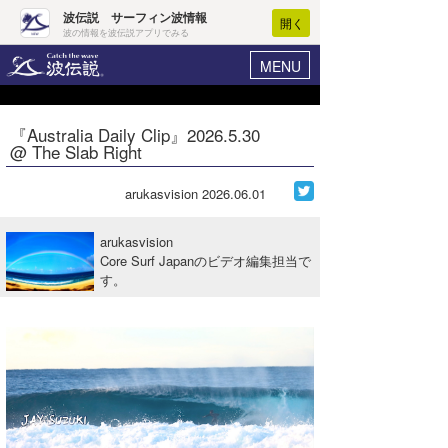
波伝説 サーフィン波情報
開く
波の情報を波伝説アプリでみる
MENU
ニュース
ヘルプ
マイホーム
『Australia Daily Clip』2026.5.30
Core Surf Japan
@ The Slab Right
ログイン
コンテスト
新規会員登録
arukasvision
2026.06.01
ファッション/グッズ
波情報･概況
arukasvision
アート＆エンタメ
Core Surf Japanのビデオ編集担当で
波予想ツール
WAVE HUNTER
す。
コラム
気象情報
トラベル
ニュース
ショップ情報
サーフィンエリアガイド
ショップ情報
ウラナミ
会員メニュー