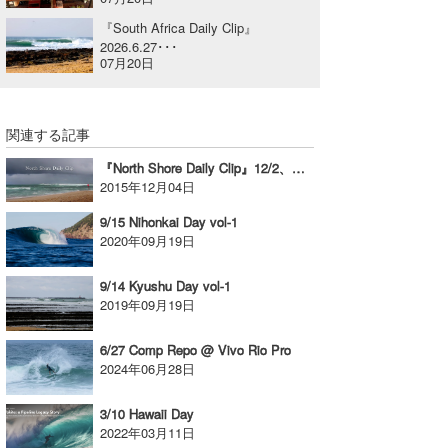
喜納海人
KID
『South Africa Daily Clip』
2026.6.27･･･
07月20日
KOBU
KY
関連する記事
MIN
『North Shore Daily Clip』12/2、ヴァンズ ワールドカップ／サンセット DAY-３
2015年12月04日
mitz
9/15 Nihonkai Day vol-1
OYZ
2020年09月19日
S.K
9/14 Kyushu Day vol-1
2019年09月19日
Soulman
6/27 Comp Repo @ Vivo Rio Pro
VAGY
2024年06月28日
waka☆=
3/10 Hawaii Day
2022年03月11日
YUKI☆