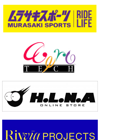
wanda
予報士 hiro.
banpaku
Mr.K
chappy
Romisea