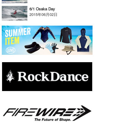
たっちー
6/1 Osaka Day
2015年06月02日
ハンマー
まっきー
三輪予報士
小川予報士
上田純子
上條将美
唐澤予報士
SancheZ
ゴン
米山予報士