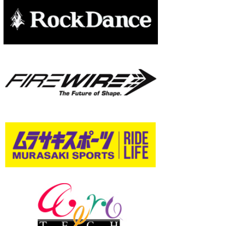
wanda
予報士 hiro.
banpaku
Mr.K
chappy
Romisea