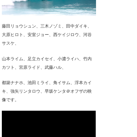
湘南
お知らせ
今月のプレゼント
千葉北
その他
藤田リョウシュン、三木ノゾミ、田中ダイキ、
伊豆
ルール＆How to
大原ヒロト、安室ジョー、西ケイジロウ、河谷
千葉南
サスケ、
VOTE!
大阪
山本ライム、足立カイセイ、小濃ライハ、竹内
サーファーズ
カツト、宮原ライド、武藤ハル、
四国
沖縄
都築ナナホ、池田ミライ、角イサム、浮本カイ
キ、強矢リンタロウ、早坂ケンタ＠オフザの映
像です。
ライター/寄稿メディア