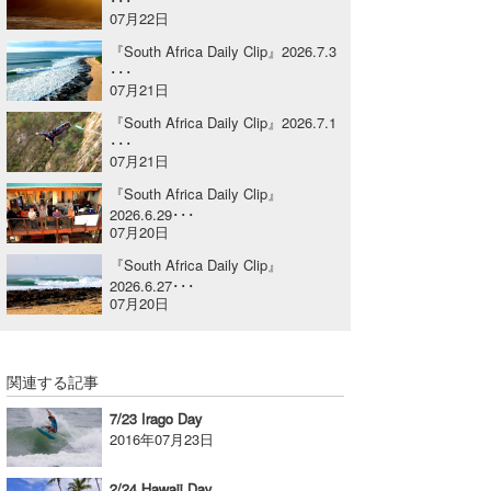
･･･
07月22日
喜納海人
KID
『South Africa Daily Clip』2026.7.3
･･･
KOBU
07月21日
KY
『South Africa Daily Clip』2026.7.1
･･･
07月21日
MIN
『South Africa Daily Clip』
mitz
2026.6.29･･･
07月20日
OYZ
『South Africa Daily Clip』
2026.6.27･･･
S.K
07月20日
Soulman
関連する記事
VAGY
7/23 Irago Day
waka☆=
2016年07月23日
YUKI☆
2/24 Hawaii Day