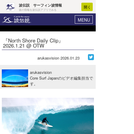
波伝説 サーフィン波情報
開く
波の情報を波伝説アプリでみる
MENU
ニュース
ヘルプ
マイホーム
『North Shore Daily Clip』
Core Surf Japan
2026.1.21 @ OTW
ログイン
コンテスト
新規会員登録
arukasvision
2026.01.23
ファッション/グッズ
波情報･概況
arukasvision
アート＆エンタメ
Core Surf Japanのビデオ編集担当で
波予想ツール
WAVE HUNTER
す。
コラム
気象情報
トラベル
ニュース
ショップ情報
サーフィンエリアガイド
ショップ情報
ウラナミ
会員メニュー