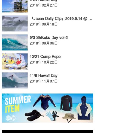
2016年02月27日
たっちー
『Japan Daily Clip』2019.9.14 @ Miyazaki
ハンマー
2019年09月18日
まっきー
9/3 Shikoku Day vol-2
2018年09月06日
三輪予報士
10/21 Comp Repo
小川予報士
2018年10月22日
上田純子
11/5 Hawaii Day
2019年11月07日
上條将美
唐澤予報士
SancheZ
ゴン
米山予報士