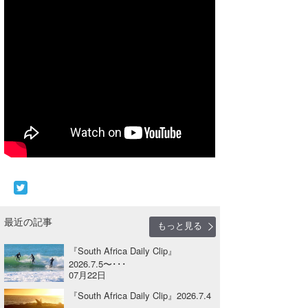
Core Surf Japan
メディア
Naoya Kimoto
波伝説アンバサダー/プロライダー
mitsuteru Kamio
SURFMEDIA
波伝説スタッフ
Yasunari Inoue
Colors MAGAZINE
福島寿実子
Yoshiyuki Obata
WAVAL
中浦“JET”章
☆加藤
波伝説
arukasvision
嵯峨明日香
+☆maki☆+
DELTA FORCE SURF
進士剛光
Aichan
CBA Films
田原啓江
chan-U
最近の記事
もっと見る
熊谷素子
植村未来
ECE
『South Africa Daily Clip』
2026.7.5〜･･･
NOBUFUKU
G◎Da
07月22日
『South Africa Daily Clip』2026.7.4
大野”MAR”修聖
H