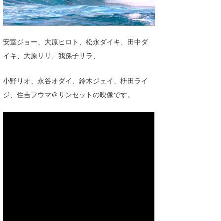
湘南
お知らせ
今月のプレゼント
千葉北
その他
安室ジョー、大原ヒロト、松永ダイキ、田中ダ
伊豆
ルール＆How to
イキ、大原サリ、我孫子サラ、
千葉南
VOTE!
小野リオ、永谷オダイ、鈴木ジェイ、枡田ライ
大阪
ジ、住吉フウマ＠サンセットの映像です。
サーファーズ
四国
沖縄
ライター/寄稿メディア