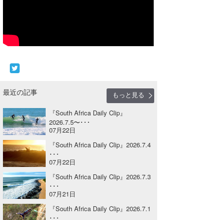
Core Surf Japan
メディア
Naoya Kimoto
波伝説アンバサダー/プロライダー
mitsuteru Kamio
SURFMEDIA
波伝説スタッフ
Yasunari Inoue
Colors MAGAZINE
福島寿実子
Yoshiyuki Obata
WAVAL
中浦“JET”章
☆加藤
最近の記事
波伝説
もっと見る
arukasvision
嵯峨明日香
+☆maki☆+
『South Africa Daily Clip』
2026.7.5〜･･･
07月22日
DELTA FORCE SURF
進士剛光
Aichan
『South Africa Daily Clip』2026.7.4
CBA Films
田原啓江
chan-U
･･･
07月22日
熊谷素子
植村未来
ECE
『South Africa Daily Clip』2026.7.3
･･･
NOBUFUKU
G◎Da
07月21日
『South Africa Daily Clip』2026.7.1
大野”MAR”修聖
H
･･･