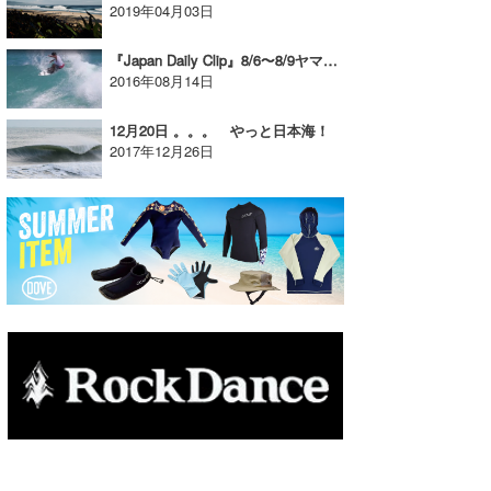
2019年04月03日
たっちー
『Japan Daily Clip』8/6〜8/9ヤマナカカイキ＠四国の映像
ハンマー
2016年08月14日
まっきー
12月20日 。。。 やっと日本海！
2017年12月26日
三輪予報士
小川予報士
上田純子
上條将美
唐澤予報士
SancheZ
ゴン
米山予報士