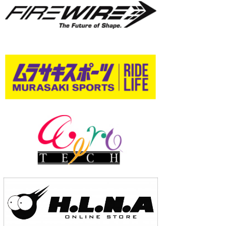
wanda
予報士 hiro.
banpaku
Mr.K
chappy
Romisea