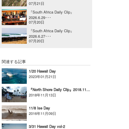
07月21日
喜納海人
KID
『South Africa Daily Clip』
2026.6.29･･･
KOBU
07月20日
『South Africa Daily Clip』
KY
2026.6.27･･･
07月20日
MIN
mitz
関連する記事
OYZ
1/20 Hawaii Day
2023年01月21日
S.K
『North Shore Daily Clip』2018.11.12 @ Haleiwa
Soulman
2018年11月13日
VAGY
11/8 Ise Day
2016年11月09日
waka☆=
YUKI☆
3/31 Hawaii Day vol-2