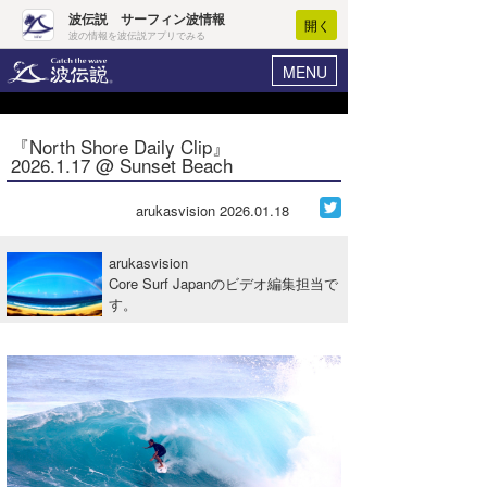
波伝説 サーフィン波情報
開く
波の情報を波伝説アプリでみる
MENU
ニュース
ヘルプ
マイホーム
『North Shore Daily Clip』
Core Surf Japan
2026.1.17 @ Sunset Beach
ログイン
コンテスト
新規会員登録
arukasvision
2026.01.18
ファッション/グッズ
波情報･概況
arukasvision
アート＆エンタメ
Core Surf Japanのビデオ編集担当で
波予想ツール
WAVE HUNTER
す。
コラム
気象情報
トラベル
ニュース
ショップ情報
サーフィンエリアガイド
ショップ情報
ウラナミ
会員メニュー