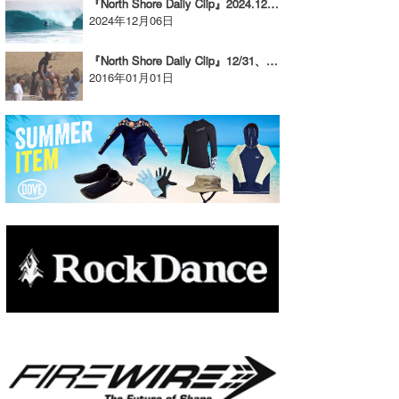
『North Shore Daily Clip』2024.12.4 @ OTW
2024年12月06日
たっちー
『North Shore Daily Clip』12/31、ハレイワインターナショナルオープン/マスターズ・優勝したジャックジョンソンの映像
ハンマー
2016年01月01日
まっきー
三輪予報士
小川予報士
上田純子
上條将美
唐澤予報士
SancheZ
ゴン
米山予報士