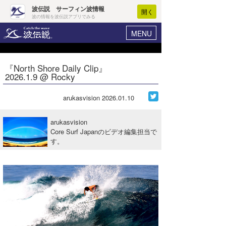
波伝説 サーフィン波情報
開く
波の情報を波伝説アプリでみる
MENU
ニュース
ヘルプ
マイホーム
『North Shore Daily Clip』
Core Surf Japan
2026.1.9 @ Rocky
ログイン
コンテスト
新規会員登録
arukasvision
2026.01.10
ファッション/グッズ
波情報･概況
arukasvision
アート＆エンタメ
Core Surf Japanのビデオ編集担当で
波予想ツール
WAVE HUNTER
す。
コラム
気象情報
トラベル
ニュース
ショップ情報
サーフィンエリアガイド
ショップ情報
ウラナミ
会員メニュー