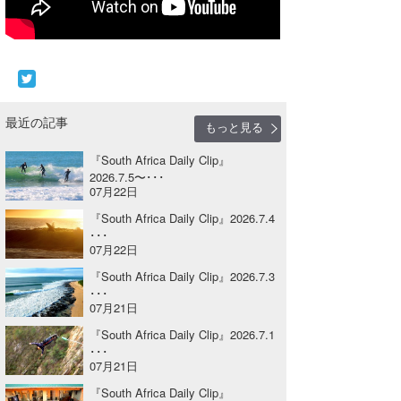
Core Surf Japan
メディア
Naoya Kimoto
波伝説アンバサダー/プロライダー
mitsuteru Kamio
SURFMEDIA
最近の記事
もっと見る
波伝説スタッフ
Yasunari Inoue
Colors MAGAZINE
福島寿実子
『South Africa Daily Clip』
Yoshiyuki Obata
WAVAL
中浦“JET”章
☆加藤
波伝説
2026.7.5〜･･･
07月22日
arukasvision
嵯峨明日香
+☆maki☆+
『South Africa Daily Clip』2026.7.4
･･･
DELTA FORCE SURF
進士剛光
Aichan
07月22日
『South Africa Daily Clip』2026.7.3
CBA Films
田原啓江
chan-U
･･･
07月21日
熊谷素子
植村未来
ECE
『South Africa Daily Clip』2026.7.1
NOBUFUKU
G◎Da
･･･
07月21日
大野”MAR”修聖
H
『South Africa Daily Clip』