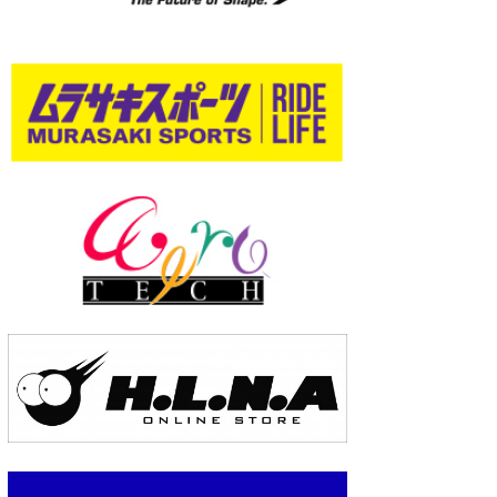
wanda
予報士 hiro.
banpaku
Mr.K
chappy
Romisea