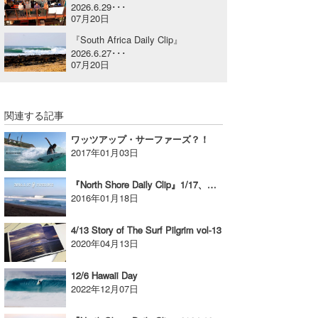
2026.6.29･･･
喜納海人
KID
07月20日
『South Africa Daily Clip』
KOBU
2026.6.27･･･
07月20日
KY
MIN
関連する記事
mitz
ワッツアップ・サーファーズ？！
2017年01月03日
OYZ
『North Shore Daily Clip』1/17、パイプセッション。
S.K
2016年01月18日
Soulman
4/13 Story of The Surf Pilgrim vol-13
2020年04月13日
VAGY
12/6 Hawaii Day
waka☆=
2022年12月07日
YUKI☆