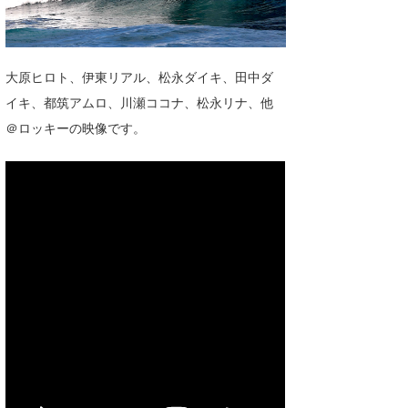
湘南
お知らせ
今月のプレゼント
千葉北
その他
大原ヒロト、伊東リアル、松永ダイキ、田中ダ
伊豆
ルール＆How to
イキ、都筑アムロ、川瀬ココナ、松永リナ、他
千葉南
＠ロッキーの映像です。
VOTE!
大阪
サーファーズ
四国
沖縄
ライター/寄稿メディア