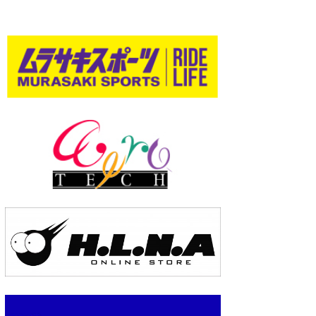
wanda
予報士 hiro.
banpaku
Mr.K
chappy
Romisea