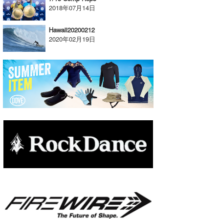
2018年07月14日
たっちー
Hawaii20200212
ハンマー
2020年02月19日
まっきー
三輪予報士
小川予報士
上田純子
上條将美
唐澤予報士
SancheZ
ゴン
米山予報士