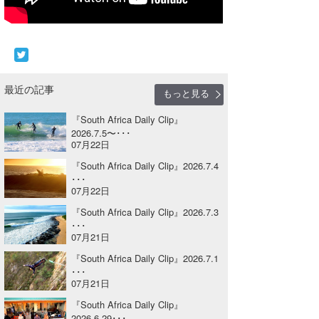
Core Surf Japan
メディア
Naoya Kimoto
波伝説アンバサダー/プロライダー
mitsuteru Kamio
SURFMEDIA
最近の記事
もっと見る
波伝説スタッフ
Yasunari Inoue
Colors MAGAZINE
福島寿実子
『South Africa Daily Clip』
Yoshiyuki Obata
WAVAL
中浦“JET”章
☆加藤
2026.7.5〜･･･
波伝説
07月22日
arukasvision
嵯峨明日香
+☆maki☆+
『South Africa Daily Clip』2026.7.4
･･･
07月22日
DELTA FORCE SURF
進士剛光
Aichan
『South Africa Daily Clip』2026.7.3
CBA Films
田原啓江
chan-U
･･･
07月21日
熊谷素子
植村未来
ECE
『South Africa Daily Clip』2026.7.1
･･･
NOBUFUKU
G◎Da
07月21日
『South Africa Daily Clip』
大野”MAR”修聖
H
2026.6.29･･･