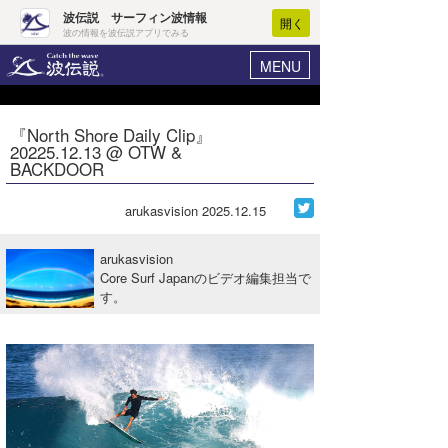
波伝説 サーフィン波情報
開く
波の情報を波伝説アプリでみる
MENU
ニュース
ヘルプ
マイホーム
『North Shore Daily Clip』
Core Surf Japan
20225.12.13 @ OTW &
ログイン
BACKDOOR
コンテスト
新規会員登録
arukasvision
2025.12.15
ファッション/グッズ
波情報･概況
アート＆エンタメ
arukasvision
波予想ツール
WAVE HUNTER
Core Surf Japanのビデオ編集担当で
す。
コラム
気象情報
トラベル
ニュース
ショップ情報
サーフィンエリアガイド
ショップ情報
ウラナミ
会員メニュー