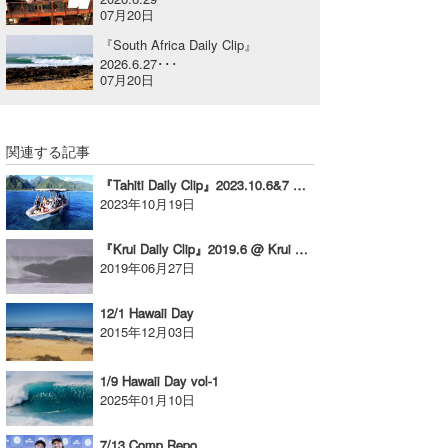
07月20日
喜納海人
KID
『South Africa Daily Clip』
2026.6.27･･･
KOBU
07月20日
KY
MIN
関連する記事
『Tahiti Daily Clip』2023.10.6&7 @ TAHITI
mitz
2023年10月19日
OYZ
『Krui Daily Clip』2019.6 @ Krui vol.5
2019年06月27日
S.K
Soulman
12/1 Hawaii Day
2015年12月03日
VAGY
1/9 Hawaii Day vol-1
waka☆=
2025年01月10日
YUKI☆
7/13 Comp Repo