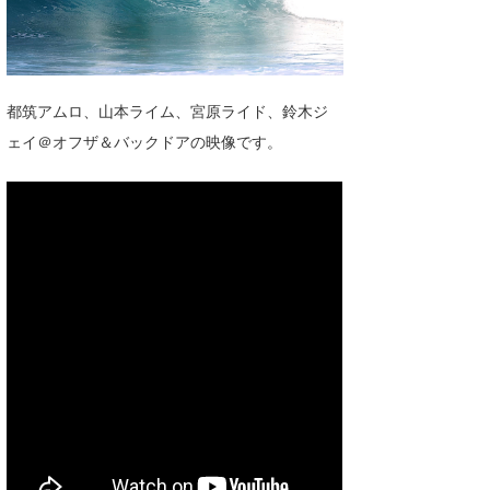
湘南
お知らせ
今月のプレゼント
千葉北
その他
伊豆
ルール＆How to
都筑アムロ、山本ライム、宮原ライド、鈴木ジ
ェイ＠オフザ＆バックドアの映像です。
千葉南
VOTE!
大阪
サーファーズ
四国
沖縄
ライター/寄稿メディア