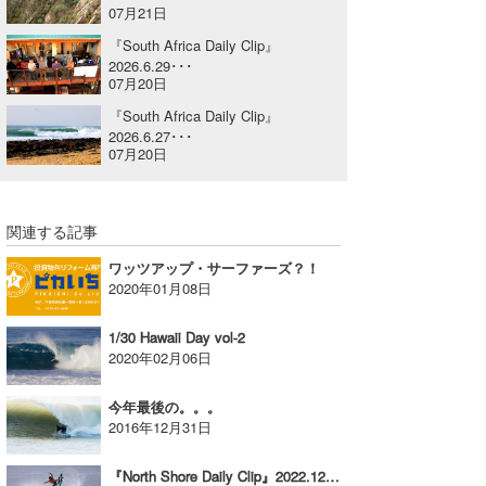
07月21日
喜納海人
KID
『South Africa Daily Clip』
2026.6.29･･･
KOBU
07月20日
『South Africa Daily Clip』
KY
2026.6.27･･･
07月20日
MIN
mitz
関連する記事
OYZ
ワッツアップ・サーファーズ？！
2020年01月08日
S.K
1/30 Hawaii Day vol-2
Soulman
2020年02月06日
VAGY
今年最後の。。。
2016年12月31日
waka☆=
YUKI☆
『North Shore Daily Clip』2022.12.28 @ Rocky