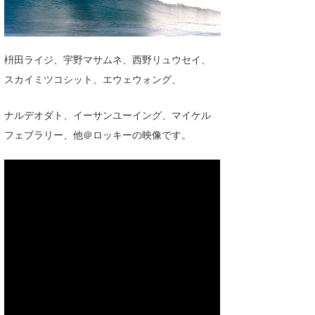
湘南
お知らせ
今月のプレゼント
千葉北
その他
枡田ライジ、宇野マサムネ、西野リュウセイ、
伊豆
ルール＆How to
スカイミツコシット、エウェウォング、
千葉南
VOTE!
ナルデオダト、イーサンユーイング、マイケル
大阪
フェブラリー、他＠ロッキーの映像です。
サーファーズ
四国
沖縄
ライター/寄稿メディア