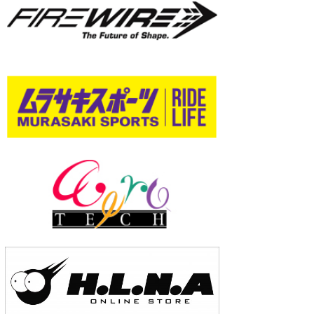
wanda
予報士 hiro.
banpaku
Mr.K
chappy
Romisea