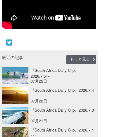
Core Surf Japan
メディア
Naoya Kimoto
波伝説アンバサダー/プロライダー
mitsuteru Kamio
SURFMEDIA
波伝説スタッフ
Yasunari Inoue
Colors MAGAZINE
福島寿実子
Yoshiyuki Obata
WAVAL
中浦“JET”章
☆加藤
最近の記事
波伝説
もっと見る
arukasvision
嵯峨明日香
+☆maki☆+
『South Africa Daily Clip』
2026.7.5〜･･･
07月22日
DELTA FORCE SURF
進士剛光
Aichan
『South Africa Daily Clip』2026.7.4
CBA Films
田原啓江
chan-U
･･･
07月22日
熊谷素子
植村未来
ECE
『South Africa Daily Clip』2026.7.3
･･･
NOBUFUKU
G◎Da
07月21日
『South Africa Daily Clip』2026.7.1
大野”MAR”修聖
H
･･･