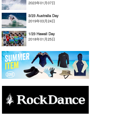
2023年01月07日
たっちー
3/23 Australia Day
ハンマー
2019年03月24日
まっきー
1/23 Hawaii Day
2018年01月25日
三輪予報士
小川予報士
上田純子
上條将美
唐澤予報士
SancheZ
ゴン
米山予報士