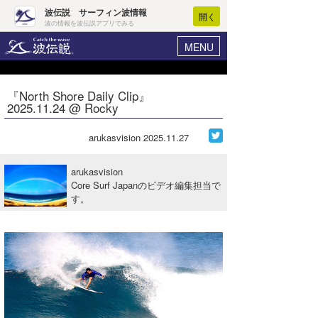
波伝説 サーフィン波情報
開く
波の情報を波伝説アプリでみる
MENU
ニュース
ヘルプ
マイホーム
『North Shore Daily Clip』
Core Surf Japan
2025.11.24 @ Rocky
ログイン
コンテスト
新規会員登録
arukasvision
2025.11.27
ファッション/グッズ
波情報･概況
arukasvision
アート＆エンタメ
Core Surf Japanのビデオ編集担当で
波予想ツール
WAVE HUNTER
す。
コラム
気象情報
トラベル
ニュース
ショップ情報
サーフィンエリアガイド
ショップ情報
ウラナミ
会員メニュー