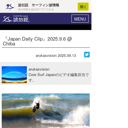
波伝説 サーフィン波情報
開く
波の情報を波伝説アプリでみる
MENU
ニュース
ヘルプ
マイホーム
『Japan Daily Clip』2025.9.6 @
Core Surf Japan
Chiba
ログイン
コンテスト
新規会員登録
arukasvision
2025.09.13
ファッション/グッズ
波情報･概況
arukasvision
アート＆エンタメ
Core Surf Japanのビデオ編集担当で
波予想ツール
WAVE HUNTER
す。
コラム
気象情報
トラベル
ニュース
ショップ情報
サーフィンエリアガイド
ショップ情報
ウラナミ
会員メニュー