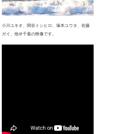
湘南
お知らせ
今月のプレゼント
千葉北
その他
小川ユキオ、関谷トシヒロ、塚本ユウタ、佐藤
伊豆
ルール＆How to
ガイ、他＠千葉の映像です。
千葉南
VOTE!
大阪
サーファーズ
四国
沖縄
ライター/寄稿メディア