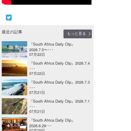
Core Surf Japan
メディア
Naoya Kimoto
波伝説アンバサダー/プロライダー
mitsuteru Kamio
SURFMEDIA
最近の記事
もっと見る
波伝説スタッフ
Yasunari Inoue
Colors MAGAZINE
福島寿実子
『South Africa Daily Clip』
2026.7.5〜･･･
07月22日
Yoshiyuki Obata
WAVAL
中浦“JET”章
☆加藤
波伝説
『South Africa Daily Clip』2026.7.4
arukasvision
嵯峨明日香
+☆maki☆+
･･･
07月22日
DELTA FORCE SURF
進士剛光
Aichan
『South Africa Daily Clip』2026.7.3
･･･
CBA Films
田原啓江
chan-U
07月21日
『South Africa Daily Clip』2026.7.1
熊谷素子
植村未来
ECE
･･･
07月21日
NOBUFUKU
G◎Da
『South Africa Daily Clip』
2026.6.29･･･
大野”MAR”修聖
H
07月20日