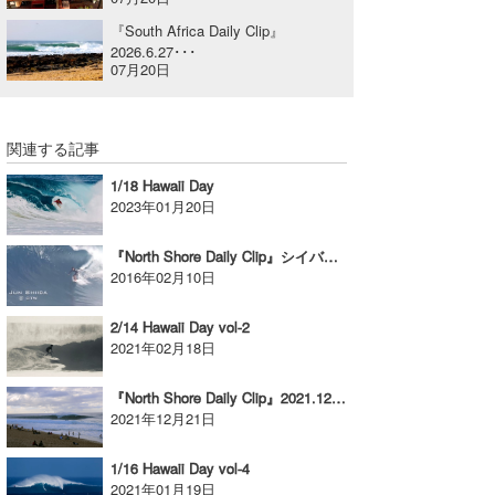
喜納海人
KID
『South Africa Daily Clip』
2026.6.27･･･
07月20日
KOBU
KY
関連する記事
MIN
1/18 Hawaii Day
2023年01月20日
mitz
OYZ
『North Shore Daily Clip』シイバジュン＠オフザの映像
2016年02月10日
S.K
2/14 Hawaii Day vol-2
Soulman
2021年02月18日
VAGY
『North Shore Daily Clip』2021.12.17 @ PIPELINE / vol.2
2021年12月21日
waka☆=
1/16 Hawaii Day vol-4
YUKI☆
2021年01月19日