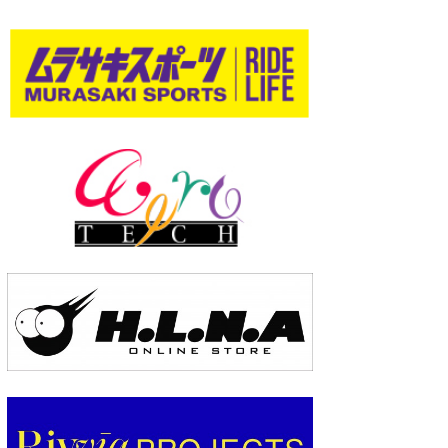
wanda
予報士 hiro.
banpaku
Mr.K
chappy
Romisea