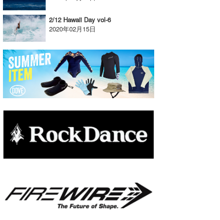
たっちー
2/12 Hawaii Day vol-6
2020年02月15日
ハンマー
まっきー
三輪予報士
小川予報士
上田純子
上條将美
唐澤予報士
SancheZ
ゴン
米山予報士