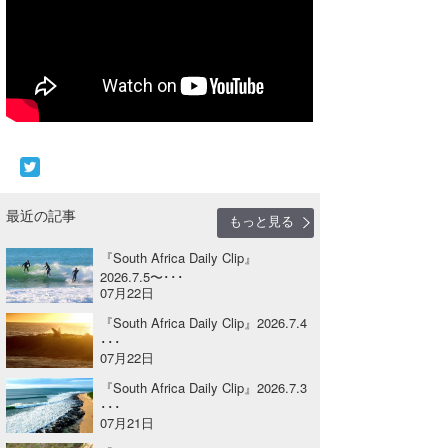
Core Surf Japan
メディア
Naoya Kimoto
波伝説アンバサダー/プロライダー
mitsuteru Kamio
SURFMEDIA
波伝説スタッフ
Yasunari Inoue
Colors MAGAZINE
福島寿実子
Yoshiyuki Obata
WAVAL
中浦“JET”章
☆加藤
波伝説
最近の記事
もっと見る
arukasvision
嵯峨明日香
+☆maki☆+
『South Africa Daily Clip』
DELTA FORCE SURF
進士剛光
Aichan
2026.7.5〜･･･
07月22日
CBA Films
田原啓江
chan-U
『South Africa Daily Clip』2026.7.4
･･･
熊谷素子
植村未来
ECE
07月22日
『South Africa Daily Clip』2026.7.3
NOBUFUKU
G◎Da
･･･
07月21日
大野”MAR”修聖
H