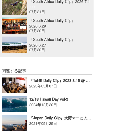
『South Africa Daily Clip』2026.7.1
･･･
喜納海人
KID
07月21日
KOBU
『South Africa Daily Clip』
2026.6.29･･･
07月20日
KY
『South Africa Daily Clip』
MIN
2026.6.27･･･
07月20日
mitz
OYZ
関連する記事
S.K
『Tahiti Daily Clip』2023.3.15 @ TAHITI
2023年05月07日
Soulman
12/18 Hawaii Day vol-3
VAGY
2024年12月20日
waka☆=
『Japan Daily Clip』大野マーによる沖縄セッション / vol.2
2021年05月25日
YUKI☆