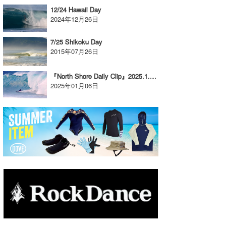
12/24 Hawaii Day
たっちー
2024年12月26日
ハンマー
7/25 Shikoku Day
2015年07月26日
まっきー
『North Shore Daily Clip』2025.1.5 @ PIPELINE
三輪予報士
2025年01月06日
小川予報士
上田純子
上條将美
唐澤予報士
SancheZ
ゴン
米山予報士