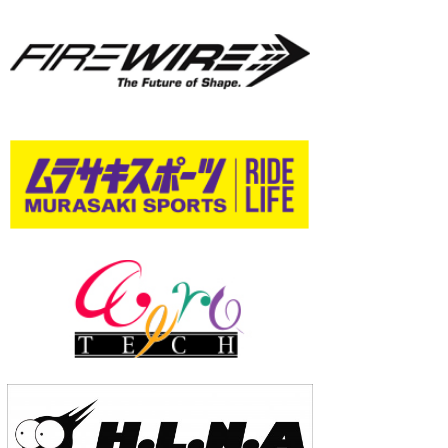
wanda
予報士 hiro.
banpaku
Mr.K
chappy
Romisea