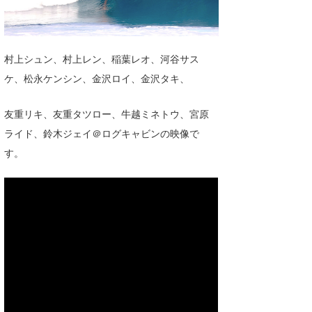
湘南
お知らせ
今月のプレゼント
千葉北
その他
村上シュン、村上レン、稲葉レオ、河谷サス
伊豆
ルール＆How to
ケ、松永ケンシン、金沢ロイ、金沢タキ、
千葉南
VOTE!
友重リキ、友重タツロー、牛越ミネトウ、宮原
大阪
ライド、鈴木ジェイ＠ログキャビンの映像で
サーファーズ
す。
四国
沖縄
ライター/寄稿メディア