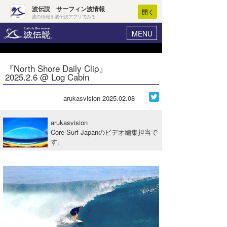
波伝説 サーフィン波情報
開く
波の情報を波伝説アプリでみる
MENU
ニュース
ヘルプ
マイホーム
『North Shore Daily Clip』
Core Surf Japan
2025.2.6 @ Log Cabin
ログイン
コンテスト
新規会員登録
arukasvision
2025.02.08
ファッション/グッズ
波情報･概況
arukasvision
アート＆エンタメ
Core Surf Japanのビデオ編集担当で
波予想ツール
WAVE HUNTER
す。
コラム
気象情報
トラベル
ニュース
ショップ情報
サーフィンエリアガイド
ショップ情報
ウラナミ
会員メニュー