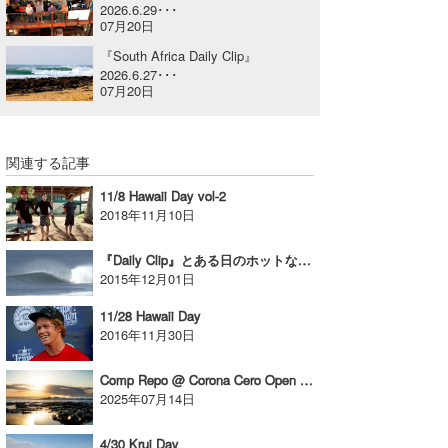
2026.6.29･･･
喜納海人
KID
07月20日
『South Africa Daily Clip』
KOBU
2026.6.27･･･
07月20日
KY
MIN
関連する記事
mitz
11/8 Hawaii Day vol-2
2018年11月10日
OYZ
『Daily Clip』とある日のホットな平塚セッション
S.K
2015年12月01日
Soulman
11/28 Hawaii Day
2016年11月30日
VAGY
Comp Repo @ Corona Cero Open J-Bay
waka☆=
2025年07月14日
YUKI☆
4/30 Krui Day