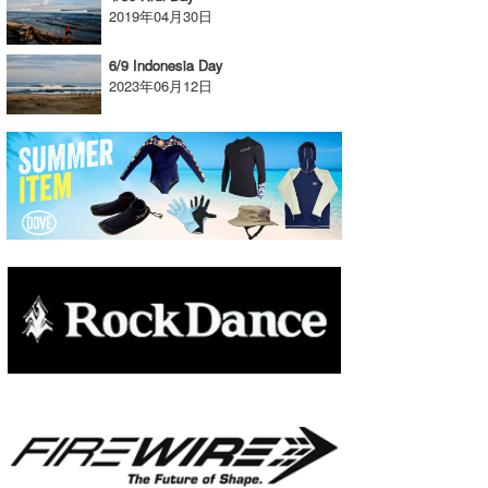
2019年04月30日
たっちー
6/9 Indonesia Day
ハンマー
2023年06月12日
まっきー
三輪予報士
小川予報士
上田純子
上條将美
唐澤予報士
SancheZ
ゴン
米山予報士