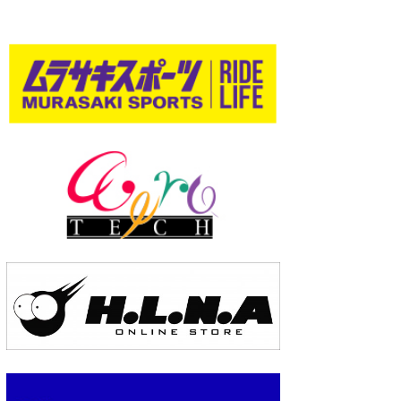
wanda
予報士 hiro.
banpaku
Mr.K
chappy
Romisea