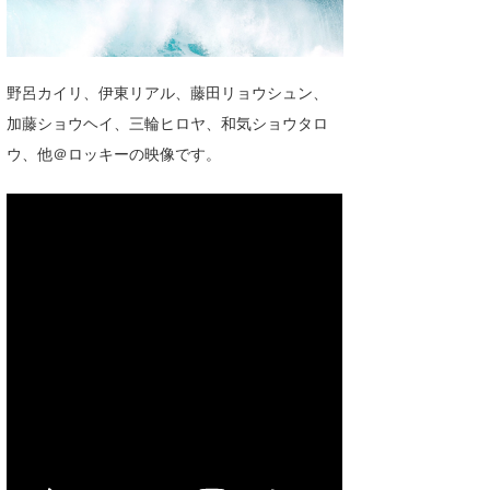
湘南
お知らせ
今月のプレゼント
千葉北
その他
野呂カイリ、伊東リアル、藤田リョウシュン、
伊豆
ルール＆How to
加藤ショウヘイ、三輪ヒロヤ、和気ショウタロ
千葉南
ウ、他＠ロッキーの映像です。
VOTE!
大阪
サーファーズ
四国
沖縄
ライター/寄稿メディア