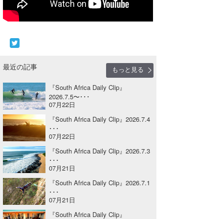
Core Surf Japan
メディア
Naoya Kimoto
波伝説アンバサダー/プロライダー
mitsuteru Kamio
SURFMEDIA
最近の記事
もっと見る
波伝説スタッフ
Yasunari Inoue
Colors MAGAZINE
福島寿実子
『South Africa Daily Clip』
Yoshiyuki Obata
WAVAL
中浦“JET”章
☆加藤
波伝説
2026.7.5〜･･･
07月22日
arukasvision
嵯峨明日香
+☆maki☆+
『South Africa Daily Clip』2026.7.4
･･･
DELTA FORCE SURF
進士剛光
Aichan
07月22日
『South Africa Daily Clip』2026.7.3
CBA Films
田原啓江
chan-U
･･･
07月21日
熊谷素子
植村未来
ECE
『South Africa Daily Clip』2026.7.1
NOBUFUKU
G◎Da
･･･
07月21日
大野”MAR”修聖
H
『South Africa Daily Clip』