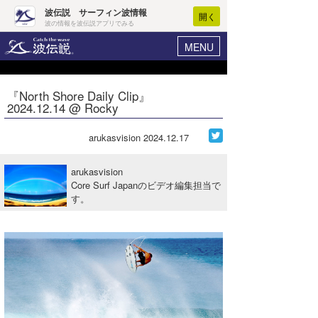
波伝説 サーフィン波情報
開く
波の情報を波伝説アプリでみる
MENU
ニュース
ヘルプ
マイホーム
『North Shore Daily Clip』
Core Surf Japan
2024.12.14 @ Rocky
ログイン
コンテスト
新規会員登録
arukasvision
2024.12.17
ファッション/グッズ
波情報･概況
arukasvision
アート＆エンタメ
Core Surf Japanのビデオ編集担当で
波予想ツール
WAVE HUNTER
す。
コラム
気象情報
トラベル
ニュース
ショップ情報
サーフィンエリアガイド
ショップ情報
ウラナミ
会員メニュー