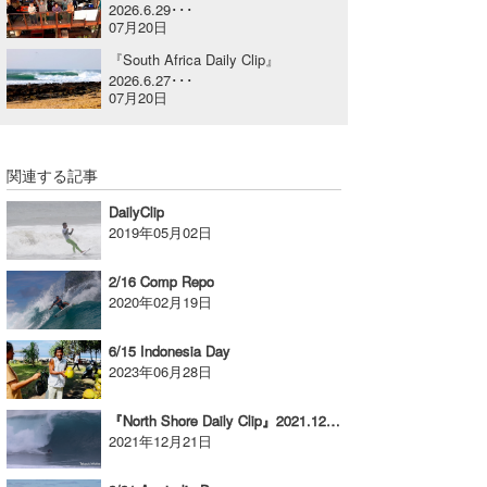
2026.6.29･･･
07月20日
喜納海人
KID
『South Africa Daily Clip』
KOBU
2026.6.27･･･
07月20日
KY
MIN
関連する記事
mitz
DailyClip
2019年05月02日
OYZ
2/16 Comp Repo
S.K
2020年02月19日
Soulman
6/15 Indonesia Day
2023年06月28日
VAGY
『North Shore Daily Clip』2021.12.17 @ PIPELINE / vol.1
waka☆=
2021年12月21日
YUKI☆