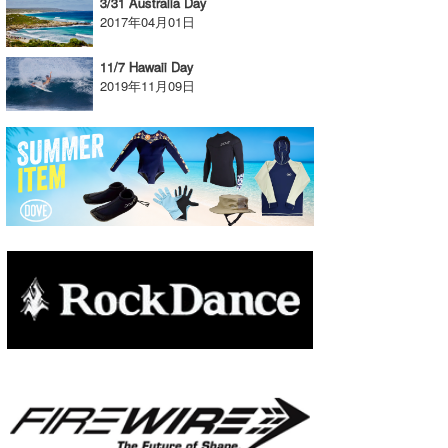
3/31 Australia Day
2017年04月01日
たっちー
11/7 Hawaii Day
ハンマー
2019年11月09日
まっきー
三輪予報士
小川予報士
上田純子
上條将美
唐澤予報士
SancheZ
ゴン
米山予報士