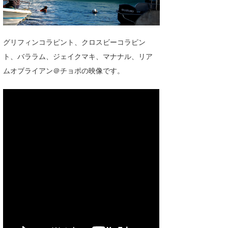
湘南
お知らせ
今月のプレゼント
千葉北
その他
グリフィンコラピント、クロスビーコラピン
伊豆
ルール＆How to
ト、バララム、ジェイクマキ、マナナル、リア
ムオブライアン＠チョポの映像です。
千葉南
VOTE!
大阪
サーファーズ
四国
沖縄
ライター/寄稿メディア