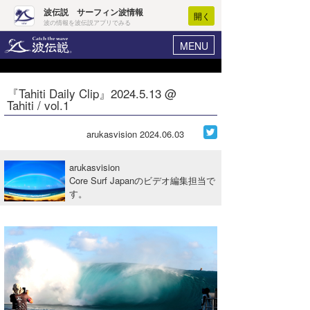
波伝説 サーフィン波情報
開く
波の情報を波伝説アプリでみる
MENU
ニュース
ヘルプ
マイホーム
『Tahiti Daily Clip』2024.5.13 @
Core Surf Japan
Tahiti / vol.1
ログイン
コンテスト
新規会員登録
arukasvision
2024.06.03
ファッション/グッズ
波情報･概況
arukasvision
アート＆エンタメ
Core Surf Japanのビデオ編集担当で
波予想ツール
WAVE HUNTER
す。
コラム
気象情報
トラベル
ニュース
ショップ情報
サーフィンエリアガイド
ショップ情報
ウラナミ
会員メニュー