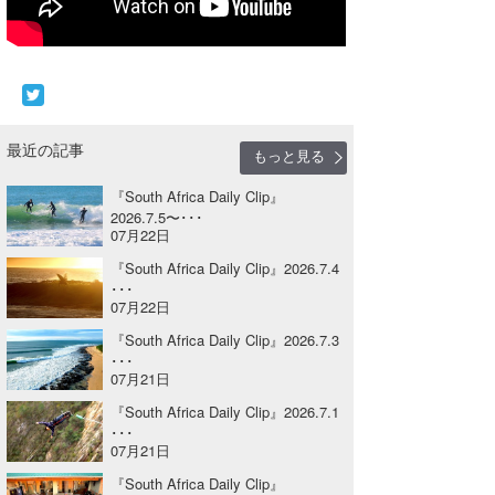
Core Surf Japan
メディア
Naoya Kimoto
波伝説アンバサダー/プロライダー
mitsuteru Kamio
SURFMEDIA
最近の記事
もっと見る
波伝説スタッフ
Yasunari Inoue
Colors MAGAZINE
福島寿実子
『South Africa Daily Clip』
Yoshiyuki Obata
WAVAL
中浦“JET”章
☆加藤
波伝説
2026.7.5〜･･･
07月22日
arukasvision
嵯峨明日香
+☆maki☆+
『South Africa Daily Clip』2026.7.4
･･･
DELTA FORCE SURF
進士剛光
Aichan
07月22日
『South Africa Daily Clip』2026.7.3
CBA Films
田原啓江
chan-U
･･･
07月21日
熊谷素子
植村未来
ECE
『South Africa Daily Clip』2026.7.1
NOBUFUKU
G◎Da
･･･
07月21日
大野”MAR”修聖
H
『South Africa Daily Clip』