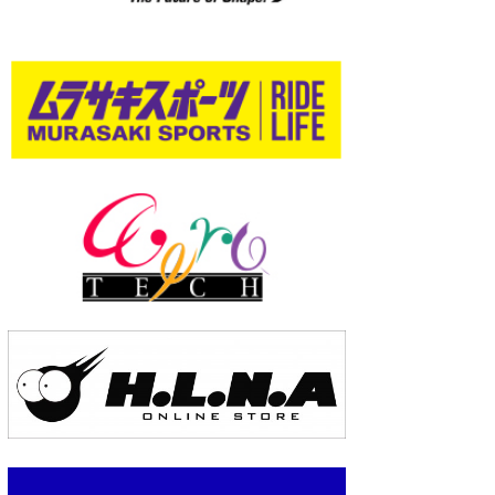
wanda
予報士 hiro.
banpaku
Mr.K
chappy
Romisea