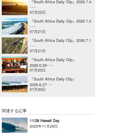
『South Africa Daily Clip』2026.7.4
Core Surf Japan
･･･
07月22日
メディア
Naoya Kimoto
『South Africa Daily Clip』2026.7.3
･･･
波伝説アンバサダー/プロライダー
mitsuteru Kamio
SURFMEDIA
07月21日
『South Africa Daily Clip』2026.7.1
波伝説スタッフ
Yasunari Inoue
Colors MAGAZINE
福島寿実子
･･･
07月21日
Yoshiyuki Obata
WAVAL
中浦“JET”章
☆加藤
波伝説
『South Africa Daily Clip』
2026.6.29･･･
arukasvision
嵯峨明日香
+☆maki☆+
07月20日
『South Africa Daily Clip』
DELTA FORCE SURF
進士剛光
Aichan
2026.6.27･･･
07月20日
CBA Films
田原啓江
chan-U
熊谷素子
植村未来
ECE
関連する記事
NOBUFUKU
G◎Da
11/28 Hawaii Day
2025年11月29日
大野”MAR”修聖
H