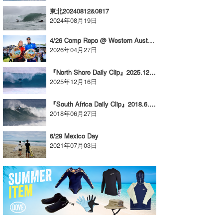
東北20240812&0817
喜納海人
KID
2024年08月19日
KOBU
4/26 Comp Repo @ Western Australia Margaret River Pro
2026年04月27日
KY
『North Shore Daily Clip』2025.12.14 @ PIPELINE & BACKDOOR
MIN
2025年12月16日
mitz
『South Africa Daily Clip』2018.6.26 @ Ballito
2018年06月27日
OYZ
S.K
6/29 Mexico Day
2021年07月03日
Soulman
VAGY
waka☆=
YUKI☆