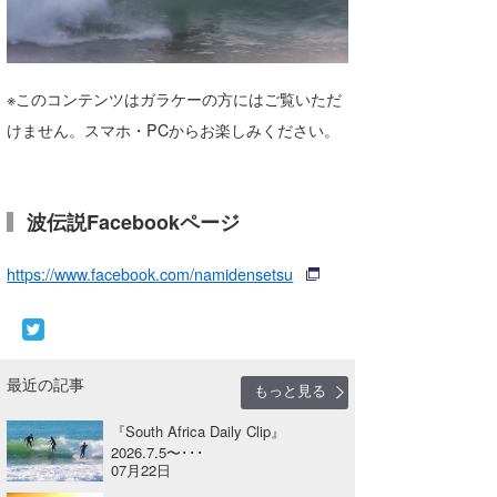
湘南
お知らせ
今月のプレゼント
千葉北
その他
※このコンテンツはガラケーの方にはご覧いただ
伊豆
ルール＆How to
けません。スマホ・PCからお楽しみください。
千葉南
VOTE!
大阪
波伝説Facebookページ
サーファーズ
四国
https://www.facebook.com/namidensetsu
沖縄
最近の記事
もっと見る
『South Africa Daily Clip』
2026.7.5〜･･･
07月22日
ライター/寄稿メディア