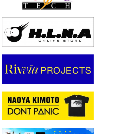
wanda
予報士 hiro.
banpaku
Mr.K
chappy
Romisea