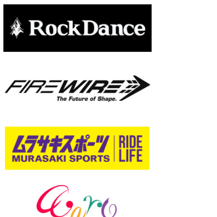
たっちー
ハンマー
まっきー
三輪予報士
小川予報士
上田純子
上條将美
唐澤予報士
SancheZ
ゴン
米山予報士