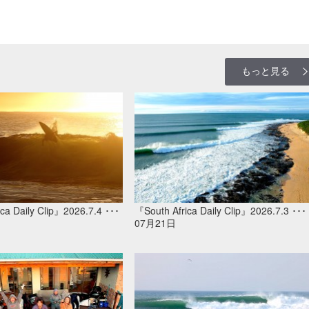
もっと見る
ca Daily Clip』2026.7.4 ･･･
『South Africa Daily Clip』2026.7.3 ･･･
07月21日