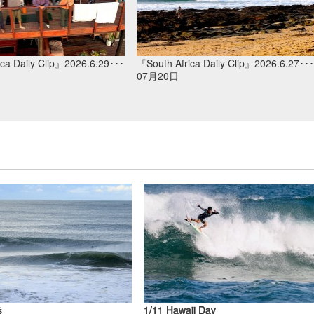
ca Daily Clip』2026.6.29･･･
『South Africa Daily Clip』2026.6.27･･･
07月20日
港
1/11 Hawaii Day