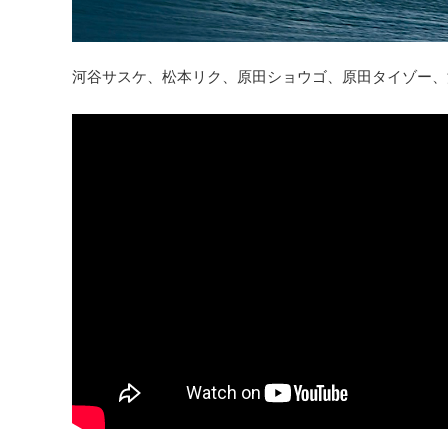
河谷サスケ、松本リク、原田ショウゴ、原田タイゾー、