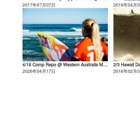
2017年07月07日
2016年04月
4/16 Comp Repo @ Western Australia Margaret River Pro
2/3 Hawaii D
2026年04月17日
2016年02月