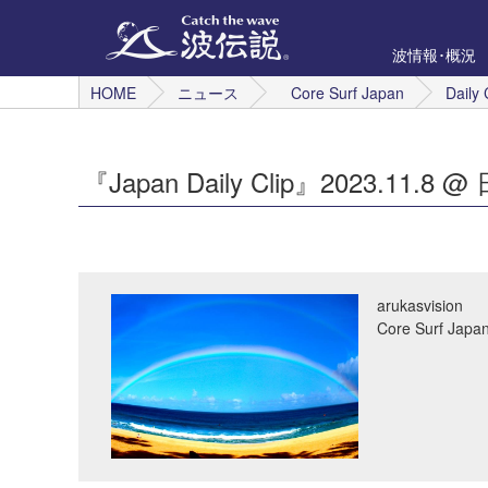
波情報･概況
HOME
ニュース
Core Surf Japan
Daily 
『Japan Daily Clip』2023.11.8 
arukasvision
Core Surf 