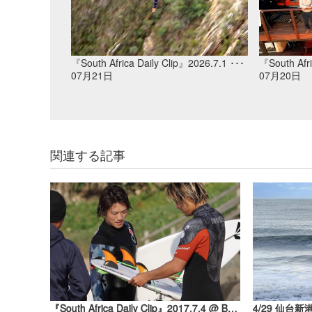
『South Africa Daily Clip』2026.7.1 ･･･
『South Afri
07月21日
07月20日
関連する記事
『South Africa Daily Clip』2017.7.4 @ Ballito vol.2
4/29 仙台新