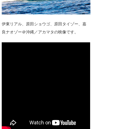
湘南
お知らせ
今月のプレゼント
千葉北
その他
伊東リアル、原田ショウゴ、原田タイゾー、嘉
伊豆
ルール＆How to
良ナオゾー＠沖縄／アカマタの映像です。
千葉南
VOTE!
大阪
サーファーズ
四国
沖縄
ライター/寄稿メディア