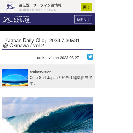
波伝説 サーフィン波情報
開く
波の情報を波伝説アプリでみる
MENU
ニュース
ヘルプ
マイホーム
『Japan Daily Clip』2023.7.30&31
Core Surf Japan
@ Okinawa / vol.2
ログイン
コンテスト
新規会員登録
arukasvision
2023.08.27
ファッション/グッズ
波情報･概況
arukasvision
アート＆エンタメ
Core Surf Japanのビデオ編集担当で
波予想ツール
WAVE HUNTER
す。
コラム
気象情報
トラベル
ニュース
ショップ情報
サーフィンエリアガイド
ショップ情報
ウラナミ
会員メニュー