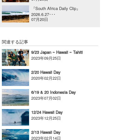
喜納海人
KID
『South Africa Daily Clip』
2026.6.27･･･
07月20日
KOBU
KY
関連する記事
MIN
9/23 Japan ~ Hawaii ~ Tahiti
2023年09月25日
mitz
OYZ
2/20 Hawaii Day
2020年02月22日
S.K
6/19 & 20 Indonesia Day
Soulman
2023年07月02日
VAGY
12/24 Hawaii Day
2023年12月25日
waka☆=
2/13 Hawaii Day
YUKI☆
2023年02月14日