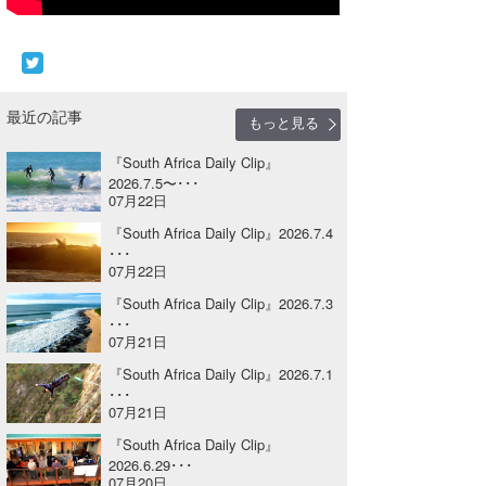
Core Surf Japan
メディア
Naoya Kimoto
波伝説アンバサダー/プロライダー
mitsuteru Kamio
SURFMEDIA
最近の記事
もっと見る
波伝説スタッフ
Yasunari Inoue
Colors MAGAZINE
福島寿実子
『South Africa Daily Clip』
2026.7.5〜･･･
07月22日
Yoshiyuki Obata
WAVAL
中浦“JET”章
☆加藤
波伝説
『South Africa Daily Clip』2026.7.4
arukasvision
嵯峨明日香
+☆maki☆+
･･･
07月22日
DELTA FORCE SURF
進士剛光
Aichan
『South Africa Daily Clip』2026.7.3
･･･
CBA Films
田原啓江
chan-U
07月21日
『South Africa Daily Clip』2026.7.1
熊谷素子
植村未来
ECE
･･･
07月21日
NOBUFUKU
G◎Da
『South Africa Daily Clip』
2026.6.29･･･
大野”MAR”修聖
H
07月20日