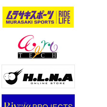
wanda
予報士 hiro.
banpaku
Mr.K
chappy
Romisea