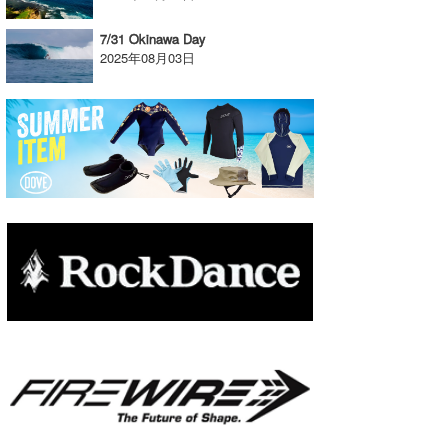
たっちー
7/31 Okinawa Day
2025年08月03日
ハンマー
まっきー
三輪予報士
小川予報士
上田純子
上條将美
唐澤予報士
SancheZ
ゴン
米山予報士