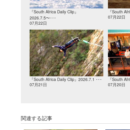
『South Africa Daily Clip』
『South Afri
07月22日
2026.7.5〜･･･
07月22日
『South Africa Daily Clip』2026.7.1 ･･･
『South Afri
07月21日
07月20日
関連する記事