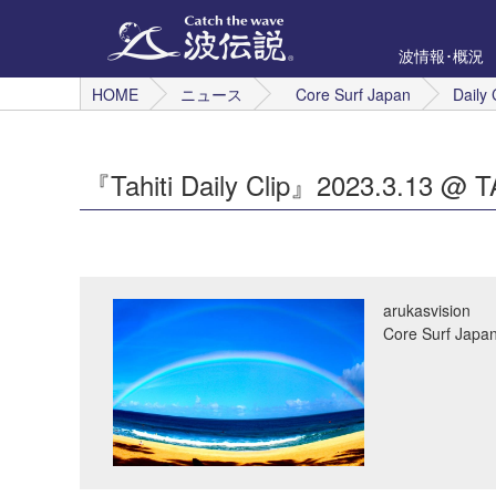
波情報･概況
HOME
ニュース
Core Surf Japan
Daily 
『Tahiti Daily Clip』2023.3.13 @ T
arukasvision
Core Surf 