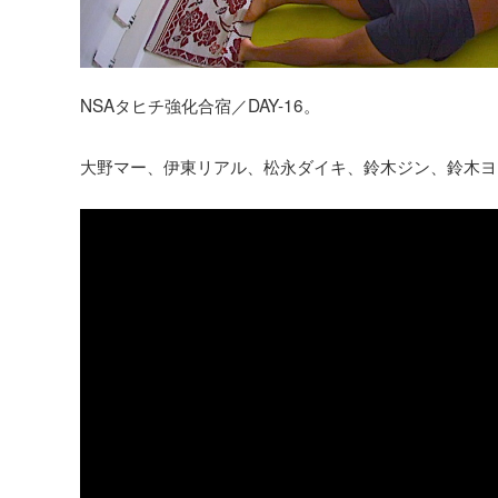
NSAタヒチ強化合宿／DAY-16。
大野マー、伊東リアル、松永ダイキ、鈴木ジン、鈴木ヨ