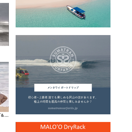
『North Shore Daily Clip』1/2、パイプ＆バックドアセッション