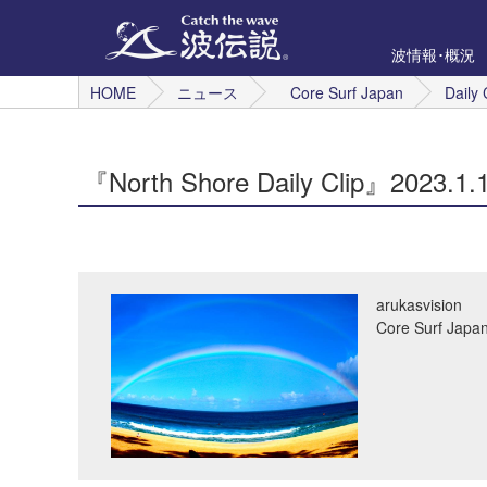
波情報･概況
HOME
ニュース
Core Surf Japan
Daily 
『North Shore Daily Clip』2023.1
arukasvision
Core Surf 