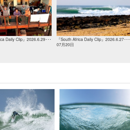
ca Daily Clip』2026.6.29･･･
『South Africa Daily Clip』2026.6.27･･･
07月20日