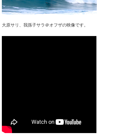
湘南
お知らせ
今月のプレゼント
千葉北
その他
大原サリ、我孫子サラ＠オフザの映像です。
伊豆
ルール＆How to
千葉南
VOTE!
大阪
サーファーズ
四国
沖縄
ライター/寄稿メディア