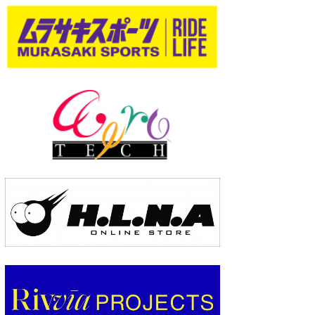
wanda
予報士 hiro.
banpaku
Mr.K
chappy
Romisea