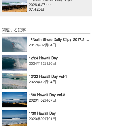
2026.6.27･･･
喜納海人
KID
07月20日
KOBU
関連する記事
KY
『North Shore Daily Clip』2017.2.3 @ BACKDOOR
MIN
2017年02月04日
mitz
12/24 Hawaii Day
2024年12月26日
OYZ
12/22 Hawaii Day vol-1
S.K
2022年12月24日
Soulman
1/30 Hawaii Day vol-3
2020年02月07日
VAGY
1/30 Hawaii Day
waka☆=
2020年02月01日
YUKI☆