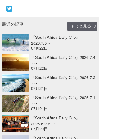
Core Surf Japan
メディア
Naoya Kimoto
最近の記事
もっと見る
波伝説アンバサダー/プロライダー
mitsuteru Kamio
SURFMEDIA
『South Africa Daily Clip』
2026.7.5〜･･･
波伝説スタッフ
Yasunari Inoue
Colors MAGAZINE
福島寿実子
07月22日
『South Africa Daily Clip』2026.7.4
Yoshiyuki Obata
WAVAL
中浦“JET”章
☆加藤
波伝説
･･･
07月22日
arukasvision
嵯峨明日香
+☆maki☆+
『South Africa Daily Clip』2026.7.3
DELTA FORCE SURF
進士剛光
Aichan
･･･
07月21日
CBA Films
田原啓江
chan-U
『South Africa Daily Clip』2026.7.1
･･･
07月21日
熊谷素子
植村未来
ECE
『South Africa Daily Clip』
NOBUFUKU
G◎Da
2026.6.29･･･
07月20日
大野”MAR”修聖
H
『South Africa Daily Clip』