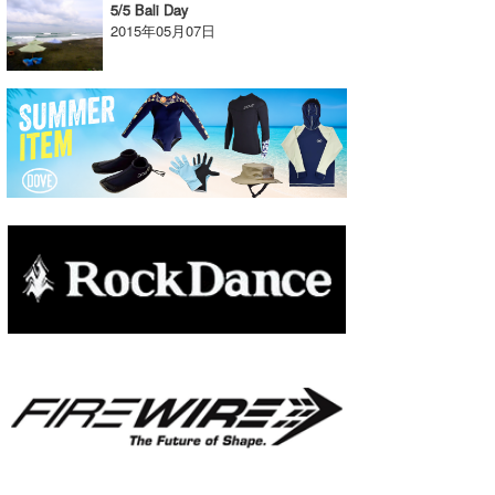
5/5 Bali Day
2015年05月07日
たっちー
ハンマー
まっきー
三輪予報士
小川予報士
上田純子
上條将美
唐澤予報士
SancheZ
ゴン
米山予報士