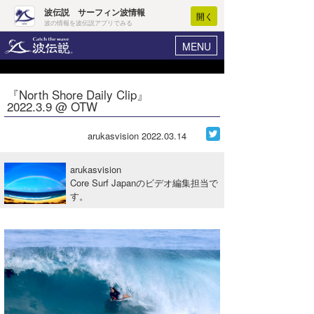
波伝説 サーフィン波情報
開く
波の情報を波伝説アプリでみる
MENU
ニュース
ヘルプ
マイホーム
『North Shore Daily Clip』
Core Surf Japan
2022.3.9 @ OTW
ログイン
コンテスト
新規会員登録
arukasvision
2022.03.14
ファッション/グッズ
波情報･概況
arukasvision
アート＆エンタメ
Core Surf Japanのビデオ編集担当で
波予想ツール
WAVE HUNTER
す。
コラム
気象情報
トラベル
ニュース
ショップ情報
サーフィンエリアガイド
ショップ情報
ウラナミ
会員メニュー